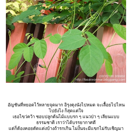
อัญชันที่หยอดไว้หลายจุดมาก อิรุงตุงนังไปหมด จะเลื้อยไปไหน
ไปยังไง ก็สุดแต่ใจ
เธอไขว่คว้า ชอบปลูกต้นไม้แบบรก ๆ แนวป่า ๆ เลียนแบบ
ธรรมชาติ เราว่าได้บรรยากาศดี
ต่ก็ต้องคอยตัดแต่งบ้างถ้ารกเกิน ไม่งั้นจะมีแขกไม่รับเชิญมา