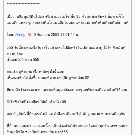
**********************
เมื่อวานลืมดูปฏิทินไปค่ะ จริงด้วยอะไม่ใช่ ขึ้น 15 ค่ำ แต่พระจันทร์เต็มดวงก็โร
มนติกแหละ รุ้งว่ากลางคืนโรแมนติกไปหมดแหละแม้กระทั่งคืนเดือนดับก็ตามที
ดย:
เรียวรุ้ง
9 กันยายน 2559 17:01:44 น.
555 วันนี้ล้างรถครึ่งวัน เสร็จแล้วสลบไปอีกครึ่งวัน เปิดคอมมาดู โอ้โห คิวเม้นท์
าวเหยียด
เป็นลมไปอีกรอบ 555
ลองเปิดดูทีละคน เรื่องหนักๆ ทั้งนั้นเล
เห็นของฟ้าใส ตั้งชื่อล่อตะเข้มาก เลยเปิดดูซะหน่อย อิอิ
ทีแรกนึกว่างานตะพาบ เพราะเห็นมุมกล้องแปลกๆ เลยรีบแซงคิวมาเม้นท์ให้ก่อน
ังไงฟ้าใสก้ไปเคลียร์ ให้เค้าด้วยน้า อิอิ
ดอกอัญชันนี่ ที่บ้านเราไม่มี แต่ตำลึงเรามีแยะ ไม่ได้ปลูกนะ นกพามาเหมือนกัน
ที่บ้านนกแยะมากอะ ตอนนี้เราเจ็บช่วงล่างไปหมดเลย โดนตำทุกวัน เอาซะหน่อ
รับมุกฟ้าใส ช่วยกันทำมาหากิน แฮ่ๆ555