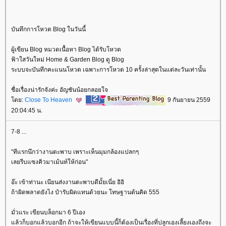
บันทึกการโหวต Blog ในวันนี้
ผู้เขียน Blog หมวดเนื้อหา Blog ได้รับโหวต
ฟ้าใสวันใหม่ Home & Garden Blog ดู Blog
ระบบจะบันทึกคะแนนโหวต เฉพาะการโหวต 10 ครั้งล่าสุดในแต่ละวันเท่านั้น
ชื่อเรื่องน่ารักจังค่ะ อัญชันน้อยกลอยใจ
ดย:
Close To Heaven
9 กันยายน 2559
20:04:45 น.
7-8 ...
"ทีแรกนึกว่างานตะพาบ เพราะเห็นมุมกล้องแปลกๆ
เลยรีบแซงคิวมาเม้นท์ให้ก่อน"
อ๊ะ เข้าท่านะ เนียนส่งงานตะพาบดีมั้ยเนี่ย อิอิ
ถ้าผิดพลาดยังไง ป๋ารับผิดแทนด้วยนะ โทษฐานต้นคิด 555
มั่วแระ เขียนบล็อกมา 6 ปีเอง
ล้วก็บอกแล้วบอกอีก ถ้าจะให้เขียนแบบนี้ก็ต้องเป็นเรื่องที่ปลูกเองเลี้ยงเองถึงจะ