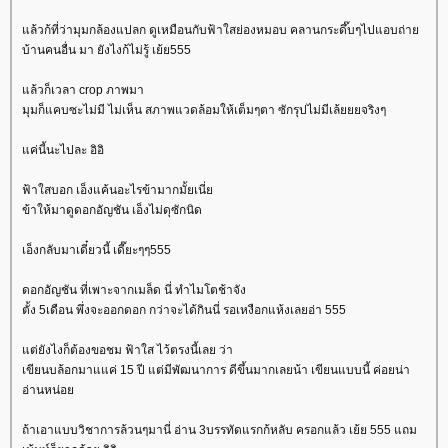
ล้วก้ที่ว่ามุมกล้องแปลก ดูเหมือนกับฟ้าใสย่องหมอบ คลานกระดึ๊บๆไปแอบถ่า
บ้านคนอื่น มา ยังไงก้ไม่รู้ เย้ย555
ล้วก็เวลา crop ภาพมา
มุมก็แคบซะไม่มี ไม่เห็น สภาพแวดล้อมให้เต็มๆตา ซักรุปไม่มีเล้ยยยจริงๆ
ค่นี้นะไปละ อิอิ
ฟ้าใสบอก เอ็งแค้นอะไรข้ามากมั้ยเนี่
ข้าให้มาดูดอกอัญชัน เอ็งไม่ดุซักนิด
เอ็งกลับมาเดี๋ยวนี้ เดี๊ยะๆๆ555
ดอกอัญชัน ที่เพาะจากเมล็ด นี่ ทำไมโตช้าจัง
ตั้ง 5เดือน พึ่งจะออกดอก กว่าจะได้กินนี่ รอเหงือกแห้งเลยอ่า 555
ต่ยังไงก็ต้องขอชม ฟ้าใส ไว้ตรงนี้เลย ว่า
เขียนบล้อกมาแแค่ 15 ปี แต่มีพัฒนาการ ดีขึ้นมากเลยน้า เขียนแบบนี้ ค่อยน่า
อ่านหน่อ
ถ้าเอาแบบวิชาการล้วนๆมานี่ อ่าน 3บรรทัดแรกก้หลับ ครอกแล้ว เย้ย 555 แถม