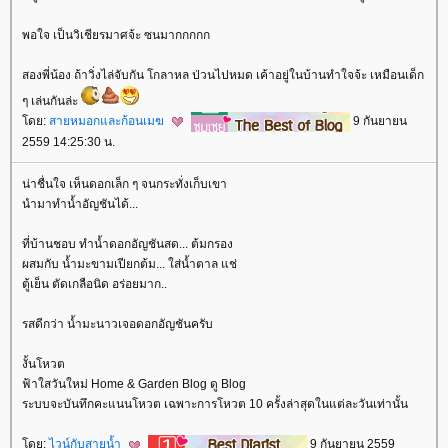
พอใจ เป็นวิเชียรมาศจ้ะ ซนมากกกกก
สองพี่น้อง ถ้าวิ่งไล่จับกัน โกลาหล ป่วนไปหมด เค้าอยู่ในบ้านทำใจจ้ะ เหมือนเด็ก
ๆ เล่นกันล่ะ
ดย:
สายหมอกและก้อนเมฆ
9 กันยายน
2559 14:25:30 น.
น่าชื่นใจ เห็นดอกเล็ก ๆ จนกระทั่งเก็บเขา
นำมาทำน้ำอัญชันได้...
ที่บ้านชอบ ทำน้ำดอกอัญชันสด... ต้มกรอง
ผสมกับ น้ำมะขามเปียกต้ม... ใส่น้ำตาล แช่
ตู้เย็น ตัดเกลือนิด อร่อยมาก..
รสดีกว่า น้ำมะนาวเจอดอกอัญชันครับ
งั้นโหวต
ฟ้าใสวันใหม่ Home & Garden Blog ดู Blog
ระบบจะบันทึกคะแนนโหวต เฉพาะการโหวต 10 ครั้งล่าสุดในแต่ละวันเท่านั้น
ดย:
ไวน์กับสายน้ำ
9 กันยายน 2559