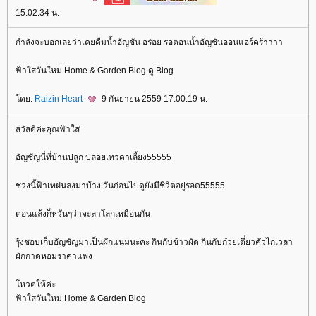
15:02:34 น.
กำลังจะบอกเลยว่าเคยดื่มน้ำอัญชัน อร่อย รอตอนน้ำอัญชันออนแอร์คร้าาาา
ฟ้าใสวันใหม่ Home & Garden Blog ดู Blog
ดย:
Raizin Heart
9 กันยายน 2559 17:00:19 น.
สวัสดีค่ะคุณฟ้าใส
อัญชัญนี่ที่บ้านปลูก ปล่อยเทวดาเลี้ยง55555
ช่วงนี้ฟ้าเทฝนลงมาบ้าง วันก่อนไปดูยังมีชีวิตอยู่รอด55555
ตอนแล้งก็หวั่นๆว่าจะลาโลกเหมือนกัน
รุ้งชอบเก็บอัญชัญมาเป็นผักแนมนะคะ กินกับข้าวผัด กินกับก๋วยเตี๋ยวคั่วไก่เวลา
ผักกาดหอมราคาแพง
หวตให้ค่ะ
ฟ้าใสวันใหม่ Home & Garden Blog