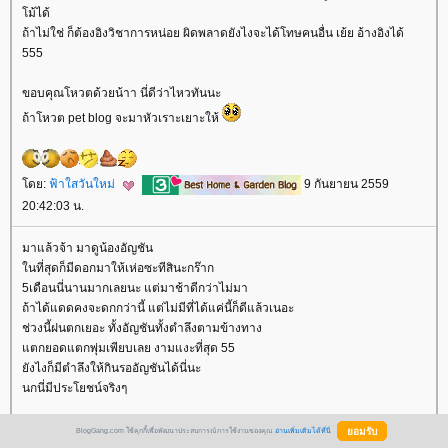
ม้ได้
ถ้าไม่ใช่ ก็ต้องอิงวิชาการหน่อย ผิดพลาดยังไงจะได้โทษคนอื่น เย้ย อ้างอิงได้
555
ขอบคุณโหวตด้วยน้าา นี่ดีว่าไหวทันนะ
ถ้าโหวต pet blog จะมาหัวเราะเยาะให้
ดย:
ฟ้าใสวันใหม่
9 กันยายน 2559
20:42:03 น.
มาแล้วจ้า มาดูน้องอัญชัน
นที่สุดก็มีดอกมาให้เห่อซะทีสินะกร๊าก
5เดือนนี่นานมากเลยนะ แต่มาช้าดีกว่าไม่มา
ถ้าได้แดดคงจะดกกว่านี้ แต่ไม่มีที่ได้แค่นี้ก็ดีแล้วเนอะ
ช่วงนี้ฝนตกเยอะ ทั้งอัญชันทั้งตำลึงตามข้างทาง
ตกยอดแตกพุ่มเพียบเลย งามแงะที่สุด 55
ังไงก็มีตำลึงให้กินรออัญชันได้นี่นะ
นกนี่มีประโยชน์จริงๆ
รอดูน้ำอัญชัญนะตะเอง ของเรามีแต่แบบแห้ง
BlogGang.com ใช้คุกกี้เพื่อพัฒนาประสบการณ์การใช้งานของคุณ
อ่านเพิ่มเติมได้ที่นี่
นานๆจะมาต้มกินที