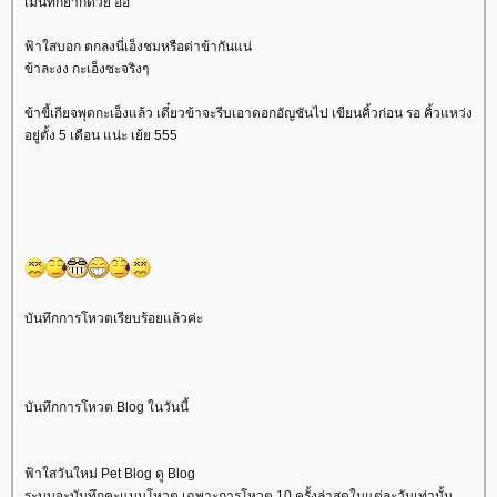
เม้นท์ก็ยากด้วย อิอิ
ฟ้าใสบอก ตกลงนี่เอ็งชมหรือด่าข้ากันแน่
ข้าละงง กะเอ็งซะจริงๆ
ข้าขี้เกียจพุดกะเอ็งแล้ว เดี๋ยวข้าจะรีบเอาดอกอัญชันไป เขียนคิ้วก่อน รอ คิ้วแหว่ง
อยู่ตั้ง 5 เดือน แน่ะ เย้ย 555
บันทึกการโหวตเรียบร้อยแล้วค่ะ
บันทึกการโหวต Blog ในวันนี้
ฟ้าใสวันใหม่ Pet Blog ดู Blog
ระบบจะบันทึกคะแนนโหวต เฉพาะการโหวต 10 ครั้งล่าสุดในแต่ละวันเท่านั้น