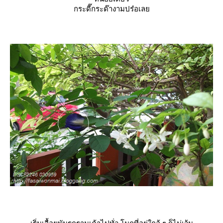
กระดี๊กระด๊างามปร๋อเล