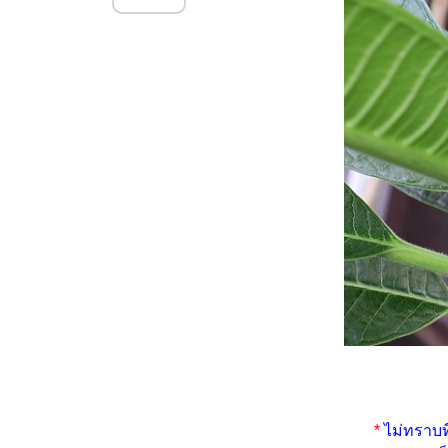
(2.7.2568)
บัวอเมซอน ไม้น้ำดอกสวยกลีบ
บาง
นางพญาคล้าทอง ไม้ใบลายสว
สีสว
พิทูเนีย (Petunia) ดอกไม้แห่ง
ความหวัง
ก้วสารพัดนึก ไม้มงคลใบสว
ฟอกอากาศได้ด้ว
คล้าม้าลายแคระ ... ใบม้วน
พวงชมพู คืนชีพ (19.11.2567)
เก๊กฮวย ดอกไม้สวยกินได้ด้ว
จาก เดฟด่าง ถึง โรสแมรี่ คูลลิ่ง
ตะขบฝรั่ง ในรางน้ำฝน
เฟื่องฟ้าใบด่างดอกส้ม ?
(17.9.2567) ดอกมาแล้ว แต่ ...
เฟื่องฟ้าใบด่างดอกส้ม
(18.7.2567)
*
ไม่ทราบที่
มกน้อยกลอยใจ ... ลองเครื่อง