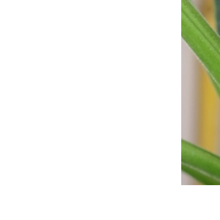
ดอกไม้กินได้
พวงชมพู (Chain of
Love) ดอกไม้สวยหวานแต่
รุกราน
เฟื่องฟ้า ต้นไม้หน้าบ้าน
เลี้ยงผีเสื้อไว้ดูเล่น ... ผีเสื้อราตรี
ไม้ประดับสีม่วง
กระดังงาสงขลา (Cananga
fruticosa) ไม้หอมมีเสน่ห์แบบ
ไทย ๆ
ต้นผีเสื้อภูเขา (Christia
obcordata) ไม้แปลกลายสว
ก้วกาญจนา หรือ อโกลนีมา
(Aglaonema) ไม้ใบสีสว
ต้นเล็บครุฑ (Polyscias) ไม้
มงคลใบสวยสารพัดประโยชน์
เข็มพวงขาว (Siamese white
ixora) 23.8.62 - 21.9.64
บัวดิน (Rain Lily) เธอผู้มากับ