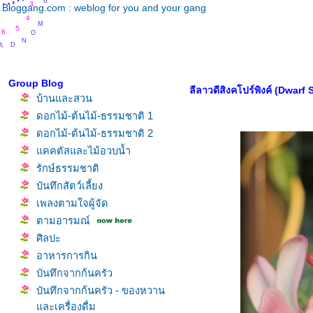
.
.
.
.
.
.
3
Bloggang.com : weblog for you and your gang
4
M
5
O
6
N
D
A
Group Blog
ลีลาวดีสิงคโปร์พิงค์ (Dwarf
บ้านและสวน
ดอกไม้-ต้นไม้-ธรรมชาติ 1
ดอกไม้-ต้นไม้-ธรรมชาติ 2
คคตัสและไม้อวบน้ำ
รักษ์ธรรมชาติ
บันทึกสัตว์เลี้ยง
เพลงตามใจผู้จัด
ตามอารมณ์
ศิลปะ
อาหารการกิน
บันทึกจากก้นครัว
บันทึกจากก้นครัว - ของหวาน
ละเครื่องดื่ม