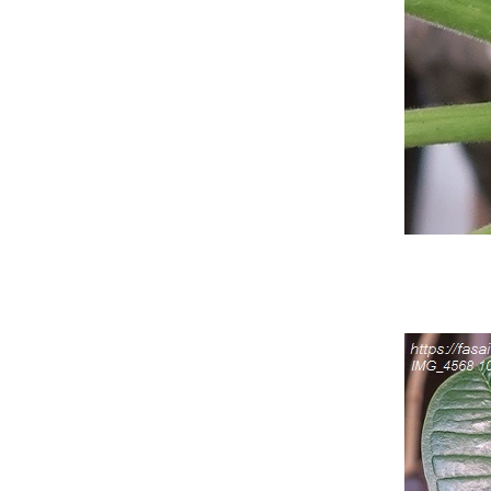
ดี
ด่นกน้อยที่จากไป ... unhappy
ending (1.6.2564)
ซัมเมอร์นี้ขอให้รอด ... นกมา
ออกไข่ฟักเป็นตัวแล้ว
ซัมเมอร์นี้ฉันต้องรอด ... อยู่บ้าน
ก็สนุกได้จ้า
ล้วเธอก็มา ... แก้วสารพัดนึก
(Alocasia Sanderiana Bull.) กับ
พวงคราม (Sandpaper Vine)
ปลูกผักสวนครัว 1 (18.3.2564)
พุดพิชญาหลังฝนตก
ปทุมมา (Paracurcuma) VS
กระเจียว (Eucurcuma)
ชวนชม เปลี่ยนสีได้
ต้นไม้ในบ้าน ... หม่อนน้อยกลอ
จ
ส่องไปเรื่อยเปื่อย ... ต้นไม้
ดอกไม้รอบบ้าน