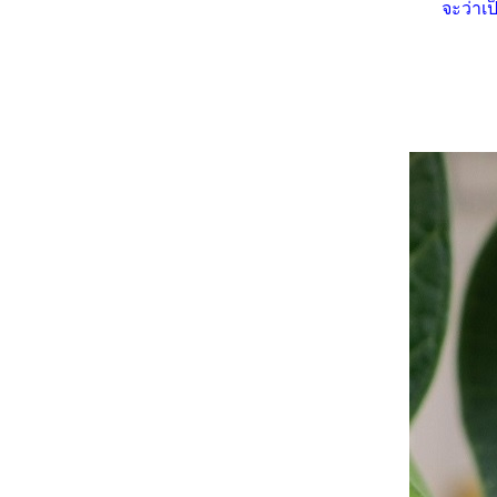
จะว่าเป
ตัดแต่งพุ่มไม้
เฟื่องฟ้าใบด่าง ... ชีวิตต้องสู้
เฟื่องฟ้า 3 สี ใบด่าง
รสแมรี่ (Rosemary) สมุนไพร
มหัศจรรย์ สัญลักษณ์แห่งความ
รักนิรันดร์
คล้า ... ไม้ใบลายสว
กระดังงาสงขลา ... วันฝนตก 1
(24.7.2566)
บัวดิน (Rain Lily) เธอผู้มากับ
สายฝน (26.7.2565 - 10.7.2566)
ลีลาวดีสิงคโปร์พิงค์ (Dwarf
Singapore Pink) 31.3.2566
อัญชัน (Butterfly Pea) ดอกไม้
สารพัดประโยชน์
เข็มพวงขาว (Siamese white
ixora ) ดอกไม้บ้าน ๆ แต่สว
คลาสสิค
ผีเสื้อแสนสวย (Blue butterfly)