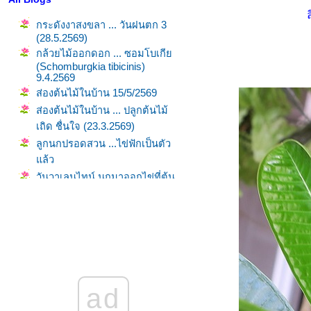
กระดังงาสงขลา ... วันฝนตก 3
(28.5.2569)
กล้วยไม้ออกดอก ... ซอมโบเกี
(Schomburgkia tibicinis)
9.4.2569
ส่องต้นไม้ในบ้าน 15/5/2569
ส่องต้นไม้ในบ้าน ... ปลูกต้นไม้
เถิด ชื่นใจ (23.3.2569)
ลูกนกปรอดสวน ...ไข่ฟักเป็นตัว
ล้ว
วันวาเลนไทน์ นกมาออกไข่ที่ต้น
มกอีกแล้ว (14.2.2569)
พยับหมอก ดอกสีฟ้าครามอม
ม่วง
ดอกเฟื่องฟ้า ... ตรุษจีน
ดอกโมกกับผึ้งน้อยกลอยใจ
กระดังงาสงขลา ... วันฝนตก 2
ad
(14.10.2568)
ส่องไปเรื่อยเปื่อย ต้นไม้รอบบ้าน