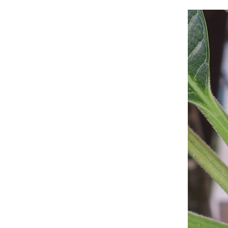
สายฝน (15.7.65)
เก็บดอกมะลิหอม ๆ มาฝากจ้า
ต้นไม้รอบบ้าน ... ว่านสี่ทิศดอก
หญ่
ปลูกผักสวนครัว 2 (23.5.2565)
หอมกลิ่นดอกโมก (25.11.64 -
11.2.2565)
พริกสีม่วง ... สวยเข้มบาดใจ
เฮลิโคเนียด่าง (Variegated
heliconia)
เบื่อไม้หนามมาเล่นไม้น้ำ 2 ... บัว
อเมซอนออกดอกแล้วจ้า
เบื่อไม้หนามมาเล่นไม้น้ำ 1 ... บัว
อเมซอน (Echinodorus
cordifolius)
ไม้ใบลายสวย เส้นสายลายพฤกษ์
ต้นไม้ในบ้าน ... สดชื่นกับไม้ใบ
สวย ๆ ดีกว่า
ส่องไปเรื่อยเปื่อย ... บ้านอารมณ์