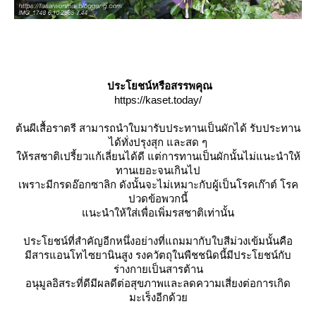
ประโยชน์หรือสรรพคุณ
https://kaset.today/
ต้นผีเสื้อราตรี สามารถนำใบมารับประทานเป็นผักได้ รับประทาน
ได้ทั่งปรุงสุก และสด ๆ
ห้รสชาติเปรี้ยวแก้เลี่ยนได้ดี แต่การทานเป็นผักนั้นไม่แนะนำให้
ทานเยอะจนเกินไป
เพราะมีกรดอ๊อกซาลิก ดังนั้นจะไม่เหมาะกับผู้เป็นโรคเก๊าต์ โรค
ปวดข้อพวกนี้
นะนำให้ใส่เพื่อเพิ่มรสชาติเท่านั้น
ประโยชน์ที่สำคัญอีกหนึ่งอย่างที่แถมมากับใบสีม่วงเข้มนั้นคือ
มีสารแอนโทไซยานินสูง รงควัตถุในพืชชนิดนี้มีประโยชน์กับ
ร่างกายเป็นสารต้าน
อนุมูลอิสระที่ดีมีผลดีต่อสุขภาพและลดความเสี่ยงต่อการเกิด
มะเร็งอีกด้ว