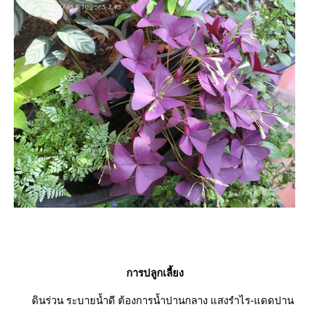
การปลูกเลี้ยง
ดินร่วน ระบายน้ำดี ต้องการน้ำปานกลาง แสงรำไร-แดดปาน