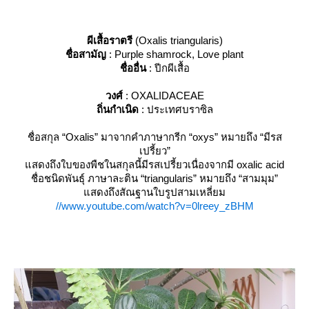
ผีเสื้อราตรี
(Oxalis triangularis)
ชื่อสามัญ
: Purple shamrock, Love plant
ชื่ออื่น
: ปีกผีเสื้อ
วงศ์
: OXALIDACEAE
ถิ่นกำเนิด
: ประเทศบราซิล
ชื่อสกุล “Oxalis” มาจากคำภาษากรีก “oxys” หมายถึง “มีรส
เปรี้ยว”
สดงถึงใบของพืชในสกุลนี้มีรสเปรี้ยวเนื่องจากมี oxalic acid
ชื่อชนิดพันธุ์ ภาษาละติน “triangularis” หมายถึง “สามมุม”
สดงถึงสัณฐานใบรูปสามเหลี่ยม
//www.youtube.com/watch?v=0lreey_zBHM