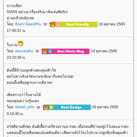
จากบล๊อก
55555 อย่าเอาเรื่องจริงมาล้อเล่นสิครับ!
อ่านแล้วสะดุ้งเล
ดย:
จันทราน็อคเทิร์น
19 ตุลาคม 2565
17:40:21 น.
บงาม
ดย:
สองแผ่นดิน
19 ตุลาคม 2565
23:10:39 น.
ต้นนี้ที่บ้านปลูกด้วยค่ะคุณฟ้าใส
พอไปต่างจังหวัดนานๆกลับมาก็แทบไม่รอด
ตอนนี้เหลืออยู่กระถางเดียวค่ะ
เพิ่งทราบว่าใบทานได้
ขอบคุณความรู้นะคะ
ดย:
Sweet_pills
20 ตุลาคม 2565
0:10:40 น.
สวัสดียามดึกค่ะ ต้นผีเสื้อราตรีสวยงามมากค่ะ เมื่อก่อนที่บ้านปลูกไว้เยอะมากค่ะ
ต่ตอนนี้ไม่เหลือเลยแม้แต่ต้นเดียว เสียดายจังไว้จะไปหามาปลูกอีกเห็นคุณฟ้า