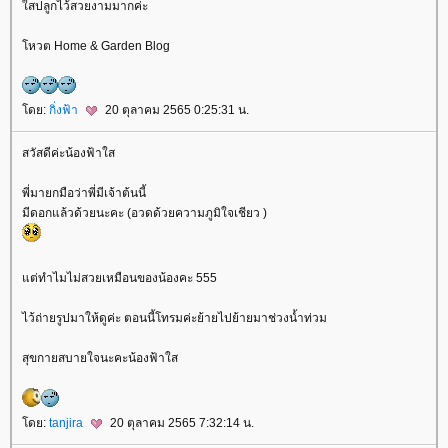
สปลูกไว้สวยงามมากค่ะ
หวต Home & Garden Blog
ดย:
กิ่งฟ้า
20 ตุลาคม 2565 0:25:31 น.
สวัสดีค่ะน้องฟ้าใส
พี่มายกมือว่าพี่มีเจ้าต้นนี้
มีดอกแล้วด้วยนะคะ (อวดด้วยความภูมิใจเชียว )
ต่ทำไมไม่สวยเหมือนของน้องคะ 555
ไว้ถ่ายรูปมาให้ดูค่ะ ตอนนี้โทรมค่ะย้ายไปย้ายมาช่วงน้ำท่วม
สุขกายสบายใจนะคะน้องฟ้าใส
ดย:
tanjira
20 ตุลาคม 2565 7:32:14 น.