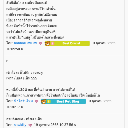
ต้นผีเสื้อไง ตอนนี้เหมือนจะมี
เหลืออยู่คากระถางสามสี่ใบเท่านั้น
ต่นี่เราจะกลับมาปลูกต้นไม้อีกรอบ
เนื่องจากว่าอีกิ่งพวกพลูทั้งหลา
ที่เราตัดขำน้ำไว้รากมันงอกเต็มเล
จะว่าไปแล้วบ้านเรามีแต่พลูดีนะที่
มวมันไม่กินพลู ไม่งั้นคงได้เลาะทิ้งหมด
ดย:
nonnoiGiwGiw
19 ตุลาคม 2565
10:05:50 น.
6 ...
เข้าใจล่ะ ก็ไม่นึกว่าจะปลูก
เพราะไม่เคยเห็น 555
พวกนี้เป็นไม้หัวนะ ที่เห็นว่าตาย อาจไม่ตายก็ได้
ก็เหมือนพวกแก้วสารพัดนึก ทิ้งไว้สักพักก็อาจโผล่มาให้เห็นอีกก็ได้
ดย:
ฟ้าใสวันใหม่
19 ตุลาคม 2565
10:36:17 น.
สวยจังเลยค่ะ เพิ่งเคยเห็น
ดย:
sawkitty
19 ตุลาคม 2565 10:37:56 น.