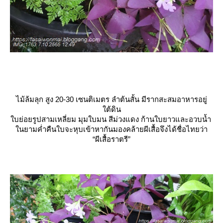
ไม้ล้มลุก สูง 20-30 เซนติเมตร ลำต้นสั้น มีรากสะสมอาหารอยู่
ต้ดิน
บย่อยรูปสามเหลี่ยม มุมใบมน สีม่วงแดง ก้านใบยาวและอวบน้ำ
นยามค่ำคืนใบจะหุบเข้าหากันมองคล้ายผีเสื้อจึงได้ชื่อไทยว่า
“ผีเสื้อราตรี”