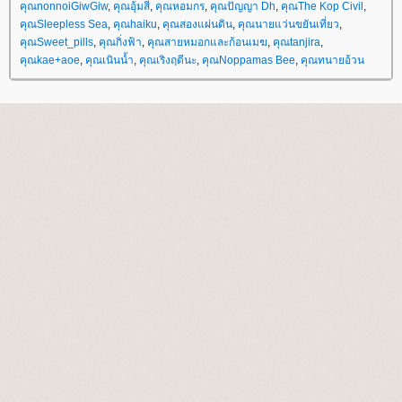
คุณnonnoiGiwGiw
,
คุณอุ้มสี
,
คุณหอมกร
,
คุณปัญญา Dh
,
คุณThe Kop Civil
,
คุณSleepless Sea
,
คุณhaiku
,
คุณสองแผ่นดิน
,
คุณนายแว่นขยันเที่ยว
,
คุณSweet_pills
,
คุณกิ่งฟ้า
,
คุณสายหมอกและก้อนเมฆ
,
คุณtanjira
,
คุณkae+aoe
,
คุณเนินน้ำ
,
คุณเริงฤดีนะ
,
คุณNoppamas Bee
,
คุณทนายอ้วน