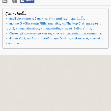
ผู้โหวตบล็อกนี้...
คุณmultiple
,
คุณทนายอ้วน
,
คุณภาวิดา คนบ้านป่า
,
คุณเนินน้ำ
,
คุณnonnoiGiwGiw
,
คุณตะลีกีปัส
,
คุณhaiku
,
คุณThe Kop Civil
,
คุณซองขาว
เบอร์ 9
,
คุณmariabamboo
,
คุณสองแผ่นดิน
,
คุณมาช้ายังดีกว่าไม่มา
,
คุณSweet_pills
,
คุณnewyorknurse
,
คุณสายหมอกและก้อนเมฆ
,
คุณหอมกร
,
คุณthomas159
,
คุณจันทราน็อคเทิร์น
,
คุณเริงฤดีนะ
,
คุณkae+aoe
,
คุณคนผ่าน
ทางมาเจอ