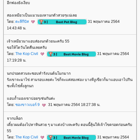
อีกฟองยังเงียบ
สองเหมียวเป็นแมวมองหานกตัวสวยๆแน่เล
ดย:
ตะลีกีปัส
31 พฤษภาคม 2564
14:43:48 น.
เจ้าเหมียวมาแอบส่องนกด้วยนะครับ 55
ขอให้โตวันโตคืนเลยครับ
ดย:
The Kop Civil
31 พฤษภาคม 2564
17:19:28 น.
นกปรอดสวนจะชอบทำรังบนต้นโมกมาก
รังเขาจะมาไข่ สามรอบเลยค่ะ ไข่ก็จะแค่สองฟอง บางทีงูเขียวก็มาแอบเอาไปกิน
ซะทั้งไข่ทั้งลูกนก
อบถ้ำมองเขาบ่อยๆเช่นกันค่ะ
ดย:
ซองขาวเบอร์ 9
31 พฤษภาคม 2564 18:27:38 น.
จากบล็อก
เดี๋ยวผมต้องไปหาหินสวย ๆ มาแต่งบ้างละครับ ตอนนี้ลุ้นให้เจ้าโขดรอดก่อนครับ
55
ดย:
The Kop Civil
31 พฤษภาคม 2564