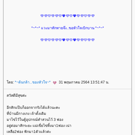
💚💜💛💚💜💛💖💜💛💖💚💜💛💚💜
*~*~* แวะมาทักทายจ๊ะ..ขอหัวใจเบิกบาน *~*~*
💚💜💛💚💜💛💖💜💛💖💚💜💛💚💜
ดย:
*~ต้นกล้า...ของหัวใจ~*
31 พฤษภาคม 2564 13:51:47 น.
สวัสดีมีสุขค่ะ
อีกสักแป๊บก็ออกจากรังได้แล้วนะคะ
ที่บ้านมีกางเกง เจ้าดั้งเดิม
มาไข่ไว้ในตู้อุปกรณ์ทำสวนไว้ 3 ฟอง
อยู่ต่อมาสักระยะ แม่เขี่ยไข่ทิ้งมา1ฟอง เน่า
เหลือ2ฟอง ฟักมา1ตัวแล้วค่ะ