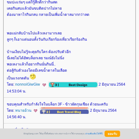
ขมปะแร่มๆ แต่ก็รู้สึกดีกว่ากินสด
เคยกินสบแล้วมันขบติดปากไม่หา
ต้องมาหาไรกินกลบ กลายเป็นเพิ่มน้ำตาลมากกว่าลด
พอแม่กลับบ้านไปแล้วเหงามากเล
ลูกๆ ก็เอาแต่นอนทั้งวันกับเรียกร้องเที่ยวเรียกร้องกิน
บ้านเงียบไม่รู้จะคุยกับใคร ต้องปรับตัวอีก
นี่เลยไม่ได้อัพบล็อกเลย รมณ์ยังไม่นิ่ง
พอเหงาแล้วก็อยากกินนั่นกินนี่..
ต่อสู้กับตัวเองโดยมีเลขน้ำตาลในเลือด
เป็นแรงกดดัน
ดย:
nonnoiGiwGiw
2 มิถุนายน 2564
14:53:04 น.
ขอบคุณสำหรับกำลังใจในบล็อก 3F - ข้าวผัดกุนเชียง ด้วยนะครับ
ดย:
ทนายอ้วน
2 มิถุนายน 2564
14:56:40 น.
เอนทรี่ต่อไปจ้า ...
BlogGang.com ใช้คุกกี้เพื่อพัฒนาประสบการณ์การใช้งานของคุณ
อ่านเพิ่มเติมได้ที่นี่
บันทึกน้องหนาม ... สมาชิกใหม่ 7 สิงห์แดนเสือ
คลิกที่นี่ค่ะ