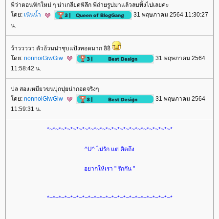
พี่ว่าตอนฟักใหม่ ๆ น่าเกลียดพิลึก พี่ถ่ายรูปมาแล้วลบทิ้งไปเลยค่ะ
ดย:
เนินน้ำ
31 พฤษภาคม 2564 11:30:27
น.
ว้าววววว ตัวอ้วนน่าชุบแป้งทอดมาก อิอิ
ดย:
nonnoiGiwGiw
31 พฤษภาคม 2564
11:58:42 น.
ปล สองเหมียวขนปุกปุยน่ากอดจริงๆ
ดย:
nonnoiGiwGiw
31 พฤษภาคม 2564
11:59:31 น.
*~*~*~*~*~*~*~*~*~*~*~*~*~*~*~*~*~*~*~*~*~*
^U^ ไม่รัก แต่ คิดถึง
อยากให้เรา " รักกัน "
*~*~*~*~*~*~*~*~*~*~*~*~*~*~*~*~*~*~*~*~*~*