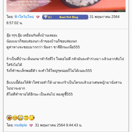
ดย:
ฟ้าใสวันใหม่
31 พฤษภาคม 2564
8:57:02 น.
อุ๊ย ๆๆๆ อุ๊ย เหมือนกันทั้งบ้านเลยอะ
น้องแมวก็ชอบส่องนก เจ้าของบ้านก็ชอบส่องนก
ดูท่าทางจะชอบมากกว่า นินจา ชาลีอีกนะเนี่ย555
ถ้าเป็นที่บ้าน เห็นนกมาทำรังทีไร ใจคอไม่ดี กลัวมันจะทำร่วงมา แล้วเอากลับไป
ส่รังไม่ได้
รังก็ทำซะเล็กพอดีตัว จะทำให้ใหญ่ๆหน่อยก็ไม่ได้เนอะ555
อีแบบนี้ต้องให้ฟ้าใสช่วยทำให้ เอาตะกร้าเป็นโครงแล้วเอาเศษหญ้ามานั่งสาน
ไม่น่าจะยาก
ดีไม่ดีทำขายได้อีกนะ เป็นเล่นไป ลองดูซี้555
ดย:
multiple
31 พฤษภาคม 2564 9:44:43 น.