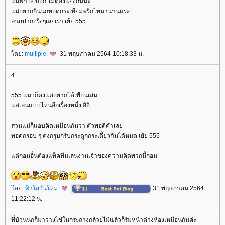
ม่ฟ้าใส บอก ไม่ต้องแย่งกันนะ
ม่อยากกินนกทอดกระเทียมพริกไทมานานแระ
ลาภปากจริงๆเลยเรา เย้ย 555
ดย:
multiple
31 พฤษภาคม 2564 10:18:33 น.
4 ...
555 แมวก็คงแค่อยากได้เพื่อนเล่น
ต่เล่นแบบไหนอีกเรื่องหนึ่ง อิอิ
ส่วนแม่ก็แอบคิดเหมือนกันว่า ตัวพอดีคำเล
ทอดกรอบ ๆ คงกรุบกริบกระดูกกระเดี้ยวกินได้หมด เย้ย 555
ต่ก่อนอื่นต้องแท็คทีมเล่นงานเจ้าของความคิดพวกนี้ก่อน
ดย:
ฟ้าใสวันใหม่
31 พฤษภาคม 2564
11:22:12 น.
ที่บ้านนกก็มาวางไข่ในกระถางกล้วยไม้แล้วก็ริมหน้าต่างห้องเหมือนกันค่ะ