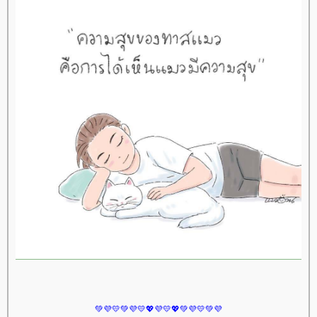
💚💜💛💚💜💛💖💜💛💖💚💜💛💚💜