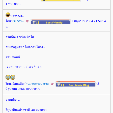
17:00:06 น.
น่ารักจังค่ะ
ดย:
เริงฤดีนะ
1 มิถุนายน 2564 21:59:54
น.
สวัสดีค่ะคุณน้องฟ้าใส..
สมัยที่อยู่หอพัก ก็ปลุกต้นโมกคะ..
ชอบ หอมดี..
เคยมีนกพิราบมาไข่ 2 ใบด้ว
ดย: อ้อมแอ้ม (
คนผ่านทางมาเจอ
) 2
มิถุนายน 2564 10:29:05 น.
จากบล็อก..
สีดูน่ากินแต่รสชาติ เหย่ยมากกก