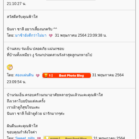
21:10:27 น.
สวัสดีครับคุณฟ้าใส
นินจา ชาลี อยากเลี้ยงนกครับ ^^
ดย:
มาช้ายังดีกว่าไม่มา
31 พฤษภาคม 2564 23:09:38 น.
บ้านสงบ ร่มเย็น ปลอดภัย แม่นกชอบ
ที่บ้านทั้งเหมียว งู รังนกปรอดสวนรังล่าสุดลูกนกหายไป
ดย:
สองแผ่นดิน
31 พฤษภาคม 2564
23:09:54 น.
บ้านร่มเย็น ครอบครัวนกมาอาศัยหลายรุ่นแล้วนะคะคุณฟ้าใส
ถึงเวลาโบยบินแต่ละครั้ง
เราเฝ้าดูก็สุขใจนะคะ
นินจา ชาลี ก็เฝ้าดูด้วย น่ารักมากๆค่ะ
ฝันดีนะคะคุณฟ้าใส
ขอบคุณกำลังใจค่า
ดย:
Sweet_pills
31 พฤษภาคม 2564