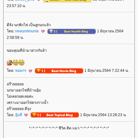
23:57:10 น.
ดีจัง นกฟักไข่ เป็นลูกนกแล้ว
ดย:
newyorknurse
1 มิถุนายน 2564
2:58:59 น.
ขอบคุณที่นำมาฝากกันจ้า
ดย:
หอมกร
1 มิถุนายน 2564 7:22:44 น.
อร๊า
นกมาออกไข่ที่บ้านอุ้ม
ไม่เคยรอดเลยค่ะ
เพราะมาออกไข่ตรงรางน้ำ
อร๊ายยยยย ดีจุง
ดย:
อุ้มสี
1 มิถุนายน 2564 13:28:23 น.
*~*~* *~*~* *~*~* ชีวิต ติด แมว *~*~* *~*~* *~*~*