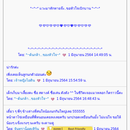
*~*~* แวะมาทักทายจ๊ะ..ขอหัวใจเบิกบาน *~*~*
💚💜💛💚💜💛💖💜💛💖💚💜💛💚💜
*~*~*~*~*~*~*~*~*~*~*~*~*~*~*~*~*~*~*~*~*~*
ดย:
*~ต้นกล้า...ของหัวใจ~*
1 มิถุนายน 2564 14:49:05 น.
น่ารักค่ะ
เพิ่งเคยเห็นลูกนกตัวอ่อนค่ะ
ดย:
เจ้าหญิงไอดิน
1 มิถุนายน 2564 15:54:59 น.
เด็กเก็บมาเลี้ยงคะ ชื่อ สตางค์ ชื่อเล่น ตังตัง ^^ ในชีวิตเจอแมวหลอก ก็คราวนี้คะ
ดย:
*~ต้นกล้า...ของหัวใจ~*
1 มิถุนายน 2564 16:48:43 น.
เดี๋ยว ๆ พี่ๆ ข้างล่างที่สนใจน้องนกกันใหญ่เลย 555555
หน้าตาไข่เหมือนที่พี่หนอนเคยลงเลยครับ นกปรอดเหมือนกันมั้ง ไม่แน่ใจ ขอให้
น้องๆ แข็งแรงๆ นะครับ จะตามดู
ดย:
จันทราน็อคเทิร์น
1 มิถุนายน 2564