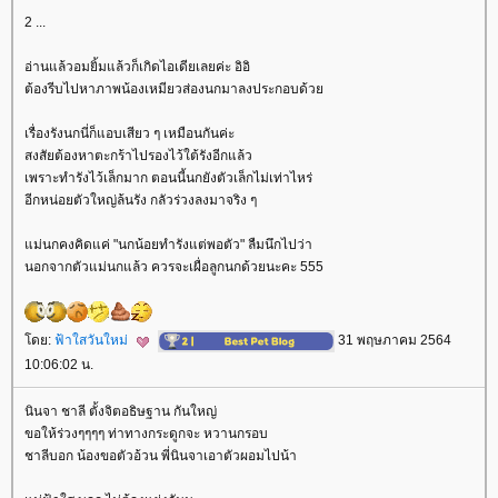
2 ...
อ่านแล้วอมยิ้มแล้วก็เกิดไอเดียเลยค่ะ อิอิ
ต้องรีบไปหาภาพน้องเหมียวส่องนกมาลงประกอบด้ว
เรื่องรังนกนี่ก็แอบเสียว ๆ เหมือนกันค่ะ
สงสัยต้องหาตะกร้าไปรองไว้ใต้รังอีกแล้ว
เพราะทำรังไว้เล็กมาก ตอนนี้นกยังตัวเล็กไม่เท่าไหร่
อีกหน่อยตัวใหญ่ล้นรัง กลัวร่วงลงมาจริง ๆ
ม่นกคงคิดแค่ "นกน้อยทำรังแต่พอตัว" ลืมนึกไปว่า
นอกจากตัวแม่นกแล้ว ควรจะเผื่อลูกนกด้วยนะคะ 555
ดย:
ฟ้าใสวันใหม่
31 พฤษภาคม 2564
10:06:02 น.
นินจา ชาลี ตั้งจิตอธิษฐาน กันใหญ่
ขอให้ร่วงๆๆๆๆ ท่าทางกระดูกจะ หวานกรอบ
ชาลีบอก น้องขอตัวอ้วน พี่นินจาเอาตัวผอมไปน้า