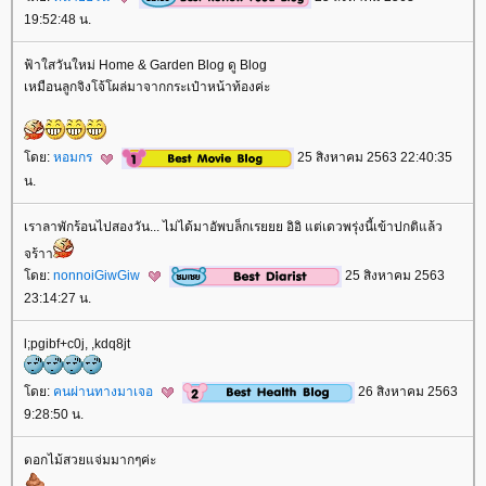
19:52:48 น.
ฟ้าใสวันใหม่ Home & Garden Blog ดู Blog
เหมือนลูกจิงโจ้โผล่มาจากกระเป๋าหน้าท้องค่ะ
ดย:
หอมกร
25 สิงหาคม 2563 22:40:35
น.
เราลาพักร้อนไปสองวัน... ไม่ได้มาอัพบล็กเรยยย​ อิอิ​ แต่เดวพรุ่งนี้เข้าปกติแล้ว
จร้าา
ดย:
nonnoiGiwGiw
25 สิงหาคม 2563
23:14:27 น.
l;pgibf+c0j, ,kdq8jt
ดย:
คนผ่านทางมาเจอ
26 สิงหาคม 2563
9:28:50 น.
ดอกไม้สวยแจ่มมากๆค่ะ