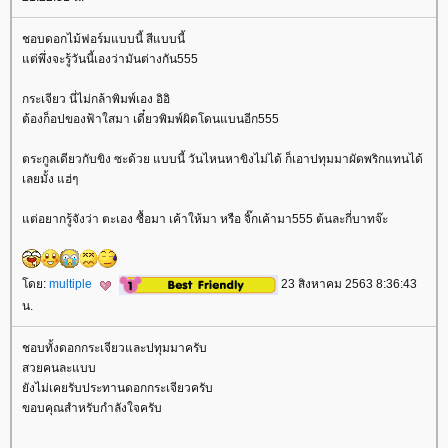
ชอบดอกไม้ฟอร์มแบบนี้ สีแบบนี้
ต่พึ่งจะรู้วันนี้เองว่ามันต่างกัน555
กระเจียว นี่ไม่กล้าพิมพ์เอง อิอิ
ต้องก็อปของฟ้าใสมา เดี๋ยวพิมพ์ผิดโดนแบนอีก555
ตระกูลเดียวกับขิง ซะด้วย แบบนี้ วันไหนหาขิงไม่ได้ ก็เอาปทุมมาผัดพริกแทนได้
เลยมั้ง แฮ่ๆ
ต่อยากรู้จังว่า ตะเอง ซื้อมา เค้าให้มา หรือ จิ๊กเค้ามา555 ต้นละกี่บาทจ๊ะ
ดย:
multiple
23 สิงหาคม 2563 8:36:43
น.
ชอบทั้งดอกกระเจียวและปทุมมาครับ
สวยคนละแบบ
ังไม่เคยรับประทานดอกกระเจียวครับ
ขอบคุณสำหรับกำลังใจครับ