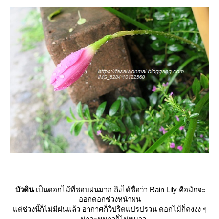
บัวดิน
เป็นดอกไม้ที่ชอบฝนมาก ถึงได้ชื่อว่า Rain Lily คือมักจะ
ออกดอกช่วงหน้าฝน
ต่ช่วงนี้ก็ไม่มีฝนแล้ว อากาศก็วิปริตแปรปรวน ดอกไม้ก็คงงง ๆ
... น่าจะหนาวก็ไม่หนาว