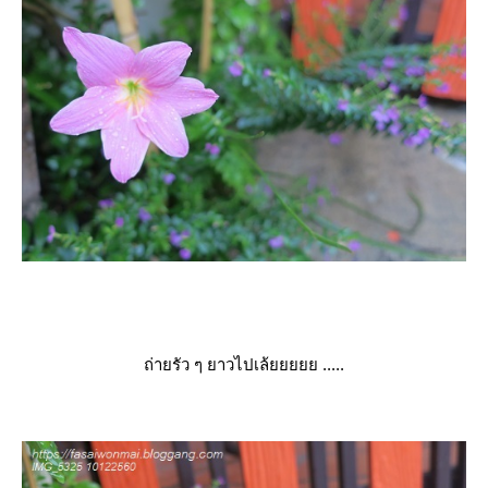
ถ่ายรัว ๆ ยาวไปเล้ยยยยย .....