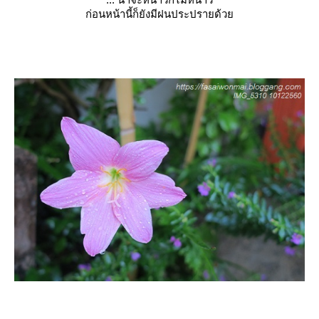
ก่อนหน้านี้ก็ยังมีฝนประปรายด้ว