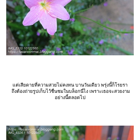
ต่เสียดายที่ความสวยไม่คงทน บานวันเดียว พรุ่งนี้ก็โรยรา
ถึงต้องถ่ายรูปเก็บไว้ชื่นชมในบล็อกนี่ไง เพราะเธอจะสวยงาม
อย่างนี้ตลอดไป