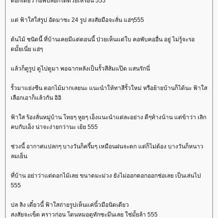
ดอกเดียว ก็อัพบล็อกได้ด้วยเหรอนี่ 555
ต่ ฟ้าใสใส่รูป อัดมาซะ 24 รูป สงสัยมือจะลั่น แฮ่ๆ555
ต้นไม้ ชนิดนี้ ที่บ้านเคยมีแต่ตอนนี้ ป่วยเห็นแต่ใบ คอพับคออื่น อยู่ ไม่รู้จะรอ
ดมั้ยเนี่ย แฮ่ๆ
ล้วก็ดูรูป ดูไปดูมา พอฉากหลังเป็นรั้วสีส้มแป๊ด แสนรักนี่
รั้วมาแย่งซีน ดอกไม้มากเลยนะ แนะนำให้ทาสีรั้วใหม่ หรือย้ายบ้านก็ได้นะ ฟ้าใส
เลือกเอาก็แล้วกัน อิอิ
ฟ้าใส ร้องลั่นหมู่บ้าน โหยๆ หูยๆ เอ็งแนะนำแต่ละอย่าง ดีๆท้างน้าน แต่ข้าว่า เลิก
คบกับเอ็ง น่าจะง่ายกว่านะ เย้ย 555
ช่วงนี้ อากาศแปลกๆ บางวันก็ครึ้มๆ เหมือนฝนจะตก แต่ก็ไม่ต้อง บางวันก็หนาว
ลมเย็น
ที่บ้าน อย่าว่าแต่ดอกไม้เลย ขนาดมะม่วง ยังไม่ออกดอกออกช่อเลย เป็นเล่นไป
555
ปล ลิง เดี๋ยวนี้ ฟ้าใสถ่ายรูปเห็นแค่นิ้วมือนิดเดียว
สงสัยจะเข็ด คราวก่อน โดนหมอดูทักซะมึนเลย ใช่มั้ยล้า 555