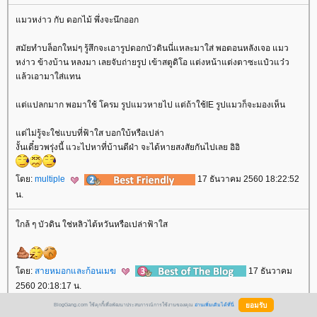
มวหง่าว กับ ดอกไม้ พึ่งจะนึกออก
สมัยทำบล็อกใหม่ๆ รู้สึกจะเอารูปดอกบัวดินนี่แหละมาใส่ พอตอนหลังเจอ แมว
หง่าว ข้างบ้าน หลงมา เลยจับถ่ายรูป เข้าสตูดิโอ แต่งหน้าแต่งตาซะแป๋วแว๋ว
ล้วเอามาใส่แทน
ต่แปลกมาก พอมาใช้ โครม รูปแมวหายไป แต่ถ้าใช้IE รูปแมวก็จะมองเห็น
ต่ไม่รู้จะใช่แบบที่ฟ้าใส บอกใบ้หรือเปล่า
งั้นเดี๋ยวพรุ่งนี้ แวะไปหาที่บ้านดีฝ่า จะได้หายสงสัยกันไปเลย อิอิ
ดย:
multiple
17 ธันวาคม 2560 18:22:52
น.
กล้ ๆ บัวดิน ใช่หลิวไต้หวันหรือเปล่าฟ้าใส
ดย:
สายหมอกและก้อนเมฆ
17 ธันวาคม
2560 20:18:17 น.
BlogGang.com ใช้คุกกี้เพื่อพัฒนาประสบการณ์การใช้งานของคุณ
อ่านเพิ่มเติมได้ที่นี่
ดอกบัวดินสีสวยหวานมากค่ะ อยากให้บานนานกว่านี้อีกนิด