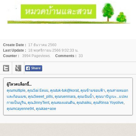
Create Date :
17 ธันวาคม 2560
Last Update :
18 พฤศจิกายน 2566 9:02:33 น.
Counter :
3994 Pageviews.
Comments :
33
ผู้โหวตบล็อกนี้...
คุณmultiple
,
คุณSai Eeuu
,
คุณtuk-tuk@korat
,
คุณข้ามขอบฟ้า
,
คุณสายหมอก
ละก้อนเมฆ
,
คุณSweet_pills
,
คุณruennara
,
คุณเนินน้ำ
,
คุณบาบิบูเบะ...แปลง
กายเป็นบูริน
,
คุณJinnyTent
,
คุณสองแผ่นดิน
,
คุณhaiku
,
คุณRinsa Yoyolive
,
คุณmcayenne94
,
คุณkae+aoe