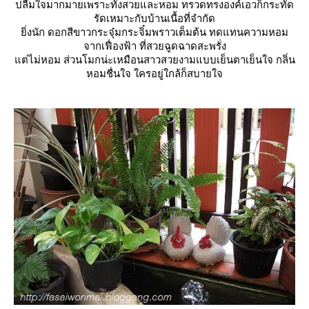
ปลื้มใจมากมายเพราะทั้งสวยและหอม ทรวดทรงองค์เอวก็กระทัด
รัดเหมาะกับบ้านเนื้อที่จำกัด
ิ่งนัก ดอกสีขาวกระจุ๋มกระจิ๋มพราวเต็มต้น ทดแทนความหอม
จากเฟื่องฟ้า ที่สวยฉูดฉาดสะพรั่ง
ต่ไม่หอม ส่วนโมกน่ะเหมือนสาวสวยงามแบบเย็นตาเย็นใจ กลิ่น
หอมชื่นใจ ใครอยู่ใกล้ก็สบายใจ