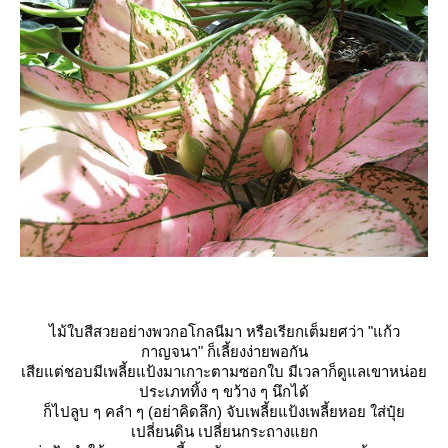
ไม้ใบสีสวยอย่างพวกอโกลนีมา หรือเรียกเต็มยศว่า "แก้ว
กาญจนา" ก็เลี้ยงง่ายพอกัน
เสียแต่ชอบมีเพลี้ยแป้งมาเกาะตามซอกใบ มีเวลาก็ดูแลเขาหน่อ
ประเภททิ้ง ๆ ขว้าง ๆ นึกได้
ก็ไปลูบ ๆ คลำ ๆ (อย่าคิดลึก) จับเพลี้ยแป้งเพลี้ยหอย ใส่ปุ๋
เปลี่ยนดิน เปลี่ยนกระถางแยก