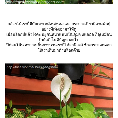
กล้วยไม้เราก็มีกับเขาเหมือนกันนะเออ กระถางเดียวมีสามพันธุ์
อย่างที่เพิ่งเอามาให้ดู
เมื่อบล็อกที่แล้วไงคะ อยู่กันหนาแน่นเป็นชุมชนแออัด ก็ดูเหมือน
รักกันดี ไม่มีปัญหาอะไร
ปีก่อนโน้น อากาศเย็นยาวนานเราก็ได้อานิสงส์ ช้างกระออกดอก
ห้เราเก็บมาทำบล็อกด้ว