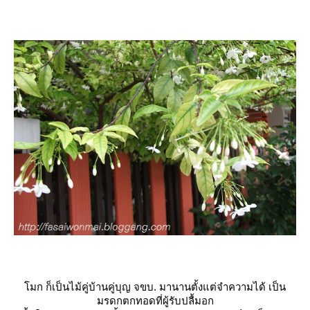
มก ก็เป็นไม้คู่บ้านคู่บุญ จขบ. มานานตั้งแต่จำความได้ เป็น
มรดกตกทอดที่ผู้รับปลื้มอก