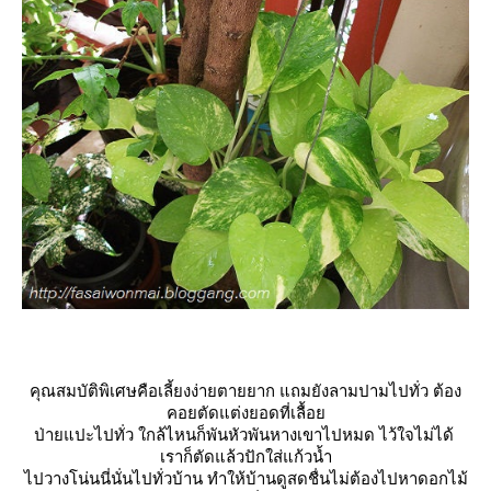
คุณสมบัติพิเศษคือเลี้ยงง่ายตายยาก แถมยังลามปามไปทั่ว ต้อง
คอยตัดแต่งยอดที่เลื้อ
ป่ายแปะไปทั่ว ใกล้ไหนก็พันหัวพันหางเขาไปหมด ไว้ใจไม่ได้
เราก็ตัดแล้วปักใส่แก้วน้ำ
ไปวางโน่นนี่นั่นไปทั่วบ้าน ทำให้บ้านดูสดชื่นไม่ต้องไปหาดอกไม้