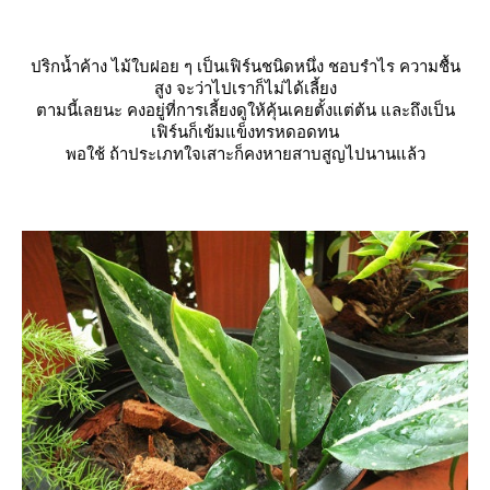
ปริกน้ำค้าง ไม้ใบฝอย ๆ เป็นเฟิร์นชนิดหนึ่ง ชอบรำไร ความชื้น
สูง จะว่าไปเราก็ไม่ได้เลี้ยง
ตามนี้เลยนะ คงอยู่ที่การเลี้ยงดูให้คุ้นเคยตั้งแต่ต้น และถึงเป็น
เฟิร์นก็เข้มแข็งทรหดอดทน
พอใช้ ถ้าประเภทใจเสาะก็คงหายสาบสูญไปนานแล้ว