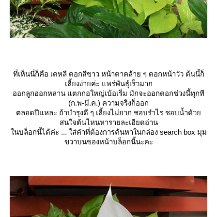
ที่เห็นนี่ก็คือ เดหลี ดอกสีขาว หน้าตาคล้าย ๆ ดอกหน้าวัว ต้นนี้ก็
เลี้ยงง่ายค่ะ แพร่พันธุ์เร็วมาก
ออกลูกออกหลาน แตกกอใหญ่เบ้อเริ่ม มักจะออกดอกช่วงนี้ทุกที
(ก.พ-มี.ค.) ความจริงก็ออก
ตลอดปีแหละ ถ้าบำรุงดี ๆ เลี้ยงไม่ยาก ชอบรำไร ชอบน้ำด้ว
สนใจต้นไหนหารายละเอียดอ่าน
นบล็อกนี้ได้ค่ะ ... ใส่คำที่ต้องการค้นหาในกล่อง search box มุม
ขวาบนของหน้าบล็อกนี้นะคะ