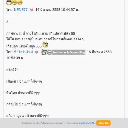
ดย:
NENE77
16 มีนาคม 2558 10:44:57 น.
3 ...
ภาพกางร่มนี่ กางไว้กันแมวมากินปลารึเปล่า อิอิ
อ้โห ตอบอย่างผู้มีประสบการณ์ในการเลี้ยงแมวจริง ๆ
เกือบถูก แต่ยังไม่ถูก 555
ดย:
ฟ้าใสวันใหม่
16 มีนาคม 2558
10:53:39 น.
สวัสดีจ้า
เฟื่องฟ้า บ้านเราก็มีๆๆๆๆ
ต้นโมก บ้านเราก็มีๆๆๆๆ
กล้วยไม้ บ้านเราก็มีๆๆๆๆ
ก้วกาญจนา บ้านเราก็มีๆๆๆๆ
BlogGang.com ใช้คุกกี้เพื่อพัฒนาประสบการณ์การใช้งานของคุณ
อ่านเพิ่มเติมได้ที่นี่
ดูแล้วบ้านฟ้าใส มีแต่ไม้ต้นเล้กๆ กะจิดริด กระจิ๋วหลิวนะเนี่ย อิอิ