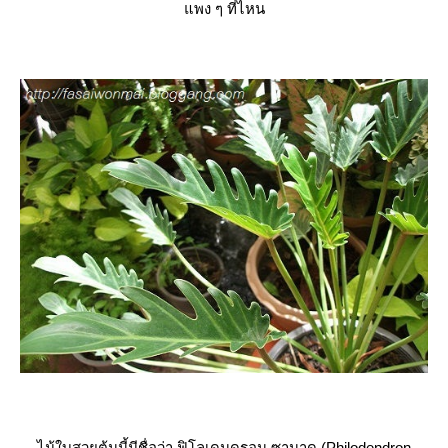
พง ๆ ที่ไหน
ไม้ใบสวยต้นนี้มีชื่อว่า ฟิโลเดนดรอน ซานาดู (Philodendron