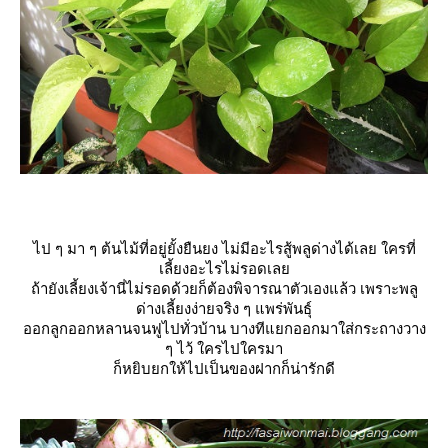
ไป ๆ มา ๆ ต้นไม้ที่อยู่ยั้งยืนยง ไม่มีอะไรสู้พลูด่างได้เลย ใครที่
เลี้ยงอะไรไม่รอดเล
ถ้ายังเลี้ยงเจ้านี่ไม่รอดด้วยก็ต้องพิจารณาตัวเองแล้ว เพราะพลู
ด่างเลี้ยงง่ายจริง ๆ แพร่พันธุ์
ออกลูกออกหลานจนฟูไปทั่วบ้าน บางทีแยกออกมาใส่กระถางวาง
ๆ ไว้ ใครไปใครมา
ก็หยิบยกให้ไปเป็นของฝากก็น่ารักดี