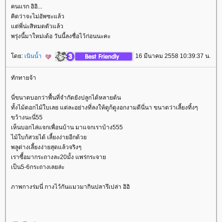
คนแรก อิอิ...
คิดว่าจะไม่อัพซะแล้ว
ต่พี่น่ะสิหมดตัวแล้ว
พรุ่งนี้มาใหม่เด้อ วันนี้ลงชื่อไว้ก่อนนะคะ
ดย:
เนินน้ำ
16 มีนาคม 2558 10:39:37 น.
ทักทายจ้า
นี่ขนาดบอกว่าพื้นที่จำกัดยังปลูกได้หลายต้น
ทั้งไม้ดอกไม้ใบเลย แต่ละอย่างที่ลงให้ดูก้ดูงอกงามดีนี่นา ขนาดว่าเลี้ยงทิ้งๆ
ขว้างนะนี่55
เห็นบอกไล่แจกเพื่อนบ้าน มาแจกเราบ้าง555
ไม้ใบก้สวยได้ เลี้ยงง่ายอีกด้ว
พลูด่างเลี้ยงง่ายสุดแล้วจริงๆ
เราซื็อมากระถางละ20มั้ง แพร่กระจา
เป็น5-6กระถางเลยล่ะ
ภาพกางร่มนี่ กางไว้กันแมวมากินปลารึเปล่า อิอิ