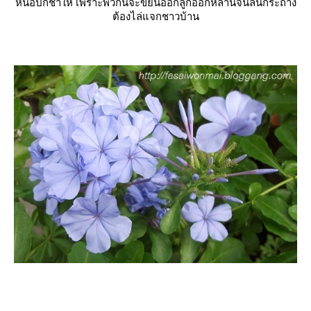
หน่อปักชำให้ เพราะพวกนี้จะขยันออกลูกออกหลานจนล้นกระถาง
ต้องไล่แจกชาวบ้าน