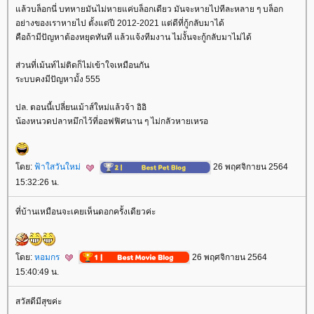
ล้วบล็อกนี่ บทหายมันไม่หายแค่บล็อกเดียว มันจะหายไปทีละหลาย ๆ บล็อก
อย่างของเราหายไป ตั้งแต่ปี 2012-2021 แต่ดีที่กู้กลับมาได้
คือถ้ามีปัญหาต้องหยุดทันที แล้วแจ้งทีมงาน ไม่งั้นจะกู้กลับมาไม่ได้
ส่วนที่เม้นท์ไม่ติดก็ไม่เข้าใจเหมือนกัน
ระบบคงมีปัญหามั้ง 555
ปล. ตอนนี้เปลี่ยนเม้าส์ใหม่แล้วจ้า อิอิ
น้องหนวดปลาหมึกไว้ที่ออฟฟิศนาน ๆ ไม่กลัวหายเหรอ
ดย:
ฟ้าใสวันใหม่
26 พฤศจิกายน 2564
15:32:26 น.
ที่บ้านเหมือนจะเคยเห็นดอกครั้งเดียวค่ะ
ดย:
หอมกร
26 พฤศจิกายน 2564
15:40:49 น.
สวัสดีมีสุขค่ะ