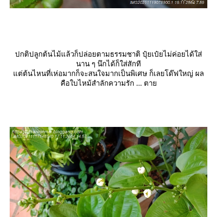
ปกติปลูกต้นไม้แล้วก็ปล่อยตามธรรมชาติ ปุ๋ยเป๋ยไม่ค่อยได้ใส่
นาน ๆ นึกได้ก็ใส่สักที
ต่ต้นไหนที่เห่อมากก็จะสนใจมากเป็นพิเศษ ก็เลยโด๊ฟใหญ่ ผล
คือใบไหม้สำลักความรัก ... ตา