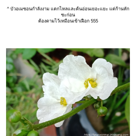
^
บัวอเมซอนกำลังงาม แตกไหลและต้นอ่อนเยอะแยะ แต่ก้านหัก
ซะก่อน
ต้องดามไว้เหมือนเข้าเฝือก 555