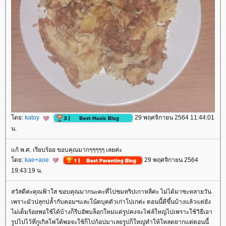
ดย:
katoy
29 พฤศจิกายน 2564 11:44:01
น.
ก้ พ.ศ. เรียบร้อย ขอบคุณมากๆๆๆๆๆ เลยค่ะ
ดย:
kae+aoe
29 พฤศจิกายน 2564
19:43:19 น.
สวัสดีค่ะคุณฟ้าใส ขอบคุณมากนะคะที่ไปชมทริปเกาหลีค่ะ ไม่ได้มาซะหลายวัน
เพราะมัวปลุกปล้ำกับคอมฯและโน้ตบุคตัวเก่าโปเกค่ะ ตอนนี้ดีขึ้นบ้างแล้วแต่ยัง
ไม่เต็มร้อยพอใช้ได้บ้างก็รีบอัพบล็อกใหม่แต่รูปคงจะไฟล์ใหญ่ไปเพราะใช้วิธีเอา
รูปไปไว้ที่กูเกิลโฟโต้พอจะใช้ก็ไปก้อปมาเลยรูปก็ใหญ่ทำให้โหลดยากแต่ตอนนี้