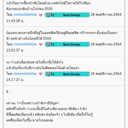
ล้วก็อยากเลี้ยงบัวสันโดษด้วย แต่ยังไม่มีโอกาสได้ไปช๊อป
ต้องรอแม่กลับบ้านไปก่อน 5555
ดย:
nonnoiGiwGiw
26 พฤศจิกายน 2564
11:43:28 น.
น้องหนวดปลาหมึกที่อยู๋ในออฟฟิตก็ยังอยู่ที่ออฟฟิต กร๊ากกกกก ตั้งเด่นเป็นสง่า
ข้างหน้าต่างบันไดหนีไฟ 5555
ดย:
nonnoiGiwGiw
26 พฤศจิกายน 2564
13:51:37 น.
งง ว่าแต่บล็อกมันหายไปทั้งกรุ๊ปได้ยังไง
ล้วมันเกี่ยวกับที่เราเม้นไม่ติดตอนโน้นด้วยไหมอ่า
ดย:
nonnoiGiwGiw
26 พฤศจิกายน 2564
14:17:27 น.
9 ...
เดานะ ว่าเป็นเพราะเม้าส์เรามีปัญหา
คลิกทีไรมันรัว ๆ แบบจิ้มอีโมตัวเดียวออกมาทีเดียว 4 ตัว
ทีนี้พออัพบล็อกแล้ว คลิกส่ง มันก็คงรัว ๆ ไปทีเดียวกี่ครั้งก็ไม่รู้
ผลคือบล็อกไม่ขึ้น หายไปเฉยเล