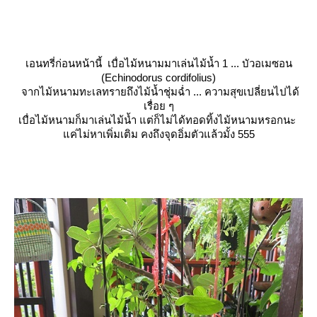
เอนทรี่ก่อนหน้านี้
เบื่อไม้หนามมาเล่นไม้น้ำ 1 ... บัวอเมซอน
(Echinodorus cordifolius)
จากไม้หนามทะเลทรายถึงไม้น้ำชุ่มฉ่ำ ... ความสุขเปลี่ยนไปได้
เรื่อย ๆ
เบื่อไม้หนามก็มาเล่นไม้น้ำ แต่ก็ไม่ได้ทอดทิ้งไม้หนามหรอกนะ
ค่ไม่หาเพิ่มเติม คงถึงจุดอิ่มตัวแล้วมั้ง 555