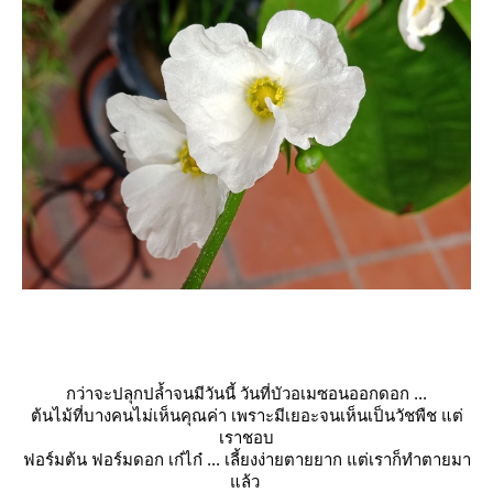
กว่าจะปลุกปล้ำจนมีวันนี้ วันที่บัวอเมซอนออกดอก ...
ต้นไม้ที่บางคนไม่เห็นคุณค่า เพราะมีเยอะจนเห็นเป็นวัชพืช แต่
เราชอบ
ฟอร์มต้น ฟอร์มดอก เก๋ไก๋ ... เลี้ยงง่ายตายยาก แต่เราก็ทำตายมา
ล้ว