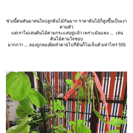
ช่วงนี้คนหันมาสนใจปลูกต้นไม้กันมาก ราคาต้นไม้ก็สูงขึ้นเป็นเงา
ตามตัว
ต่เราไม่เล่นต้นไม้ตามกระแสอยู่แล้ว เพราะมันแพง ... เล่น
ต้นไม้ตามใจชอบ
มากกว่า ... ลองถูกลองผิดทำตายไปกี่ต้นก็ไม่เจ็บตัวเท่าไหร่ 555