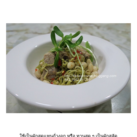
ช้เป็นผักสดแทนถั่วงอก หรือ ทานสด ๆ เป็นผักสลัด