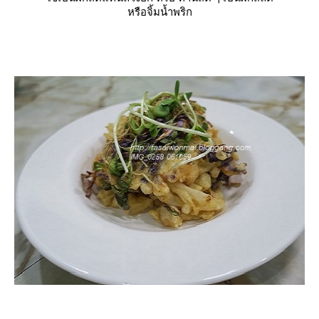
หรือจิ้มน้ำพริก