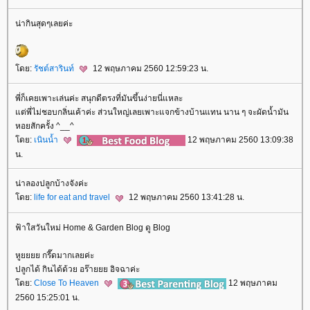
น่ากินสุดๆเลยค่ะ
ดย:
รัชต์สารินท์
12 พฤษภาคม 2560 12:59:23 น.
พี่ก็เคยเพาะเล่นค่ะ สนุกดีตรงที่มันขึ้นง่ายนี่แหละ
ต่พี่ไม่ชอบกลิ่นเค้าค่ะ ส่วนใหญ่เลยเพาะแจกข้างบ้านแทน นาน ๆ จะผัดน้ำมัน
หอยสักครั้ง ^__^
ดย:
เนินน้ำ
12 พฤษภาคม 2560 13:09:38
น.
น่าลองปลูกบ้างจังค่ะ
ดย:
life for eat and travel
12 พฤษภาคม 2560 13:41:28 น.
ฟ้าใสวันใหม่ Home & Garden Blog ดู Blog
หูยยยย กรี๊ดมากเลยค่ะ
ปลูกได้ กินได้ด้วย อร๊ายยย อิจฉาค่ะ
ดย:
Close To Heaven
12 พฤษภาคม
2560 15:25:01 น.