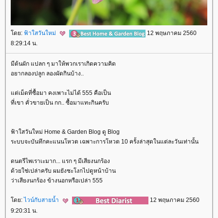
ดย:
ฟ้าใสวันใหม่
12 พฤษภาคม 2560
8:29:14 น.
มีต้นผัก แปลก ๆ มาให้พวกเราเกิดความคิด
อยากลองปลูก ลองผัดกินบ้าง..
ต่เม็ดที่ซื้อมา คงเพาะไม่ได้ 555 คือเป็น
ที่เขา คั่วขายเป็น กก.. ซื้อมาแทะกินครับ
ฟ้าใสวันใหม่ Home & Garden Blog ดู Blog
ระบบจะบันทึกคะแนนโหวต เฉพาะการโหวต 10 ครั้งล่าสุดในแต่ละวันเท่านั้น
ดนตรีไพเราเะมาก... แรก ๆ มีเสียงนกร้อง
ด้วยใช่เปล่าครับ ผมยังชะโงกไปดูหน้าบ้าน
ว่าเสียงนกร้อง ข้างนอกหรือเปล่า 555
ดย:
ไวน์กับสายน้ำ
12 พฤษภาคม 2560
9:20:31 น.