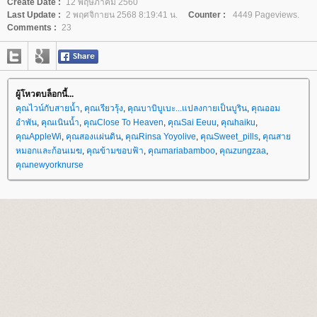
Create Date :
12 พฤษภาคม 2560
Last Update :
2 พฤศจิกายน 2568 8:19:41 น.
Counter :
4449 Pageviews.
Comments :
23
ผู้โหวตบล็อกนี้...
คุณไวน์กับสายน้ำ
,
คุณเรียวรุ้ง
,
คุณบาบิบูเบะ...แปลงกายเป็นบูริน
,
คุณออม
อำพัน
,
คุณเนินน้ำ
,
คุณClose To Heaven
,
คุณSai Eeuu
,
คุณhaiku
,
คุณAppleWi
,
คุณสองแผ่นดิน
,
คุณRinsa Yoyolive
,
คุณSweet_pills
,
คุณสา
หมอกและก้อนเมฆ
,
คุณข้ามขอบฟ้า
,
คุณmariabamboo
,
คุณzungzaa
,
คุณnewyorknurse