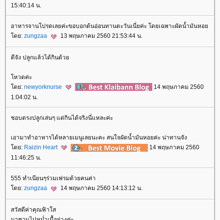
15:40:14 น.
อาหารจานโปรดเลยค่ะขอบอกต้นอ่อนทานตะวันเนี่ยค่ะ โดยเฉพาะผัดน้ำมันหอ
ดย:
zungzaa
13 พฤษภาคม 2560 21:53:44 น.
ดีจัง ปลูกแล้วได้กินด้ว
หวดค่ะ
ดย:
newyorknurse
14 พฤษภาคม 2560
1:04:02 น.
ชอบตรงปลูกเล่นๆ แต่กินได้จริงนี่แหละค่ะ
เอามาทำอาหารได้หลายเมนูเลยนะคะ สนใจผัดน้ำมันหอยค่ะ น่าทานจัง
ดย:
Raizin Heart
14 พฤษภาคม 2560
11:46:25 น.
555 ทำเนียนๆร่วมเฟรมด้วยคนค่า
ดย:
zungzaa
14 พฤษภาคม 2560 14:13:12 น.
สวัสดีค่าคุณฟ้าใส
มาชวนไปหม่ำเนื้อย่างค่ะ