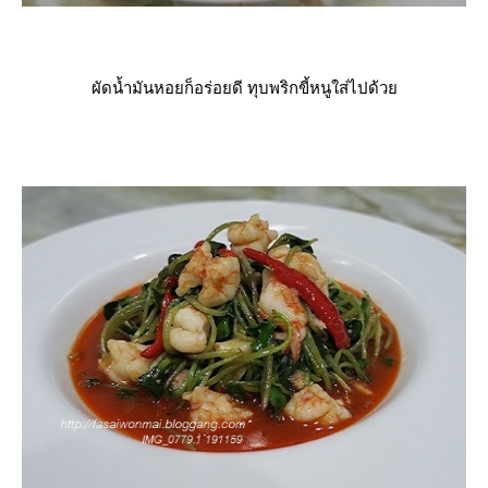
ผัดน้ำมันหอยก็อร่อยดี ทุบพริกขี้หนูใส่ไปด้ว