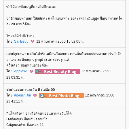
ทำได้สารพัดเมนูที่คาดไม่ถึงนะคะ
ป้าอิ๋วชอบทานสด ใส่สลัดค่ะ แต่ไม่เคยเพาะเองค่ะ เพราะมันดูยุ่ง ซื้อเขาทานครั้ง
ละ 20 บาทก็ดีค่ะ
หวตให้กำลังใจค่ะ
ดย:
Sai Eeuu
12 พฤษภาคม 2560 15:52:05 น.
เคยปลูกเล่น ๆ แต่กินได้จริงเหมือนกันเลยค่ะ ตอนนั้นต้นยอดอ่อนทานตะวันกำลัง
มาแรงเลยนึกสนุกปลูกดูบ้าง แต่ลองปลูกแค่
ครั้งเดียว ชอบทานอร่อยดีค่ะ
ดย:
AppleWi
12 พฤษภาคม 2560
23:03:31 น.
ชมต้นอ่อนทานตะวัน หิวได้อีก 55
ดย:
สองแผ่นดิน
12 พฤษภาคม 2560
23:41:11 น.
กินได้จริงค่า ยำหรือผัดต้นอ่อนทานตะวันก็ได้
เคยกินอยู่เหมือนกัน อร่อยน้า
นีปลูกเองด้วย ยิ่งอร่อย อิอิ