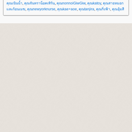
คุณเนินน้ำ
,
คุณจันทราน็อคเทิร์น
,
คุณnonnoiGiwGiw
,
คุณkatoy
,
คุณสายหมอก
ละก้อนเมฆ
,
คุณnewyorknurse
,
คุณkae+aoe
,
คุณtanjira
,
คุณกิ่งฟ้า
,
คุณอุ้มสี