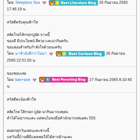
ดย:
Sleepless Sea
26 กันยายน 2565
17:46:19 น.
สวัสดีครับคุณฟ้าใส
สลัดโรลไส้กรอกปูอัด จานนี้
ของดี มีประโยชน์ สีสวย และน่ากินครับ
ขอบคุณสำหรับกำลังใจด้วยนะครับ
ดย:
มาช้ายังดีกว่าไม่มา
26 กันยายน
2565 22:51:50 น.
ของชอบเล
ดย:
kae+aoe
27 กันยายน 2565 8:10:40
น.
สวัสดีค่ะน้องฟ้าใส
สลัดโรล ใส้กรอก ปูอัด น่ากินมากเลยค่ะ
ทำได้ไม่ยากนะคะ แต่คนไม่ลงมือทำมักยากเสมอค่ะ 555
ฝนตกทุกวันเลยนะคะช่วงนี้
ต่วันนี้บ้านพี่มีแดดพอให้ได้ตากผ้านะคะ