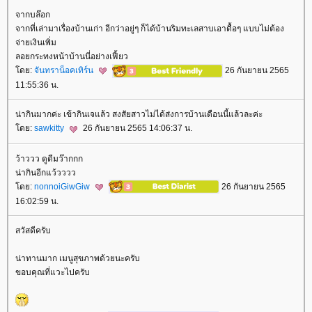
จากบล๊อก
จากที่เล่ามาเรื่องบ้านเก่า อีกว่าอยู่ๆ ก็ได้บ้านริมทะเลสาบเอาดื้อๆ แบบไม่ต้อง
จ่ายเงินเพิ่ม
ลอยกระทงหน้าบ้านนี่อย่างเฟี้ยว
ดย:
จันทราน็อคเทิร์น
26 กันยายน 2565
11:55:36 น.
น่ากินมากค่ะ เข้ากินเจแล้ว สงสัยสาวไม่ได้ส่งการบ้านเดือนนี้แล้วละค่ะ
ดย:
sawkitty
26 กันยายน 2565 14:06:37 น.
ว้าววว ดูดีมว๊ากกก
น่ากินอีกแว้วววว
ดย:
nonnoiGiwGiw
26 กันยายน 2565
16:02:59 น.
สวัสดีครับ
น่าทานมาก เมนูสุขภาพด้วยนะครับ
ขอบคุณที่แวะไปครับ