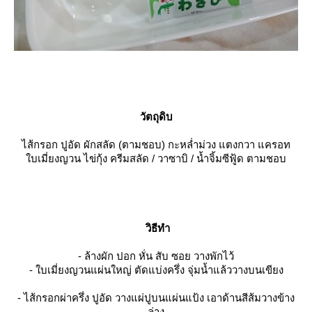
วัตถุดิบ
ไส้กรอก ปูอัด ผักสลัด (ตามชอบ) กะหล่ำม่วง แตงกวา แครอท
บเมี่ยงญวน ไข่กุ้ง ครีมสลัด / วาซาบิ / น้ำจิ้มซีฟู้ด ตามชอบ
วิธีทำ
- ล้างผัก ปอก หั่น สับ ซอย วางพักไว้
- ใบเมี่ยงญวนแผ่นใหญ่ ตัดแบ่งครึ่ง จุ่มน้ำแล้ววางบนเขียง
- ไส้กรอกผ่าครึ่ง ปูอัด วางแผ่ปูบนแผ่นแป้ง เอาด้านสีส้มวางข้าง
ล่าง