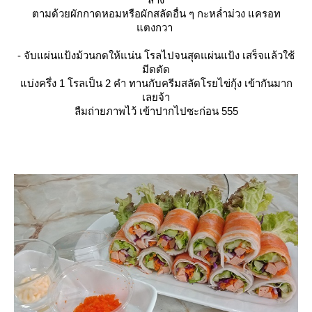
ตามด้วยผักกาดหอมหรือผักสลัดอื่น ๆ กะหล่ำม่วง แครอท
ตงกวา
- จับแผ่นแป้งม้วนกดให้แน่น โรลไปจนสุดแผ่นแป้ง เสร็จแล้วใช้
มีดตัด
บ่งครึ่ง 1 โรลเป็น 2 คำ ทานกับครีมสลัดโรยไข่กุ้ง เข้ากันมาก
เลยจ้า
ลืมถ่ายภาพไว้ เข้าปากไปซะก่อน 555