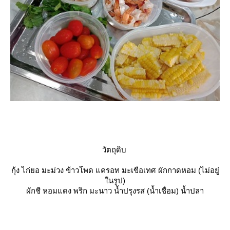
วัตถุดิบ
กุ้ง ไก่ยอ มะม่วง ข้าวโพด แครอท มะเขือเทศ ผักกาดหอม (ไม่อยู่
นรูป)
ผักชี หอมแดง พริก มะนาว น้ำปรุงรส (น้ำเชื่อม) น้ำปลา