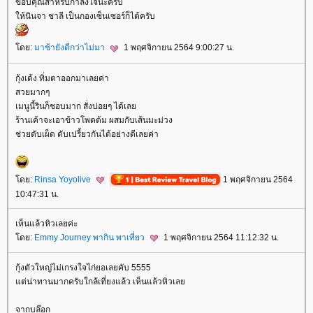
ขอบคุณสำหรับกำลังใจนะครับ
ห้นินจา ชาลี เป็นกองเซ็นเซอร์ก็ได้ครับ
ดย:
มาช้ายังดีกว่าไม่มา
1 พฤศจิกายน 2564 9:00:27 น.
กุ้งเด้ง ทิ่มตาออกมาเลยค่า
สวยมากๆ
เมนูนี้รินก็ชอบมาก สั่งบ่อยๆ ได้เล
ร้านเค้าจะเอาข้าวโพดต้ม ผสมกับเส้นมะม่วง
ช่วยดับเผ็ด ดับเปรี้ยวกันได้อย่างดีเลยค่า
ดย:
Rinsa Yoyolive
1 พฤศจิกายน 2564
10:47:31 น.
เห็นแล้วหิวเลยค่ะ
ดย:
Emmy Journey พากิน พาเที่ยว
1 พฤศจิกายน 2564 11:12:32 น.
กุ้งตัวใหญ่ไม่เกรงใจไก่ยอเลยคับ 5555
ต่น่าทานมากครับใกล้เที่ยงแล้ว เห็นแล้วหิวเล
จากบล๊อก