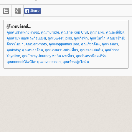
ผู้โหวตบล็อกนี้...
คุณคนผ่านทางมาเจอ
,
คุณmultiple
,
คุณThe Kop Civil
,
คุณhaiku
,
คุณตะลีกีปัส
,
คุณสายหมอกและก้อนเมฆ
,
คุณSweet_pills
,
คุณกิ่งฟ้า
,
คุณเนินน้ำ
,
คุณมาช้ายัง
ดีกว่าไม่มา
,
คุณSertPhoto
,
คุณNoppamas Bee
,
คุณเริงฤดีนะ
,
คุณหอมกร
,
คุณkatoy
,
คุณทนายอ้วน
,
คุณนายแว่นขยันเที่ยว
,
คุณสองแผ่นดิน
,
คุณRinsa
Yoyolive
,
คุณEmmy Journey พากิน พาเที่ยว
,
คุณจันทราน็อคเทิร์น
,
คุณnonnoiGiwGiw
,
คุณlovereason
,
คุณเจ้าหญิงไอดิน