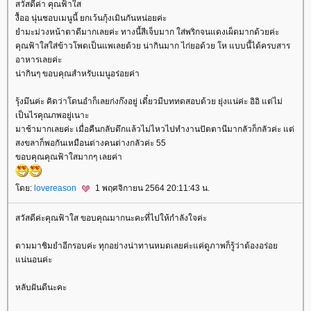
สวัสดีค่า คุณฟ้าใส
งื้ออ นุ่นชอบเมนูนี้ ยกเว้นกุ้งเมินกันหน่อยค่ะ
ำมะม่วงหน้าตาดีมากเลยค่ะ ทางนี้สีเจ็บมาก ใส่พริกจนแดงเผ็ดมากด้วยค่ะ
คุณฟ้าใสใส่ข้าวโพดเป็นแพเลยด้วย น่ากินมาก ไก่ยอด้วย โห แบบนี้ได้ครบสาร
อาหารเลยค่ะ
น่ากินๆ ขอบคุณสำหรับเมนูอร่อยค่า
รุ้งมึนค่ะ คิดว่าโดนอำก็เลยก่งก๊งอยู่ เดี๋ยวมีบททดสอบด้วย ยุ่งแน่ค่ะ อิอิ แต่ไม่
เป็นไรคุณภพอยู่เนาะ
มาช้ามากเลยค่ะ เมื่อคืนกลับดึกแล้วไม่ไหวไปทำงานปัตตานีมากลัวก็กลัวค่ะ แต่
สงขลาก็พอกันเหมือนต่างคนต่างกลัวค่ะ 55
ขอบคุณคุณฟ้าใสมากๆ เลยค่า
ดย:
lovereason
1 พฤศจิกายน 2564 20:11:43 น.
สวัสดีค่ะคุณฟ้าใส ขอบคุณมากนะคะที่ไปให้กำลังใจค่ะ
ตามมาชิมยำอีกรอบค่ะ ทุกอย่างน่าทานหมดเลยค่ะแค่ดูภาพก็รู้ว่าต้องอร่อ
น่นอนค่ะ
หลับฝันดีนะคะ