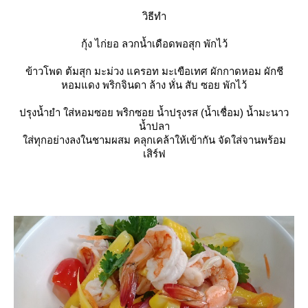
วิธีทำ
กุ้ง ไก่ยอ ลวกน้ำเดือดพอสุก พักไว้
ข้าวโพด ต้มสุก มะม่วง แครอท มะเขือเทศ ผักกาดหอม ผักชี
หอมแดง พริกจินดา ล้าง หั่น สับ ซอย พักไว้
ปรุงน้ำยำ ใส่หอมซอย พริกซอย น้ำปรุงรส (น้ำเชื่อม) น้ำมะนาว
น้ำปลา
ส่ทุกอย่างลงในชามผสม คลุกเคล้าให้เข้ากัน จัดใส่จานพร้อม
เสิร์ฟ