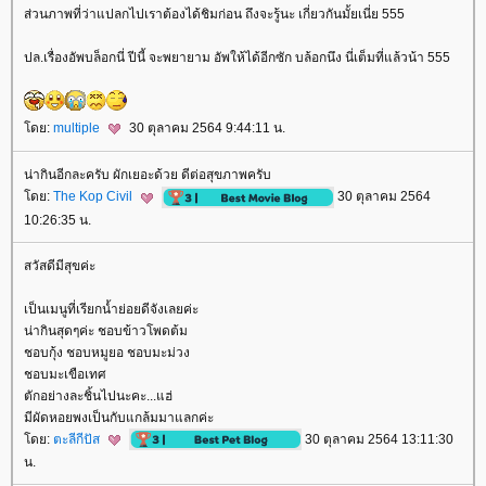
ส่วนภาพที่ว่าแปลกไปเราต้องได้ชิมก่อน ถึงจะรู้นะ เกี่ยวกันมั้ยเนี่ย 555
ปล.เรื่องอัพบล็อกนี่ ปีนี้ จะพยายาม อัพให้ได้อีกซัก บล้อกนึง นี่เต็มที่แล้วน้า 555
ดย:
multiple
30 ตุลาคม 2564 9:44:11 น.
น่ากินอีกละครับ ผักเยอะด้วย ดีต่อสุขภาพครับ
ดย:
The Kop Civil
30 ตุลาคม 2564
10:26:35 น.
สวัสดีมีสุขค่ะ
เป็นเมนูที่เรียกน้ำย่อยดีจังเลยค่ะ
น่ากินสุดๆค่ะ ชอบข้าวโพดต้ม
ชอบกุ้ง ชอบหมูยอ ชอบมะม่วง
ชอบมะเขือเทศ
ตักอย่างละชิ้นไปนะคะ...แฮ่
มีผัดหอยพงเป็นกับแกล้มมาแลกค่ะ
ดย:
ตะลีกีปัส
30 ตุลาคม 2564 13:11:30
น.