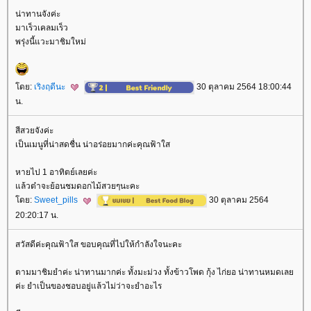
น่าทานจังค่ะ
มาเร็วเคลมเร็ว
พรุ่งนี้แวะมาชิมใหม่
ดย:
เริงฤดีนะ
30 ตุลาคม 2564 18:00:44
น.
สีสวยจังค่ะ
เป็นเมนูที่น่าสดชื่น น่าอร่อยมากค่ะคุณฟ้าใส
หายไป 1 อาทิตย์เลยค่ะ
ล้วต๋าจะย้อนชมดอกไม้สวยๆนะคะ
ดย:
Sweet_pills
30 ตุลาคม 2564
20:20:17 น.
สวัสดีค่ะคุณฟ้าใส ขอบคุณที่ไปให้กำลังใจนะคะ
ตามมาชิมยำค่ะ น่าทานมากค่ะ ทั้งมะม่วง ทั้งข้าวโพด กุ้ง ไก่ยอ น่าทานหมดเล
ค่ะ ยำเป็นของชอบอยู่แล้วไม่ว่าจะยำอะไร