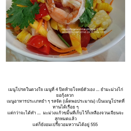
เมนูโปรดในดวงใจ เมนูที่ 4 ปิดท้ายโจทย์ตัวเอง ... ยำมะม่วงไก่
อกุ้งลวก
เมนูอาหารประเภทยำ ๆ รสจัด (เผ็ดพอประมาณ) เป็นเมนูโปรดที่
ทานได้เรื่อย ๆ
ต่กว่าจะได้ทำ ... มะม่วงแก้วขมิ้นที่เก็บไว้ก็เหลืองจวนเจียนจะ
สุกหมดแล้ว
ต่ก็ยังอมเปรี้ยวอมหวานได้อยู่ 555