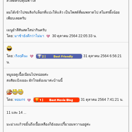
สวัสดีครับคุณฟ้าใส
ผมได้เข้าไปชมลิงก์บล็อกที่แปะให้แล้ว เป็นโพสต์ที่ผมพลาดไป สโมสรผึ้งน้อ
เพียบเลยครับ
เมนูยำสีสันสดใสน่ากินครับ
ดย:
มาช้ายังดีกว่าไม่มา
30 ตุลาคม 2564 22:05:33 น.
ดย:
เริงฤดีนะ
31 ตุลาคม 2564 6:56:21
น.
หมูยอดูเนื้อเนียนไปหน่อยค่ะ
สงสัยแป้งเยอะ ผักโรยต้องมาค่ะบ้านนี้
ดย:
หอมกร
31 ตุลาคม 2564 7:41:21 น.
11 และ 14 ...
มะม่วงแก้วขมิ้นถึงเนื้อเหลืองก็ยังอมเปรี้ยวอมหวานอยู่ค่ะ