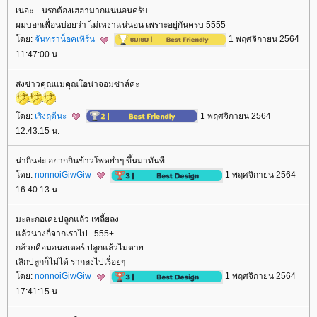
เนอะ....นรกต้องเฮฮามากแน่นอนครับ
ผมบอกเพื่อนบ่อยว่า ไม่เหงาแน่นอน เพราะอยู่กันครบ 5555
ดย:
จันทราน็อคเทิร์น
1 พฤศจิกายน 2564
11:47:00 น.
ส่งข่าวคุณแม่คุณโอน่าจอมซ่าส์ค่ะ
ดย:
เริงฤดีนะ
1 พฤศจิกายน 2564
12:43:15 น.
น่ากินอ่ะ อยากกินข้าวโพดยำๆ ขึ้นมาทันที
ดย:
nonnoiGiwGiw
1 พฤศจิกายน 2564
16:40:13 น.
มะละกอเคยปลูกแล้ว เพลี้ยลง
ล้วนางก็จากเราไป.. 555+
กล้วยคือมอนสเตอร์ ปลูกแล้วไม่ตา
เลิกปลูกก็ไม่ได้ รากลงไปเรื่อยๆ
ดย:
nonnoiGiwGiw
1 พฤศจิกายน 2564
17:41:15 น.