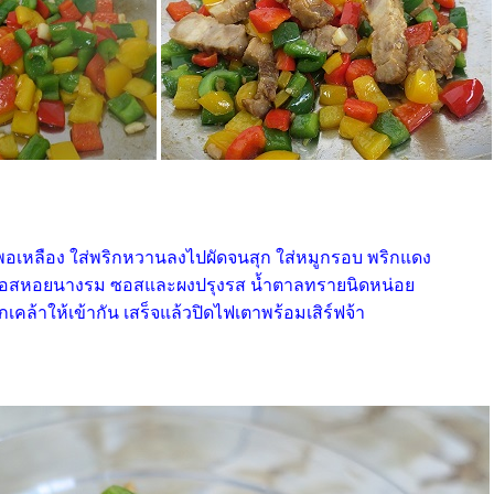
พอเหลือง ใส่พริกหวานลงไปผัดจนสุก ใส่หมูกรอบ พริกแดง
ซอสหอยนางรม ซอสและผงปรุงรส น้ำตาลทรายนิดหน่อ
กเคล้าให้เข้ากัน เสร็จแล้วปิดไฟเตาพร้อมเสิร์ฟจ้า