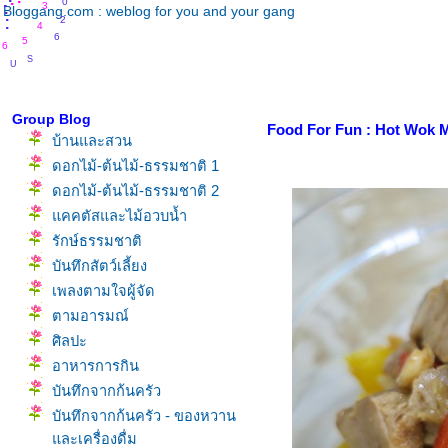
.
.
.
3
.
2
Bloggang.com : weblog for you and your gang
.
.
6
4
5
6
S
U
N
Group Blog
Food For Fun : Hot Wok M
บ้านและสวน
ดอกไม้-ต้นไม้-ธรรมชาติ 1
ดอกไม้-ต้นไม้-ธรรมชาติ 2
คคตัสและไม้อวบน้ำ
รักษ์ธรรมชาติ
บันทึกสัตว์เลี้ยง
เพลงตามใจผู้จัด
ตามอารมณ์
ศิลปะ
อาหารการกิน
บันทึกจากก้นครัว
บันทึกจากก้นครัว - ของหวาน
ละเครื่องดื่ม