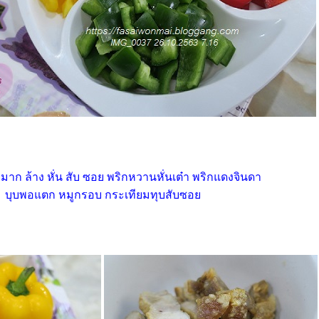
ม่มาก ล้าง หั่น สับ ซอย พริกหวานหั่นเต๋า พริกแดงจินดา
บุบพอแตก หมูกรอบ กระเทียมทุบสับซอ