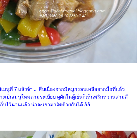
ูที่ 7 แล้วจ้า ... สืบเนื่องจากมีหมูกรอบเหลือจากมื้อที่แล้ว
งเป็นเมนูใหม่ตามระเบียบ ดูผักในตู้เย็นก็เห็นพริกหวานสามสี
เก็บไว้นานแล้ว น่าจะเอามาผัดด้วยกันได้ อิอิ