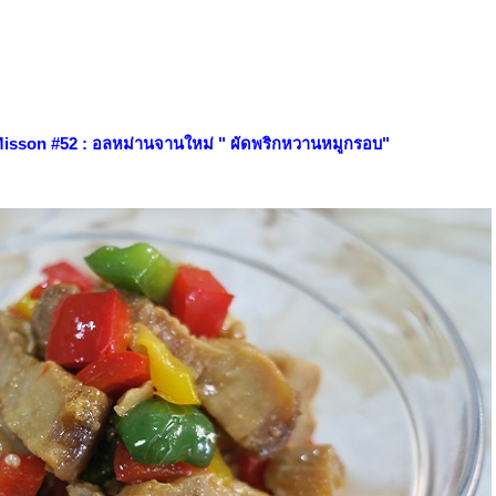
isson #52 : อลหม่านจานใหม่ " ผัดพริกหวานหมูกรอบ"