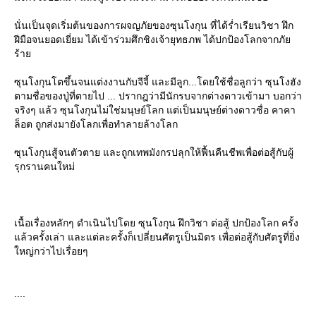
นั่นเป็นจุดเริ่มต้นของการผจญภัยของซุนโงกุน ที่ได้ร่ำเรียนวิชา ฝึก
ฝีมือจนยอดเยี่ยม ได้เข้าร่วมศึกชิงเจ้ายุทธภพ ได้ปกป้องโลกจากภั
ร้า
ซุนโงกุนโตขึ้นจนแต่งงานกับจีจี้ และมีลูก...โดยใช้ชื่อลูกว่า ซุนโงฮัง
ตามชื่อของปู่ที่ตายไป ... ปรากฎว่ามีนักรบจากต่างดาวเข้ามา บอกว่า
จริงๆ แล้ว ซุนโงกุนไม่ใช่มนุษย์โลก แต่เป็นมนุษย์ต่างดาวชื่อ คาคา
ล็อต ถูกส่งมายังโลกเพื่อทำลายล้างโลก
ซุนโงกุนสู้จนตัวตาย และถูกเทพมังกรปลุกให้ฟื้นคืนชีพเพื่อต่อสู้กับผู้
รุกรานคนใหม่
เนื้อเรื่องหลักๆ ดำเนินไปโดย ซุนโงกุน ฝึกวิชา ต่อสู้ ปกป้องโลก ครั้ง
ล้วครั้งเล่า และแต่ละครั้งก็เปลี่ยนศัตรูเป็นมิตร เพื่อต่อสู้กับศัตรูที่ยิ่ง
หญ่กว่าไปเรื่อยๆ
....