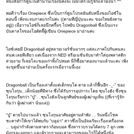
หนังสือการ์ตูนในตำนานเรื่องนี้คงจะไม่มีใครไม่รู้จักแล้วมั้งน้า ^^
พอดีว่าเรื่อง Onepiece ซึ่งเป็นการ์ตูนโปรดอันดับหนึ่งของไอซ์ใน
ตอนนี้ เพิ่งจะจบภาคแรกไปค่ะ ((ตามที่ญี่ปุ่นนะคะ ของไทยยังตาม
อยู่)) เมื่อวานไอซ์ก็เลยนึกครึ้มๆ ไปหยิบ Dragonball ซึ่งเป็นแรง
บันดาลใจของโอดัตจี้ผู้เขียน Onepiece มาอ่านค่ะ
ไอซ์เคยมี Dragonball อยู่หลายเวอร์ชั่นมากๆ แต่ละภาคไปกันคนละ
สนพ.เลยทีเดียว แต่เนื่องจาก NED หรือเนชั่นจับมาทำใส่ถุงพลาสติก
สวยงาม ก็เลยโละของเก่าทิ้งไปหมด นี่ก็ซื้อมาดองนานแล้วนะคะ เพิ่ง
จะขุดขึ้นมาอ่านเป็นครั้งแรกเมื่อวานนี้เอง
Dragonball เป็นเรื่องเล่าตั้งแต่เด็กจนโต ตาย แล้วก็ฟื้นอีก -_-" ของ
ซุนโงกุน...เด็กน้อยที่มีหาง ซึ่งได้รับการอุปการะโดย ซุนโงฮัง ซึ่งซุน
งกุนเรียกว่า "ปู่" ...ซุนโงฮังเป็นลูกศิษย์ของผู้เฒ่ามูเท็น ((ที่เรารู้จัก
กันว่า ผู้เฒ่าเต่า นั่นแล))
"ปู่" ตายไปนานแล้ว ซุนโงกุนอาศัยอยู่ตามลำพัง ... วันหนึ่งโชค
ชะตาทำให้เขาได้พบกับ "บลูม่า" สาวซึ่งเป็นอัจฉริยะเรื่องเครื่องกล
... บลูม่ากำลังตามหาดราก้อนบอล ซึ่งหารวบรวมได้ครบ 7 ลูก เทพ
มังกรจะออกมา และผู้รวบรวมจะสามารถขออะไรก็ได้หนึ่งข้อ