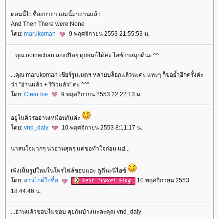
ตอนนี้ไปซื้ออกาธา เล่มนี้มาอ่านแล้ว
And Then There were None
ดย:
marukoman
9 พฤศจิกายน 2553 21:55:53 น.
...คุณ noinachan ลองเปิดๆ ดูก่อนก็ได้ค่ะ ไอซ์ว่าสนุกดีนะ ^^
...คุณ marukoman เชียร์รูมเมตฯ หลายบล็อกแล้วนะคะ แหะๆ ก็ขอย้ำอีกครั้งค่ะ
ว่า "อ่านแล้ว + รีวิวแล้ว" ค่ะ ^^"
ดย:
Clear Ice
9 พฤศจิกายน 2553 22:22:13 น.
อยู่ในคิวรออ่านเหมือนกันค่ะ
ดย:
vnd_daly
10 พฤศจิกายน 2553 8:11:17 น.
่น่าสนใจมากๆ น่าอ่านสุดๆ แต่ขอทำใจก่อน แฮ่...
เพิ่งเห็นรูปใหม่ในโพรไฟล์ชอบแฮะ ดูดีนะนี่ไอซ์
ดย:
สาวไกด์ใจซื่อ
10 พฤศจิกายน 2553
18:44:46 น.
...อ่านแล้วชอบไม่ชอบ คุยกันบ้างนะคะคุณ vnd_daly