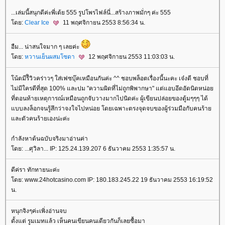
...เล่มนี้สนุกดีค่ะพี่เต้ย 555 รูปโพรไฟล์นี่...สร้างภาพมั่กๆ ค่ะ 555
ดย:
Clear Ice
11 พฤศจิกายน 2553 8:56:34 น.
อืม... น่าสนใจมาก ๆ เลยค่ะ
ดย:
หวานเย็นผสมโซดา
12 พฤศจิกายน 2553 11:03:03 น.
น้ตมีรีิวิวคร่าวๆ ใส่เฟซบุ๊คเหมือนกันค่ะ ^^ ชอบพล็อตเรื่องนี้นะคะ เจ๋งดี ชอบที่
ไม่มีใครดีที่สุด 100% และปม "ความผิดที่ไม่ถูกพิพากษา" แต่แอบอึดอัดนิดหน่อ
ที่ตอนท้ายเหตุการณ์เหมือนถูกจับวางมากไปนิดค่ะ ผู้เขียนปล่อยของตู้มๆๆๆ ได้
บบลงล็อกจนรู้สึกว่าจงใจไปหน่อย โดยเฉพาะตรงจุดจบของผู้ร่วมมือกับคนร้า
ละตัวคนร้ายเองน่ะค่ะ
กำลังหาต้นฉบับจริงมาอ่านค่า
ดย: ...ศุวิลา... IP: 125.24.139.207 6 ธันวาคม 2553 1:35:57 น.
ดีค่รา ทักทายนะค่ะ
ดย: www.24hotcasino.com IP: 180.183.245.22 19 ธันวาคม 2553 16:19:52
น.
หนุกจิงๆค่ะเพิ่งอ่านจบ
ตั้งแต่ รูมเมทแล้ว เห็นคนเขียนคนเดียวกันก็เลยซื้อมา