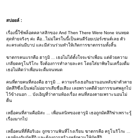
สปอยล์ :
เรื่องนี้ใช้พล็อตคลาสสิกของ And Then There Were None จนหยด
สุดท้ายจริงๆ ค่ะ คือ...ไม่ม่ใครในนี้เป็นคนดีร้อยเปอร์เซนต์เลย ตัว
ละครเด่นมีบาป และมีส่วนร่วมทำให้เกิดการฆาตกรรมทั้งสิ้น
ฆาตกรคนแรกคือ ฮารูมิ ... เธอไม่ได้ตั้งใจจะฆ่าเพื่อน แต่ด้วยความ
เกลียดครูโนริโกะ จึงต้องการทำลายละคร โดยใส่ยาพิษในเครื่องดื่ม
เธอไม่คิดว่าเพื่อนจะดื่มจนหมด
คนที่ตายคนที่สองคือ ฮารูมิ ... ความจริงเธอกินยานอนหลับฆ่าตัวตา
มัตสึกิซึ่งเป็นพ่อไม่อยากเสียชื่อเสียง เลยพรางคดีด้วยการขนศพลูกไป
ไว้ข้างนอก ... บังเอิญที่ว่าตามท้องเรื่อง คนที่สองตายเพราะนอนไม่
ตื่น
เหยื่อคนที่สามคือมิสะ ... เพื่อนสนิทของฮารูมิ เธอถูกมัตสึกิฆ่าเพราะรู้
เรื่องมากไป
เหยื่อคนที่สี่คือริเอะ ถูกขวานฟันที่โรงเรียน ฆาตกรคือ ครูโนริโกะ ...
เธอท้องกับมัตสึกิ และต้องการสร้างหลักฐานให้มัตสึกิ