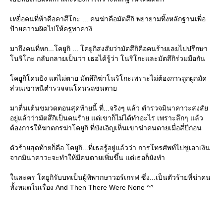
เหยื่อคนที่ห้าคือคาสึโกะ ... คนฆ่าคือมัตสึกิ พยายามทิ้งหลักฐานเพื่อ
ป้ายความผิดไปให้ครูทาคางิ
มาถึงคนที่หก...โคยูกิ ... โคยูกิสงสัยว่ามัตสึกิคือคนร้ายเลยไปปรึกษา
นริโกะ กลับกลายเป็นว่า เธอได้รู้ว่า โนริโกะและมัตสึกิร่วมมือกัน
คยูกิโดนยิง แต่ไม่ตาย มัตสึกิฆ่าโนริโกะเพราะไม่ต้องการถูกผูกมัด
ส่วนเขาหนีตำรวจจนโดนรถชนตา
มาตื่นเต้นขมวดตอนสุดท้ายนี้ ที่...จริงๆ แล้ว ตำรวจมินาคาวะสงสั
อยู่แล้วว่ามัตสึกิเป็นคนร้าย แต่เขาก็ไม่ได้ทำอะไร เพราะลึกๆ แล้ว
ต้องการให้ฆาตกรฆ่าโคยูกิ ที่บังเอิญเห็นเขาฆ่าคนตายเมื่อสี่ปีก่อน
ตัวร้ายสุดท้ายก็คือ โคยูกิ...ที่เธอรู้อยู่แล้วว่า การโทรศัพท์ไปขู่เอาเงิน
จากมินาคาวะจะทำให้มีคนตายเพิ่มขึ้น แต่เธอก็ยังทำ
นละคร โคยูกิรับบทเป็นผู้พิพากษาวอร์เกรฟ ซึ่ง...เป็นตัวร้ายที่ฆ่าคน
ทั้งหมดในเรื่อง And Then There Were None ^^