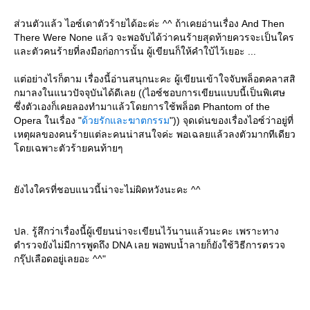
ส่วนตัวแล้ว ไอซ์เดาตัวร้ายได้อะค่ะ ^^ ถ้าเคยอ่านเรื่อง And Then
There Were None แล้ว จะพอจับได้ว่าคนร้ายสุดท้ายควรจะเป็นใคร
ละตัวคนร้ายที่ลงมือก่อการนั้น ผู้เขียนก็ให้คำใบ้ไว้เยอะ ...
ต่อย่างไรก็ตาม เรื่องนี้อ่านสนุกนะคะ ผู้เขียนเข้าใจจับพล็อตคลาสสิ
กมาลงในแนวปัจจุบันได้ดีเลย ((ไอซ์ชอบการเขียนแบบนี้เป็นพิเศษ
ซึ่งตัวเองก็เคยลองทำมาแล้วโดยการใช้พล็อต Phantom of the
Opera ในเรื่อง "
ด้วยรักและฆาตกรรม
")) จุดเด่นของเรื่องไอซ์ว่าอยู่ที่
เหตุผลของคนร้ายแต่ละคนน่าสนใจค่ะ พอเฉลยแล้วลงตัวมากทีเดียว
ดยเฉพาะตัวร้ายคนท้ายๆ
ังไงใครที่ชอบแนวนี้น่าจะไม่ผิดหวังนะคะ ^^
ปล. รู้สึกว่าเรื่องนี้ผู้เขียนน่าจะเขียนไว้นานแล้วนะคะ เพราะทาง
ตำรวจยังไม่มีการพูดถึง DNA เลย พอพบน้ำลายก็ยังใช้วิธีการตรวจ
กรุ๊ปเลือดอยู่เลยอะ ^^"