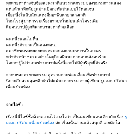
ทุกสายตาต่างจับจ้องละครเวทีแนวฆาตกรรมของชมรมการแสดง
ต่แล้วเวทีกลับรูดม่านปิดกะทันหันแบบไร้ตอนจบ
เมื่อหนึ่งในสิบนักแสดงดื่มยาพิษตายกลางเวที
หมโรงสู่ฆาตกรรมเรื่องยาวบทใหม่บนเค้าโครงเดิม
สิบคนบาปผู้ถูกพิพากษาชะตาด้วยเลือด
คนหนึ่งนอนไม่ตื่น...
คนหนึ่งตัวขาดเป็นสองท่อน...
สมาชิกชมรมทยอยพบจุดจบสยองตามบทบาทในละคร
ทว่าหัวหน้าชมรมอย่างโคยูกิขอฝืนชะตาตลบหลังคนร้า
ดยหารู้ไม่ว่าเกมชำระบาปครั้งนี้อาจไม่มีผู้บริสุทธิ์ตัวจริง...
จากบทละครฆาตกรรม สู่ความตายซ่อนเงื่อนเพื่อชำระบาป
นิยายสืบสวนสุดพลิกผันไม่แพ้ชะตากรรม จากผู้เขียน รูมเมต ปริศนา
เพื่อนร่วมห้อง
จากไอซ์ :
เรื่องนี้นี่ไอซ์ซื้อด้วยความไว้วางใจว่า เป็นคนเขียนคนเดียวกับเรื่อง
รู
มเมต ปริศนาเพื่อนร่วมห้อง
ค่ะ เรื่องนั้นอ่านแล้วสนุกดี เลยติดใจ