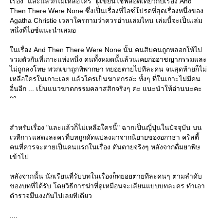
เรื่อง "และแล้วก็ไม่เหลือใคร" ผู้เขียนใช้พล็อตเดียวกับเรื่อง And
Then There Were None ซึ่งเป็นเรื่องที่ไอซ์โปรดที่สุดเรื่องหนึ่งของ
Agatha Christie เวลาใครถามว่าควรอ่านเล่มไหน เล่มนี้จะเป็นเล่ม
หนึ่งที่ไอซ์แนะนำเสมอ
นเรื่อง And Then There Were None นั้น คนสิบคนถูกหลอกให้ไป
รวมตัวกันที่เกาะแห่งหนึ่ง คนทั้งหมดนั้นล้วนเคยก่ออาชญากรรมและ
ไม่ถูกลงโทษ พวกเขาถูกพิพากษา ทยอยตายไปทีละคน จนสุดท้ายก็ไม่
เหลือใครในเกาะเลย แล้วใครเป็นฆาตกรล่ะ ทั้งๆ ที่ในเกาะไม่มีคน
อื่นอีก ... เป็นแนวฆาตกรรมคลาสสิกจริงๆ ค่ะ แนะนำให้อ่านนะคะ
^^
สำหรับเรื่อง "และแล้วก็ไม่เหลือใครนี้" ฉากเป็นญี่ปุ่นในปัจจุบัน บน
เวทีการแสดงละครที่บทถูกดัดแปลงมาจากนิยายของอกาธา คริสตี้
คนที่ควรจะตายเป็นคนแรกในเรื่อง ดันตายจริงๆ หลังจากดื่มยาพิษ
เข้าไป
หลังจากนั้น นักเรียนที่รับบทในเรื่องก็ทยอยตายทีละคนๆ ตามลำดับ
ของบทที่ได้รับ โดยวิธีการฆ่าที่ดูเหมือนจะเลียนแบบบทละคร ทำเอา
ตำรวจมึนงงกันไปเลยทีเดียว
....