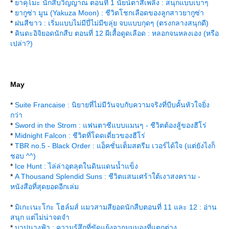
*
าคุโมะ นักสืบวิญญาณ ตอนที่ 1 นัยน์ตาสีเพลิง : สนุกแบบเบาๆ
*
ากูซ่า มูน (Yakuza Moon) : ชีวิตโชกเลือดของลูกสาวยากูซ่า
*
ฝนสีขาว : เริ่มแบบไม่มีปี่ไม่มีขลุ่ย จบแบบกุดๆ (ตรงกลางสนุกดี)
*
คินดะอิจิยอดนักสืบ ตอนที่ 12 ผีเสื้อดูดเลือด : หลอกจนหลงเอง (หรือ
เปล่า?)
May
*
Suite Francaise : นิยายที่ไม่มีวันจบกับความจริงที่บีบคั้นหัวใจยิ่ง
กว่า
*
Sword in the Strom : แฟนตาซีแบบแมนๆ - ชีวิตต้องสู้ของฮีโร่
*
Midnight Falcon : ชีวิตที่โดดเดี่ยวของฮีโร่
*
TBR no.5 - Black Order : แอ็คชั่นเต็มสตรีม เวอร์ได้ใจ (แต่ยังไงก็
ชอบ ^^)
*
Ice Hunt : ไล่ล่าอุตลุตในดินแดนน้ำแข็ง
*
A Thousand Splendid Suns : ชีวิตแสนเศร้าใต้เงาสงคราม -
หนังสือที่สุดยอดอีกเล่ม
*
มิเกะเนะโกะ โฮล์มส์ แมวสามสียอดนักสืบตอนที่ 11 และ 12 : อ่าน
สนุก แต่ไม่น่าจดจำ
*
บาปนางฟ้า : ความรู้สึกที่ขัดแย้งจากมุมมองที่แตกต่าง