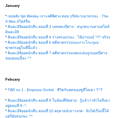
January
*
เหง่ยคัง ชุด Wesley เจาะคดีพิศวง ตอน ปริศนาแมวมรณะ : The
X-files สไตล์จีน
*
คินดะอิจิยอดนักสืบ ตอนที่ 3 บทเพลงปีศาจ : สนุกสนานตามสไตล์
คินดะอิจิ
*
คินดะอิจิยอดนักสืบ ตอนที่ 4 ร่างทรงมรณะ : ได้อารมณ์ "!?" จริงๆ
*
คินดะอิจิยอดนักสืบ ตอนที่ 5 คดีฆาตกรรมบนเกาะโกะกุมน :
ฆาตกรอยู่ในที่นี้แล้ว...
*
คินดะอิจิยอดนักสืบ ตอนที่ 7 คดีฆาตกรรมเพลงเล่นลูกบอลปีศาจ :
ชอบตอนนี้ล่ะ ^^
Febuary
*
TBR no.1 - Empress Orchid : ชีวิตรันทดของซูสีไทเฮา T^T
*
คินดะอิจิยอดนักสืบ ตอนที่ 9 ในห้องที่ปิดตาย : รู้แล้วว่าทำไมถึงมา
อยู่ตอนที่ 9 -"-
*
คินดะอิจิยอดนักสืบ ตอนที่ 10 คฤหาสน์เขาวงกต : จับไต๋เรื่องนี้ได้
ต่ก็ยังสนุกนะ ^^