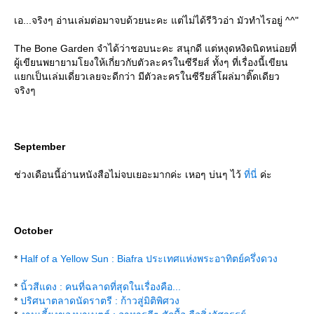
เอ...จริงๆ อ่านเล่มต่อมาจบด้วยนะคะ แต่ไม่ได้รีวิวอ่า มัวทำไรอยู่ ^^"
The Bone Garden จำได้ว่าชอบนะคะ สนุกดี แต่หงุดหงิดนิดหน่อยที่
ผู้เขียนพยายามโยงให้เกี่ยวกับตัวละครในซีรียส์ ทั้งๆ ที่เรื่องนี้เขียน
กเป็นเล่มเดี่ยวเลยจะดีกว่า มีตัวละครในซีรียส์โผล่มาติ๊ดเดียว
จริงๆ
September
ช่วงเดือนนี้อ่านหนังสือไม่จบเยอะมากค่ะ เหอๆ บ่นๆ ไว้
ที่นี่
ค่ะ
October
*
Half of a Yellow Sun : Biafra ประเทศแห่งพระอาทิตย์ครึ่งดวง
*
นิ้วสีแดง : คนที่ฉลาดที่สุดในเรื่องคือ...
*
ปริศนาตลาดนัดราตรี : ก้าวสู่มิติพิศวง