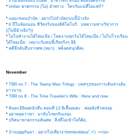
*
งานเลี้ยงของบาเบตต์ : อาหารดีๆ สักมื้อ คือสิ่งอัศจรรย์
*
Unfair ฆาตกรรม (ไม่) อำพราง : ใครกันแน่ที่ไม่แฟร์?
*
อมะซอนบำบัด : อยากไปบำบัดแบบนี้บ้างจัง
*
6 ปีในห้องนอน ชีวิตจริงของฮิคิโคโมริ : บทความทางวิชาการ
((ไม่มีอ้างอิง?))
*
ไม่ไปทำงานได้ไหมเนี่ย / โดดงานทุกวันได้ไหมเนี่ย / ไม่ไปโรงเรียน
ได้ไหมเนี่ย : เหมาะกับคนขี้เกียจริงๆ อิอิ
*
คดีลึกลับสืบจากศพ (หมา) : พล็อตสนุกดีค่ะ
November
*
TBR no.7 - The Tawny Man Trilogy : บทสรุปของการเดินทางอัน
าวนาน
*
TBR no.8 - The Time Traveler's Wife : Here and now
*
คินดะอิจิยอดนักสืบ ตอนที่ 13 ผีเสื้ออมตะ : ค่อยยังชั่วหน่อ
*
อย่าหลุดว่าฆ่า : มาจับโกหกกันเถอะ
*
ปริศนาฆาตกรรมหั่นศพ : สิ่งที่ไม่เข้าใจก็คือ...
*
บ้านอยู่ยูกันดา : อยากไปเที่ยวง่าhtmlentities(' >')_<</a>