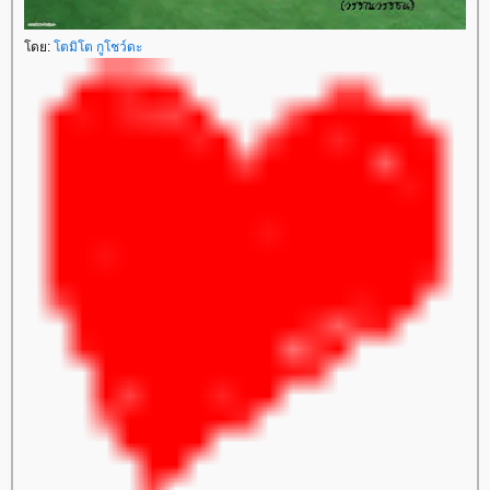
ดย:
ตมิโต กูโชว์ดะ