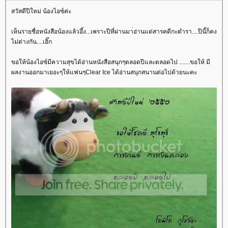
สวัสดีปีใหม่ น้องไอซ์ค่ะ
เห็นรายชื่อหนังสือน้องแล้วอึ้ง...เพราะปีที่ผ่านมา่อ่านแต่สารคดีกะตำรา....ปีนี้ก็คง
ไม่ต่างกัน....เอิ๊ก
ขอให้น้องไอซ์มีความสุขได้อ่านหนังสือสนุกๆตลอดปีและตลอดไป .......ขอให้ มี
ผลงานออกมาเยอะๆให้แฟนๆClear Ice ได้อ่านสนุกสนานต่อไปด้วยนะคะ