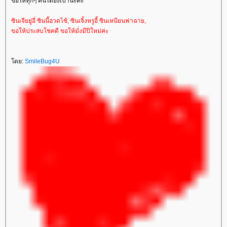
ขอให้ทุกๆ คนได้อั่งเปานะค่ะ
ซินเจียยู่อี่ ซินนี้ฮวดไช้, ซินเจิ้งหรูอี้ ซินเหนียนฟาฉาย,
ขอให้ประสบโชคดี ขอให้มั่งมีปีใหม่ค่ะ
ดย:
SmileBug4U