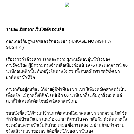
รายละเอียดจากเว็บไซต์ของบลิส
ดอกเตอร์กับรูทแลพสูตรรักของเขา (HAKASE NO AISHITA
SUSHIKI)
เรื่องราวว่าด้วยความรักและความผูกพันอันอบอุ่นหัวใจของ
ดร.อัจฉริยะ ผู้มีความทรงจำเหลือเพียงก่อนปี 1975 และเหตุการณ์ 80
นาทีก่อนหน้านั้น กับหญิงในดวงใจ รวมทั้งกับคณิตศาสตร์ซึ่งเขา
ผูกพันมาชั่วชีวิต
ดร.อาศัยอยู่กับพี่สะใภ้ม่ายผู้มีท่าทีเฉยชา เขามีเพียงคณิตศาสตร์เป็น
เพื่อนใจ แม้ทุกครั้งที่คิดโจทย์ อีก 80 นาทีเขาก็จะลืมทุกสิ่งหมด แต่
เขาก็ไม่เคยเลิกคิดโจทย์คณิตศาสตร์เล
วันหนึ่งพี่สะใภ้จ้างแม่บ้านลูกติดคนหนึ่งมาดูแลเขา จากความใกล้ชิด
ทำให้แม่บ้านรักเขา แต่เมื่อ 80 นาทีผ่านไป ดร.กลับลืม ดังนั้นทุกครั้ง
จะเหมือนความรักเริ่มต้นใหม่เสมอ ซึ่งภายหลังแม่บ้านก็พบว่าความ
จริงแล้วรักแรกของดร.ก็คือพี่สะใภ้ของเขานั่นเอง