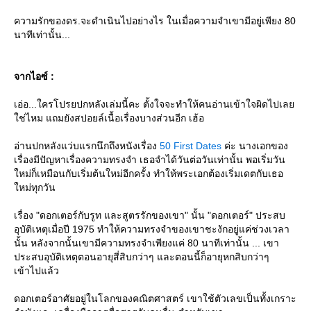
ความรักของดร.จะดำเนินไปอย่างไร ในเมื่อความจำเขามีอยู่เพียง 80
นาทีเท่านั้น...
จากไอซ์ :
เอ่อ...ใครโปรยปกหลังเล่มนี้คะ ตั้งใจจะทำให้คนอ่านเข้าใจผิดไปเล
ช่ไหม แถมยังสปอยล์เนื้อเรื่องบางส่วนอีก เฮ้อ
อ่านปกหลังแว่บแรกนึกถึงหนังเรื่อง
50 First Dates
ค่ะ นางเอกของ
เรื่องมีปัญหาเรื่องความทรงจำ เธอจำได้วันต่อวันเท่านั้น พอเริ่มวัน
หม่ก็เหมือนกับเริ่มต้นใหม่อีกครั้ง ทำให้พระเอกต้องเริ่มเดตกับเธอ
หม่ทุกวัน
เรื่อง "ดอกเตอร์กับรูท และสูตรรักของเขา" นั้น "ดอกเตอร์" ประสบ
อุบัติเหตุเมื่อปี 1975 ทำให้ความทรงจำของเขาชะงักอยู่แค่ช่วงเวลา
นั้น หลังจากนั้นเขามีความทรงจำเพียงแค่ 80 นาทีเท่านั้น ... เขา
ประสบอุบัติเหตุตอนอายุสี่สิบกว่าๆ และตอนนี้ก็อายุหกสิบกว่าๆ
เข้าไปแล้ว
ดอกเตอร์อาศัยอยู่ในโลกของคณิตศาสตร์ เขาใช้ตัวเลขเป็นทั้งเกราะ