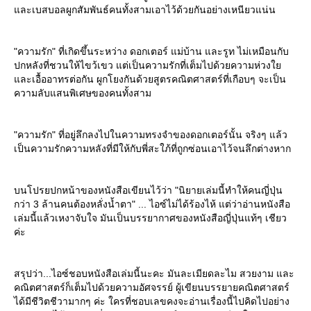
ละเบสบอลผูกสัมพันธ์คนทั้งสามเอาไว้ด้วยกันอย่างเหนียวแน่น
"ความรัก" ที่เกิดขึ้นระหว่าง ดอกเตอร์ แม่บ้าน และรูท ไม่เหมือนกับ
ปกหลังที่ชวนให้ไขว้เขว แต่เป็นความรักที่เต็มไปด้วยความห่วง
ละเอื้ออาทรต่อกัน ผูกโยงกันด้วยสูตรคณิตศาสตร์ที่เกือบๆ จะเป็น
ความลับแสนพิเศษของคนทั้งสาม
"ความรัก" ที่อยู่ลึกลงไปในความทรงจำของดอกเตอร์นั้น จริงๆ แล้ว
เป็นความรักความหลังที่มีให้กับพี่สะใภ้ที่ถูกซ่อนเอาไว้จนลึกต่างหาก
บนโปรยปกหน้าของหนังสือเขียนไว้ว่า "นิยายเล่มนี้ทำให้คนญี่ปุ่น
กว่า 3 ล้านคนต้องหลั่งน้ำตา" ... ไอซ์ไม่ได้ร้องไห้ แต่ว่าอ่านหนังสือ
เล่มนี้แล้วเหงาจับใจ มันเป็นบรรยากาศของหนังสือญี่ปุ่นแท้ๆ เชียว
ค่ะ
สรุปว่า...ไอซ์ชอบหนังสือเล่มนี้นะคะ มันละเมียดละไม สวยงาม และ
คณิตศาสตร์ก็เต็มไปด้วยความอัศจรรย์ ผู้เขียนบรรยายคณิตศาสตร์
ได้มีชีวิตชีวามากๆ ค่ะ ใครที่ชอบเลขคงจะอ่านเรื่องนี้ไปคิดไปอย่าง