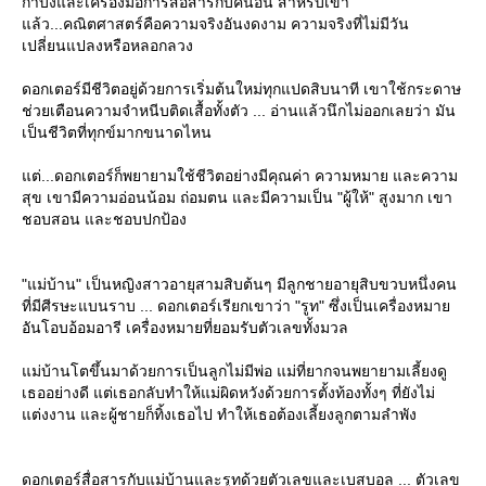
กำบังและเครื่องมือการสื่อสารกับคนอื่น สำหรับเขา
ล้ว...คณิตศาสตร์คือความจริงอันงดงาม ความจริงที่ไม่มีวัน
เปลี่ยนแปลงหรือหลอกลวง
ดอกเตอร์มีชีวิตอยู่ด้วยการเริ่มต้นใหม่ทุกแปดสิบนาที เขาใช้กระดาษ
ช่วยเตือนความจำหนีบติดเสื้อทั้งตัว ... อ่านแล้วนึกไม่ออกเลยว่า มัน
เป็นชีวิตที่ทุกข์มากขนาดไหน
ต่...ดอกเตอร์ก็พยายามใช้ชีวิตอย่างมีคุณค่า ความหมาย และความ
สุข เขามีความอ่อนน้อม ถ่อมตน และมีความเป็น "ผู้ให้" สูงมาก เขา
ชอบสอน และชอบปกป้อง
"แม่บ้าน" เป็นหญิงสาวอายุสามสิบต้นๆ มีลูกชายอายุสิบขวบหนึ่งคน
ที่มีศีรษะแบนราบ ... ดอกเตอร์เรียกเขาว่า "รูท" ซึ่งเป็นเครื่องหมา
อันโอบอ้อมอารี เครื่องหมายที่ยอมรับตัวเลขทั้งมวล
ม่บ้านโตขึ้นมาด้วยการเป็นลูกไม่มีพ่อ แม่ที่ยากจนพยายามเลี้ยงดู
เธออย่างดี แต่เธอกลับทำให้แม่ผิดหวังด้วยการตั้งท้องทั้งๆ ที่ยังไม่
ต่งงาน และผู้ชายก็ทิ้งเธอไป ทำให้เธอต้องเลี้ยงลูกตามลำพัง
ดอกเตอร์สื่อสารกับแม่บ้านและรูทด้วยตัวเลขและเบสบอล ... ตัวเลข