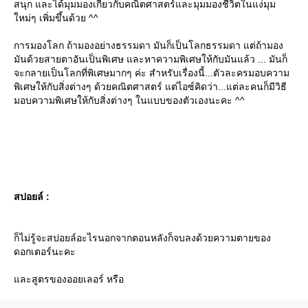
สนุก และได้มุมมองเกี่ยวกับคณิตศาสตร์และมุมมองชีวิตในแง่มุม
หม่ๆ เพิ่มขึ้นด้วย ^^
การมองโลก ถ้ามองอย่างธรรมดา มันก็เป็นโลกธรรมดา แต่ถ้ามอง
มันด้วยสายตาอันเป็นพิเศษ และหาความพิเศษให้กับมันแล้ว ... มันก็
จะกลายเป็นโลกที่พิเศษมากๆ ค่ะ สำหรับเรื่องนี้...ตัวละครมอบความ
พิเศษให้กับสิ่งต่างๆ ด้วยคณิตศาสตร์ แต่ไอซ์คิดว่า...แต่ละคนก็มีวิธี
มอบความพิเศษให้กับสิ่งต่างๆ ในแบบของตัวเองนะคะ ^^
สปอยล์ :
ก็ไม่รู้จะสปอยล์อะไรนอกจากตอนหลังก็จบลงด้วยความตายของ
ดอกเตอร์นะคะ
ละสูตรของออยเลอร์ หรือ