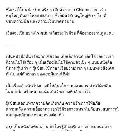
ซึ่งเธอก็โดนปองร้ายจริง ๆ เสียด้วย จาก Chiaroscuro เจ้า
หนูใหญ่ที่หลงใหลแสงสว่าง ซึ่งก็ผิดวิสัยหนูใหญ่ทั่ว ๆ ไป ที่
ชอบความมืด และความเจ็บปวดทรมาน
เรื่องจะเป็นอย่างไร ซุปมาเกี่ยวอะไรด้วย ก็ต้องลองอ่านดูนะคะ
......
เป็นหนังสือที่น่ารักมากเชียวค่ะ เด็กเล็กอ่านดี เด็กโข่งอย่างเรา
ก็อ่านไปได้เรื่อย ๆ เนื้อเรื่องมันไม่ได้ตายตัวเป๊ะ ๆ แบบหนังสือ
นิทานรุ่นเก่า ๆ ผู้เขียนใช้ภาษาเรียบง่ายมาก ๆ แบบหนังสือเด็ก
ทั่วไป แต่ตัวอักษรของเธอมีเสน่ห์ดีค่ะ
เนื้อเรื่องดำเนินไปอย่างมีให้ลุ้นเล็ก ๆ พอสมควร อ่านได้เพลิน
ไม่น่าเบื่อ หรือหน่อมแน้มเกินวัยอย่างที่กลัวเอาไว้
ผู้เขียนสอดแทรกความคิดเกี่ยวกับ ความรัก การให้อภั
ความหวัง ความเอื้ออาทร เอาไว้ด้วยการแทรกไปกับประสบการณ์
ละบุคคลิกของตัวละครแต่ละตัว
สรุปเป็นหนังสือที่น่าอ่าน ถ้าใครรู้สึกเครียด ๆ อยากผ่อนคลา