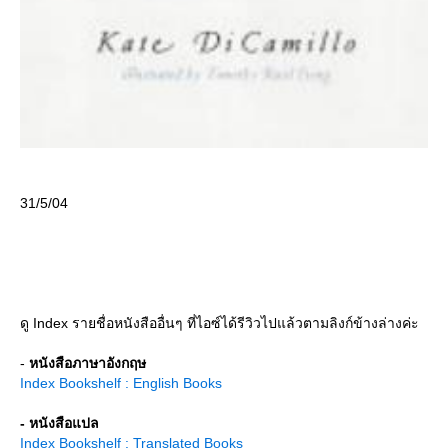
31/5/04
ดู Index รายชื่อหนังสืออื่นๆ ที่ไอซ์ได้รีวิวไปแล้วตามลิงก์ข้างล่างค่ะ
-
หนังสือภาษาอังกฤษ
Index Bookshelf : English Books
- หนังสือแปล
Index Bookshelf : Translated Books