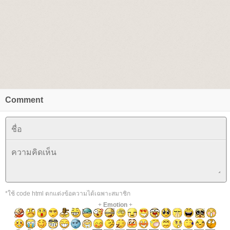
Comment
*ใช้ code html ตกแต่งข้อความได้เฉพาะสมาชิก
+
Emotion
+