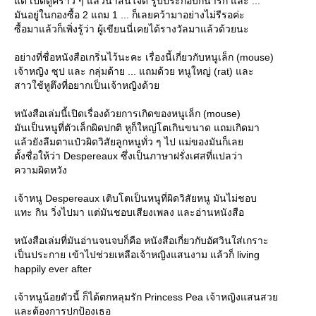
ต่ เปิดดูคร่าว ๆ แล้วน่าสนใจดี รูปประกอบก็น่ารัก และ ...
มันอยู่ในกองซื้อ 2 แถม 1 ... ก็เลยคว้ามาอย่างไม่รีรอค่ะ
ซื้อมาแล้วก็เพิ่งรู้ว่า ผู้เขียนนี่เคยได้รางวัลมาแล้วด้วยนะ
อย่างที่ชื่อหนังสือเกริ่นไว้นะคะ เรื่องนี้เกี่ยวกับหนูเล็ก (mouse)
เจ้าหญิง ซุป และ กลุ่มด้าย ... แถมด้วย หนูใหญ่ (rat) และ
สาวใช้หูตึงที่อยากเป็นเจ้าหญิงด้ว
หนังสือเล่มนี้เปิดเรื่องด้วยการเกิดของหนูเล็ก (mouse)
มันเป็นหนูที่ตัวเล็กผิดปกติ หูก็ใหญ่โตเกินขนาด แถมเกิดมา
ล้วยังลืมตาแป๋วผิดวิสัยลูกหนูทั่ว ๆ ไป แม่ของมันก็เล
ตั้งชื่อให้ว่า Despereaux ซึ่งเป็นภาษาฝรั่งเศสที่แปลว่า
ความผิดหวัง
เจ้าหนู Despereaux เติบโตเป็นหนูที่ผิดวิสัยหนู มันไม่ชอบ
ทะ กิน วิ่งไปมา แต่มันชอบเสียงเพลง และอ่านหนังสือ
หนังสือเล่มที่มันอ่านจนจบก็คือ หนังสือเกี่ยวกับอัศวินใส่เกราะ
เป็นประกาย เข้าไปช่วยเหลือเจ้าหญิงแสนงาม แล้วก็ living
happily ever after
เจ้าหนูน้อยตัวนี้ ก็ได้ตกหลุมรัก Princess Pea เจ้าหญิงแสนสว
ละต้องการปกป้องเธอ