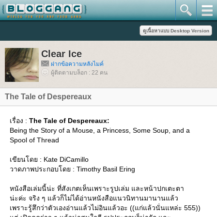
Clear Ice
ฝากข้อความหลังไมค์
ผู้ติดตามบล็อก : 22 คน
The Tale of Despereaux
เรื่อง :
The Tale of Despereaux:
Being the Story of a Mouse, a Princess, Some Soup, and a
Spool of Thread
เขียนโดย : Kate DiCamillo
วาดภาพประกอบโดย : Timothy Basil Ering
หนังสือเล่มนี้น่ะ ที่สังเกตเห็นเพราะรูปเล่ม และหน้าปกเตะตา
น่ะค่ะ จริง ๆ แล้วก็ไม่ได้อ่านหนังสือแนวนิทานมานานแล้ว
เพราะรู้สึกว่าตัวเองอ่านแล้วไม่อินแล้วอะ ((แก่แล้วนั่นแหล่ะ 555))