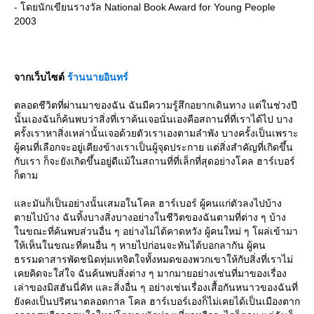
- โดยนักเขียนรางวัล National Book Award for Young People
2003
จากเว็บไซต์
ร้านนายอินทร์
ตลอดชีวิตที่ผ่านมาของฉัน ฉันมีความรู้สึกอยากเดินทาง แต่ในช่วงปี
นั้นเองฉันก็ค้นพบว่าสิ่งที่เราค้นเจอนั่นเองคือสถานที่ที่เราได้ไป บาง
ครั้งเราหาสิ่งเหล่านั้นเจอด้วยตัวเราเองตามลำพัง บางครั้งเป็นเพราะ
ผู้คนที่เลือกจะอยู่เคียงข้างเราเป็นผู้จุดประกาย แต่สิ่งสำคัญที่เกิดขึ้น
กับเรา ก็จะยังเกิดขึ้นอยู่ดีแม้ในสถานที่ที่เล็กที่สุดอย่างโคล ฮาร์เบอร์
ก็ตาม
ละมันก็เป็นอย่างนั้นเสมอในโคล ฮาร์เบอร์ ผู้คนแก่ตัวลงไปบ้าง
ตายไปบ้าง ฉันทิ้งบางสิ่งบางอย่างในชีวิตของฉันตามที่ต่าง ๆ บ้าง
นขณะที่ค้นพบส่วนอื่น ๆ อย่างไม่ได้คาดหวัง ผู้คนใหม่ ๆ โผล่เข้ามา
ห้เห็นในขณะที่คนอื่น ๆ หายไปก่อนจะทันได้บอกลากัน ผู้คน
ธรรมดาสารพัดชนิดทุ่มเทจิตใจทั้งหมดของพวกเขาให้กับสิ่งที่เราไม่
เคยคิดจะใส่ใจ ฉันค้นพบสิ่งต่าง ๆ มากมายอย่างเช่นที่มาของเรื่อง
เล่าของมิสฮันนี่คัท และสิ่งอื่น ๆ อย่างเช่นเรื่องเสื้อกันหนาวของฉันที่
ังคงเป็นปริศนาตลอดกาล โคล ฮาร์เบอร์เองก็ไม่เคยได้เป็นเมืองตาก