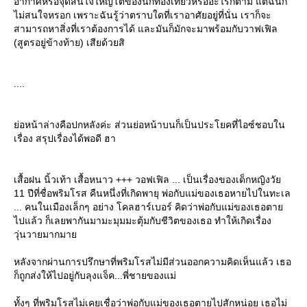
อากาศหรือจุดสนใจใหญ่โตของนักท่องเที่ยวหรืออะไรก็ตาม แต่ฉันก็
ไม่สนใจหรอก เพราะฉันรู้ว่าตราบใดที่เราอาศัยอยู่ที่นั่น เราก็จะ
สามารถหาสิ่งที่เราต้องการได้ และมันก็มักจะมาพร้อมกับวาฟเฟิล
(สูตรอยู่ข้างท้าย) เสียด้วยสิ
....
่อหน้าล่างคือปกหลังค่ะ ส่วนย่อหน้าบนก็เป็นประโยคที่ไอซ์ชอบใน
เรื่อง สรุปเรื่องได้พอดี ฮา
เสื้อฝน นิ้วเท้า เสื้อหนาว +++ วอฟเฟิล ... เป็นเรื่องของเด็กหญิงวั
11 ปีที่ชื่อพริมโรส คืนหนึ่งที่เกิดพายุ พ่อกับแม่ของเธอหายไปในทะเล
... คนในเมืองเล็กๆ อย่าง โคลฮาร์เบอร์ คิดว่าพ่อกับแม่ของเธอตา
ไปแล้ว ก็เลยพากันมามะมุมมะตุ้มกับชีวิตของเธอ ทำให้เกิดเรื่อง
วุ่นวายมากมา
หลังจากผ่านการปรึกษาที่พริมโรสไม่มีส่วนออกความคิดเห็นแล้ว เธอ
ก็ถูกส่งให้ไปอยู่กับลุงแจ็ค...พี่ชายของแม่
ทั้งๆ ที่พริมโรสไม่เคยเชื่อว่าพ่อกับแม่ของเธอตายไปสักหน่อย เธอไม่