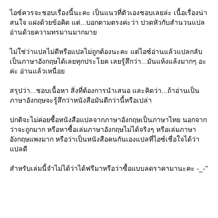
ไอซ์ควรจะชอบเรื่องนี้นะคะ เป็นแนวที่ตัวเองชอบเลยล่ะ เนื้อเรื่องน่า
สนใจ แฝงด้วยข้อคิด แต่...บอกตามตรงค่ะว่า ปวดหัวกับสำนวนแปล
อ่านด้วยความทรมานมากมา
ไม่ใช่ว่าแปลไม่ดีหรือแปลไม่ถูกต้องนะคะ แต่ไอซ์อ่านแล้วแปลกลับ
เป็นภาษาอังกฤษได้เลยทุกประโยค เลยรู้สึกว่า...มันแห้งแล้งมากๆ อะ
ค่ะ อ่านแล้วเหนื่อ
สรุปว่า...ชอบเนื้อหา สิ่งที่ต้องการนำเสนอ และคิดว่า...ถ้าอ่านเป็น
ภาษาอังกฤษจะรู้สึกว่าหนังสือมันดีกว่านี้หรือเปล่า
ปกติจะไม่ค่อยซื้อหนังสือแปลจากภาษาอังกฤษเป็นภาษาไทย นอกจาก
ว่าจะถูกมาก หรือหาซื้อเล่มภาษาอังกฤษไม่ได้จริงๆ หรือเล่มภาษา
อังกฤษแพงมาก หรือว่าเป็นหนังสือคนกันเองแปลที่ไอซ์เชื่อใจได้ว่า
ปลดี
สำหรับเล่มนี้จำไม่ได้ว่าได้ฟรีมาหรือว่าซื้อแบบลดราคามานะคะ -_-"