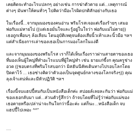
เคยคิดจะทำอะไรแปลกๆ อย่างเช่น การฆ่าตัวตาย แต่...เหตุการณ์
ต่างๆ มันพาให้คนทั่วๆ ไปคิดว่ามีอะไรผิดปกติสักอย่างกับเธอ
นเรื่องนี้...จากมุมมองของคนอ่าน พริมโรสเจอแต่เรื่องร้ายๆ เสมอ
พ่อกับแม่หายไป ((แต่เธอมั่นใจและรู้อยู่ในใจว่า พ่อกับแม่ไม่ตาย))
เธอถูกเพื่อนๆ ล้อเลียน โดนอุบัติเหตุจนต้องเสียนิ้วเท้าและนิ้วมือ ฯลฯ
ต่สำเนียงการเล่าของเธอเป็นการมองโลกในแง่ดี
ละจากมุมมองของพริมโรส เราก็ได้เห็นเรื่องราวผ่านสายตาของเธอ
ที่มองเห็นผู้ใหญ่ที่ทำอะไรแบบที่ผู้ใหญ่ทำ เช่น ยายแก่ขี้งก คุณครูช่าง
อวด ((ชอบตรงที่พริมโรสบอกว่า มิสฮันนีคัทเดินทางไปรอบโลกโด
ปิดตาไว้ ... เธอช่างคิดว่าตัวเองเป็นจุดศูนย์กลางของโลกจริงๆ)) คุณ
ลุงเจ้าเสน่ห์และมีหัวปฏิวัติ ฯลฯ
เรื่องนี้จบแฮปปี้สมกับเป็นหนังสือเด็กค่ะ สปอยล์เลยละกันว่า พ่อกับแม่
ของเธอกลับมา แต่...ส่วนตัวรู้สึกว่า ถ้าจบโดยที่ไม่รู้ว่าพ่อกับแม่ของ
เธอตายหรือเปล่าน่าจะกินใจกว่านี้อะค่ะ แต่ก็นะ...หนังสือเด็ก จบ
ฮปปี้ไปเหอะ ^^"
....