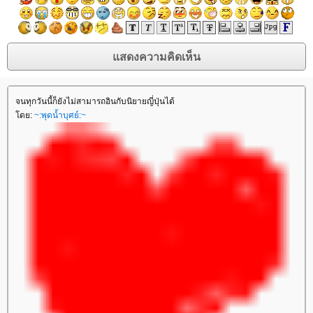
จนทุกวันนี้ก็ยังไม่สามารถอินกับนิยายญี่ปุ่นได้
ดย:
~:พุดน้ำบุศย์:~