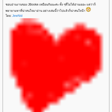
ชอบอ่านงานของ JBookด เหมือนกันนะค่ะ ทั้ง ๆที่ไม่ได้อ่านเยอะ แต่ว่าก็
พยายามหาที่น่าสนใจมาอ่าน อย่างเล่มนี้ว่าไปแล้วก็น่าสนใจน๊า
ดย:
JewNid