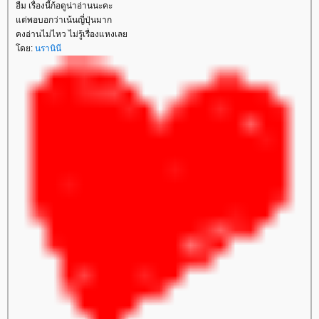
อืม เรื่องนี้ก้อดูน่าอ่านนะคะ
ต่พอบอกว่าเน้นญี่ปุ่นมาก
คงอ่านไม่ไหว ไม่รู้เรื่องแหงเล
ดย:
นรานินี