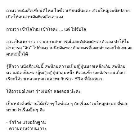
ถามว่าหนังสือเขียนดีไหม ไอซ์ว่าเขียนดีนะคะ ส่วนใหญ่จะทิ้งปลา
เปิดให้คนอ่านคิดที่เหลือเอาเอง
ถามว่า เข้าใจไหม เข้าใจค่ะ ... แต่ ไม่จับใจ
อาจเป็นเพราะว่า จากประสบการณ์และทัศนคติของตัวเอง ทำให้ไม่
สามารถ "อิน" ไปกับความนึกคิดของตัวละครที่แตกต่างออกไปแทบจะ
คนละขั้วได้
รู้สึกว่า หนังสือเล่มนี้ สะท้อนความเป็นญี่ปุ่นมากเหลือเกิน สะท้อน
ความคิดเห็นของผู้หญิงญี่ปุ่นกลุ่มหนึ่ง ที่ค่อนข้างจะอิสระจนเกือบ
เรียกได้ว่าเหลวแหลก และพบกับรัก - ชีวิต ที่ล้มเหลว
ห้อารมณ์เหงา ว่างเปล่า ล่องลอย น่ะค่ะ
เป็นหนังสือที่อ่านได้เรื่อยๆ ไอซ์เฉยๆ กับเรื่องส่วนใหญ่นะคะ ที่ชอบ
มากกว่าเรื่องอื่นๆ คือ
- รักร้าง แรงอธิษฐาน
- ความทรงจำบนเกาะ