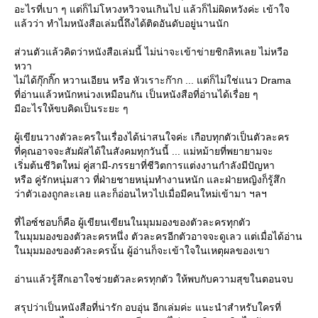
อะไรที่เบา ๆ แต่ก็ไม่โหวงหวิวจนเกินไป แล้วก็ไม่ผิดหวังค่ะ เข้าใจ
ล้วว่า ทำไมหนังสือเล่มนี้ถึงได้ติดอันดับอยู่นานนัก
ส่วนตัวแล้วคิดว่าหนังสือเล่มนี้ ไม่น่าจะเข้าข่ายชิกลิทเลย ไม่หวือ
หวา
ไม่ได้กุ๊กกิ๊ก หวานเอียน หรือ หัวเราะก๊าก ... แต่ก็ไม่ใช่แนว Drama
ที่อ่านแล้วหนักหน่วงเหมือนกัน เป็นหนังสือที่อ่านได้เรื่อย ๆ
มีอะไรให้ขบคิดเป็นระยะ ๆ
ผู้เขียนวางตัวละครในเรื่องได้น่าสนใจค่ะ เกือบทุกตัวเป็นตัวละคร
ที่คุณอาจจะสัมผัสได้ในสังคมทุกวันนี้ ... แม่หม้ายที่พยายามจะ
เริ่มต้นชีวิตใหม่ คู่สามี-ภรรยาที่ชีวิตการแต่งงานกำลังมีปัญหา
หรือ คู่รักหนุ่มสาว ที่ฝ่ายชายหนุ่มทำงานหนัก และฝ่ายหญิงก็รู้สึก
ว่าตัวเองถูกละเลย และก็อ่อนไหวไปเมื่อมีคนใหม่เข้ามา ฯลฯ
ที่ไอซ์ชอบก็คือ ผู้เขียนเขียนในมุมมองของตัวละครทุกตัว
นมุมมองของตัวละครหนึ่ง ตัวละครอีกตัวอาจจะดูเลว แต่เมื่อได้อ่าน
นมุมมองของตัวละครนั้น ผู้อ่านก็จะเข้าใจในเหตุผลของเขา
อ่านแล้วรู้สึกเอาใจช่วยตัวละครทุกตัว ให้พบกับความสุขในตอนจบ
สรุปว่าเป็นหนังสือที่น่ารัก อบอุ่น อีกเล่มค่ะ แนะนำสำหรับใครที่