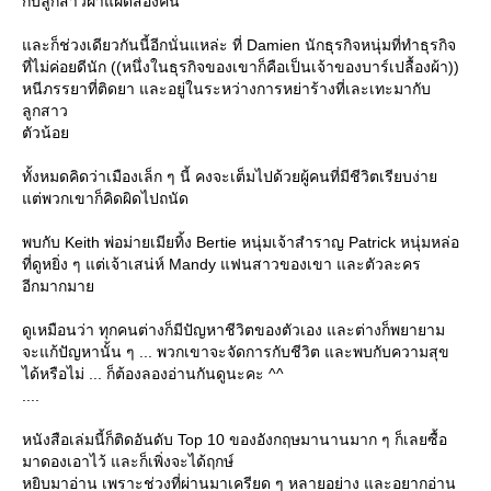
กับลูกสาวฝาแฝดสองคน
ละก็ช่วงเดียวกันนี้อีกนั่นแหล่ะ ที่ Damien นักธุรกิจหนุ่มที่ทำธุรกิจ
ที่ไม่ค่อยดีนัก ((หนึ่งในธุรกิจของเขาก็คือเป็นเจ้าของบาร์เปลื้องผ้า))
หนีภรรยาที่ติดยา และอยู่ในระหว่างการหย่าร้างที่เละเทะมากับ
ลูกสาว
ตัวน้อ
ทั้งหมดคิดว่าเมืองเล็ก ๆ นี้ คงจะเต็มไปด้วยผู้คนที่มีชีวิตเรียบง่า
ต่พวกเขาก็คิดผิดไปถนัด
พบกับ Keith พ่อม่ายเมียทิ้ง Bertie หนุ่มเจ้าสำราญ Patrick หนุ่มหล่อ
ที่ดูหยิ่ง ๆ แต่เจ้าเสน่ห์ Mandy แฟนสาวของเขา และตัวละคร
อีกมากมา
ดูเหมือนว่า ทุกคนต่างก็มีปัญหาชีวิตของตัวเอง และต่างก็พยายาม
จะแก้ปัญหานั้น ๆ ... พวกเขาจะจัดการกับชีวิต และพบกับความสุข
ได้หรือไม่ ... ก็ต้องลองอ่านกันดูนะคะ ^^
....
หนังสือเล่มนี้ก็ติดอันดับ Top 10 ของอังกฤษมานานมาก ๆ ก็เลยซื้อ
มาดองเอาไว้ และก็เพิ่งจะได้ฤกษ์
หยิบมาอ่าน เพราะช่วงที่ผ่านมาเครียด ๆ หลายอย่าง และอยากอ่าน