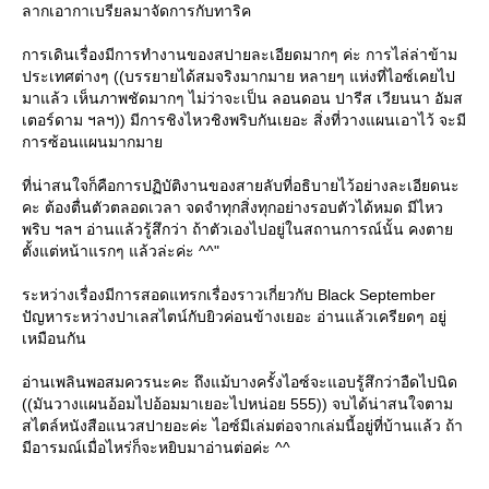
ลากเอากาเบรียลมาจัดการกับทาริค
การเดินเรื่องมีการทำงานของสปายละเอียดมากๆ ค่ะ การไล่ล่าข้าม
ประเทศต่างๆ ((บรรยายได้สมจริงมากมาย หลายๆ แห่งที่ไอซ์เคยไป
มาแล้ว เห็นภาพชัดมากๆ ไม่ว่าจะเป็น ลอนดอน ปารีส เวียนนา อัมส
เตอร์ดาม ฯลฯ)) มีการชิงไหวชิงพริบกันเยอะ สิ่งที่วางแผนเอาไว้ จะมี
การซ้อนแผนมากมา
ที่น่าสนใจก็คือการปฏิบัติงานของสายลับที่อธิบายไว้อย่างละเอียดนะ
คะ ต้องตื่นตัวตลอดเวลา จดจำทุกสิ่งทุกอย่างรอบตัวได้หมด มีไหว
พริบ ฯลฯ อ่านแล้วรู้สึกว่า ถ้าตัวเองไปอยู่ในสถานการณ์นั้น คงตา
ตั้งแต่หน้าแรกๆ แล้วล่ะค่ะ ^^"
ระหว่างเรื่องมีการสอดแทรกเรื่องราวเกี่ยวกับ Black September
ปัญหาระหว่างปาเลสไตน์กับยิวค่อนข้างเยอะ อ่านแล้วเครียดๆ อยู่
เหมือนกัน
อ่านเพลินพอสมควรนะคะ ถึงแม้บางครั้งไอซ์จะแอบรู้สึกว่าอืดไปนิด
((มันวางแผนอ้อมไปอ้อมมาเยอะไปหน่อย 555)) จบได้น่าสนใจตาม
สไตล์หนังสือแนวสปายอะค่ะ ไอซ์มีเล่มต่อจากเล่มนี้อยู่ที่บ้านแล้ว ถ้า
มีอารมณ์เมื่อไหร่ก็จะหยิบมาอ่านต่อค่ะ ^^