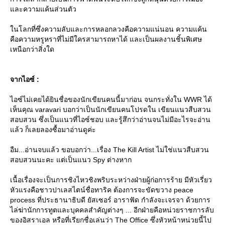
ละความแค้นส่วนตัว
นโลกที่ซึ่งความลับและการหลอกลวงคือความแน่นอน ความแค้น
คือความหรูหราที่ไม่มีใครสามารถหาได้ และเป็นผลงานชิ้นพิเศษ
เหนือกว่าสิ่งใด
จากไอซ์ :
ไอซ์ไม่เคยได้ยินชื่อของนักเขียนคนนี้มาก่อน จนกระทั่งใน WWR ได้
เห็นคุณ varavari บอกว่าเป็นนักเขียนคนโปรดใน เขียนแนวสืบสวน
สอบสวน ซึ่งเป็นแนวที่ไอซ์ชอบ และรู้สึกว่าอ่านจนไม่มีอะไรจะอ่าน
ล้ว ก็เลยลองซื้อมาอ่านดูค่ะ
อืม...อ่านจบแล้ว ขอบอกว่า...เรื่อง The Kill Artist ไม่ใช่แนวสืบสวน
สอบสวนนะคะ แต่เป็นแนว Spy ต่างหาก
เนื้อเรื่องจะเป็นการชิงไหวชิงพริบระหว่างฝ่ายผู้ก่อการร้าย มีหัวเรี่ยว
หัวแรงคือชาวปาเลสไตน์ชื่อทาริค ต้องการจะขัดขวาง peace
process ที่ประธานาธิบดี ยัสเซอร์ อาราฟัด กำลังจะเจรจา ด้วยการ
ไล่ฆ่านักการทูตและบุคคลสำคัญต่างๆ ... อีกฝ่ายคือหน่วยราชการลับ
ของอิสราเอล หรือที่เรียกชื่อเล่นว่า The Office ซึ่งหัวหน้าหน่วยนี้ไป