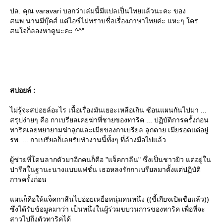
ปล. คุณ varavari บอกว่าเล่มนี้มีแปลเป็นไทยแล้วนะคะ ของ
สนพ.นานมีบุ๊คส์ แต่ไอซ์ไม่ทราบชื่อเรื่องภาษาไทยค่ะ แหะๆ ใคร
สนใจก็ลองหาดูนะคะ ^^"
สปอยล์ :
ไม่รู้จะสปอยล์อะไร เนื้อเรื่องมันเยอะเหลือเกิน ซ้อนแผนกันไปมา ...
สรุปง่ายๆ คือ กาเบรียลเคยฆ่าพี่ชายของทาริค ... ปฏิบัติการครั้งก่อน
ทาริคเลยพยายามฆ่าลูกและเมียของกาเบรียล ลูกตาย เมียรอดแต่อยู่
รพ. ... กาเบรียลก็เลยรับทำงานนี้ทั้งๆ ที่ล้างมือไปแล้ว
ผู้ช่วยที่โดนลากตัวมาอีกคนก็คือ "แจ็คกาลีน" ซึ่งเป็นชาวยิว แต่อยู่ใน
ปารีสในฐานะนางแบบแฟชั่น เธอหลงรักกาเบรียลมาตั้งแต่ปฏิบัติ
การครั้งก่อน
ผนก็คือให้แจ็คกาลีนไปอ่อยเหยื่อหนุ่มคนหนึ่ง ((ขี้เกียจเปิดชื่อแล้ว))
ซึ่งได้รับข้อมูลมาว่า เป็นหนึ่งในผู้ร่วมขบวนการของทาริค เพื่อที่จะ
สาวไปถึงตัวทาริคได้