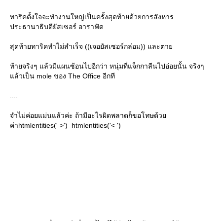
ทาริคตั้งใจจะทำงานใหญ่เป็นครั้งสุดท้ายด้วยการสังหาร
ประธานาธิบดียัสเซอร์ อาราฟัด
สุดท้ายทาริคทำไม่สำเร็จ ((เจอยัสเซอร์กล่อม)) และตา
ท้ายจริงๆ แล้วมีแผนซ้อนไปอีกว่า หนุ่มที่แจ็กกาลีนไปอ่อยนั้น จริงๆ
ล้วเป็น mole ของ The Office อีกที
....
จำไม่ค่อยแม่นแล้วค่ะ ถ้ามีอะไรผิดพลาดก็ขอโทษด้ว
ค่าhtmlentities(' >')_htmlentities('< ')