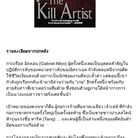
รายละเอียดจากปกหลัง
กาเบรียล อัลลอน (Gabriel Allon) ผู้ครั้งหนึ่งเคยเป็นบุคคลสำคัญใน
ปฏิบัติการลับของหน่วยข่าวลับของอิสราเอล กำลังหลบหนีจากอดีต
ช้ชีวิตเงียบสงบด้วยการเป็นนักซ่อมงานศิลปะล้ำค่า แต่ตอนนี้เขา
กำลังถูกเรียกกลับเข้ามามีส่วนร่วมกับ "เกม" อีกครั้งหนึ่ง พร้อมกับ
สายลับสาวที่เขาเคยร่วมทีมด้วย ซึ่งซ่อนตัวอยู่ภายใต้หน้ากากการ
เป็นนางแบบสาวชาวฝรั่งเศสชั้นนำ
เป้าหมายของพวกเขาก็คือ ผู้ก่อการร้ายที่ฉลาดเฉลียว เจ้าเล่ห์ ที่กำลัง
ก่อการฆาตกรรมครั้งใหญ่เป็นครั้งสุดท้าย ซึ่งเป็นชายชาวปาเลสไตน์
หัวรุนแรงชื่อ ทาริค (Tariq) ... และคนผู้นี้เป็นส่วนหนึ่งของอดีตอันดำ
มืดของกาเบรียลด้ว
การไล่ล่ากลายเป็นการฟาดฟันระดับโลกซึ่งถูกหนุนด้วยการเมือง