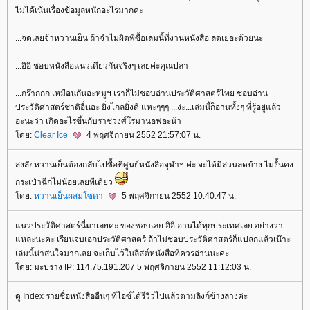
ไม่ได้เน้นเรื่องข้อมูลหนักอะไรมากค่ะ
...จดเลยจ้าหวานเย็น ถ้าจำไม่ผิดพี่ซื้อเล่มนี้ที่งานหนังสือ ลดเยอะด้วยนะ
...อิอิ ชอบหนังสือแนวเดียวกันจริงๆ เลยค่ะคุณปลา
...กร๊ากกก เหมือนกันอะหมูฯ เราก็ไม่ชอบอ่านประวัติศาสตร์ไทย ชอบอ่าน
ประวัติศาสตร์ชาติอื่นอะ ยิ่งไกลยิ่งดี แหะๆๆๆ ...ง่ะ...เล่มนี้ก็อ่านทั้งๆ ที่รู้อยู่แล้ว
อะนะว่า เกิดอะไรขึ้นกับราชวงศ์โรมานอฟอะน้า
ดย:
Clear Ice
4 พฤศจิกายน 2552 21:57:07 น.
สงสัยหวานเย็นต้องกลับไปซื้อที่ศูนย์หนังสือจุฬาฯ ค่ะ จะได้มีส่วนลดบ้าง ไม่งั้นคง
กระเป๋าฉีกไม่น้อยเลยทีเดียว
ดย:
หวานเย็นผสมโซดา
5 พฤศจิกายน 2552 10:40:47 น.
นวประวัติศาสตร์นี่มาเลยค่ะ ของชอบเลย อิอิ อ่านได้ทุกประเทศเลย อย่างว่า
หละนะคะ เรียนจบเอกประวัติศาสตร์ ถ้าไม่ชอบประวัติศาสตร์ก็แปลกแล้วเน๊าะ
เล่มนี้น่าสนใจมากเลย จะเก็บไว้ในลิสต์หนังสือที่ควรอ่านนะคะ
ดย: มะปราง IP: 114.75.191.207 5 พฤศจิกายน 2552 11:12:03 น.
ดู Index รายชื่อหนังสืออื่นๆ ที่ไอซ์ได้รีวิวไปแล้วตามลิงก์ข้างล่างค่ะ