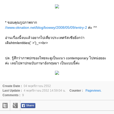
* ขอบคุณรูปภาพจาก
//www.oknation.net/blog/bowwy/2008/05/09/entry-2
ค่ะ ^^
อ่านเรื่องนี้จบแล้วอยากไปเที่ยวประเทศรัสเซียยิ่งกว่า
เดิมhtmlentities(' >')_<<br>
ปล. รู้สึกว่าภาพปกของไทยจะดูเป็นแนว contemporary ไปหน่อยอะ
ค่ะ เลยไปหาปกฉบับภาษาอังกฤษมา เป็นแบบนี้ค่ะ
Create Date :
04 พฤศจิกายน 2552
Last Update :
4 พฤศจิกายน 2552 14:59:04 น.
Counter :
Pageviews.
Comments :
9