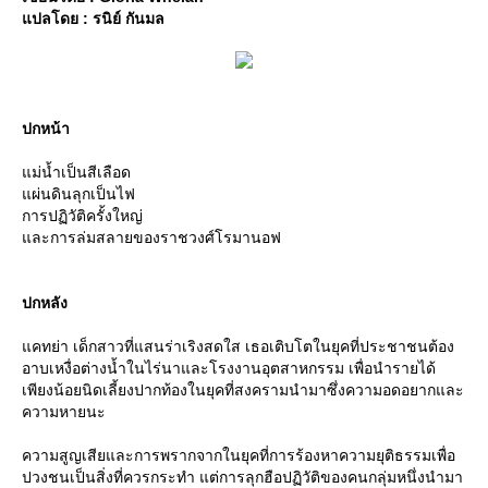
ปลโดย : รนิย์ กันมล
ปกหน้า
ม่น้ำเป็นสีเลือด
ผ่นดินลุกเป็นไฟ
การปฏิวัติครั้งใหญ่
ละการล่มสลายของราชวงศ์โรมานอฟ
ปกหลัง
คทย่า เด็กสาวที่แสนร่าเริงสดใส เธอเติบโตในยุคที่ประชาชนต้อง
อาบเหงื่อต่างน้ำในไร่นาและโรงงานอุตสาหกรรม เพื่อนำรายได้
เพียงน้อยนิดเลี้ยงปากท้องในยุคที่สงครามนำมาซึ่งความอดอยากและ
ความหายนะ
ความสูญเสียและการพรากจากในยุคที่การร้องหาความยุติธรรมเพื่อ
ปวงชนเป็นสิ่งที่ควรกระทำ แต่การลุกฮือปฏิวัติของคนกลุ่มหนึ่งนำมา