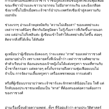
การปกครองของพระเจ้าซาร์ ราชนิกูลและคนชั้นสูงที่ใช้เงินฟุ่มเฟือ
ขณะที่ชาวบ้านและชาวนายากจน ไม่มีอาหารจะกิน และยิ่งเกลียด
ชังมากขึ้นไปอีกเมื่อพระเจ้าซาร์นำประเทศรัสเซียเข้าสู่สงครามกับ
เยอรมัน
ช่วงแรกๆ อ่านแล้วหงุดหงิดกับ "ความไม่เดียงสา" ของแคทย่าและ
เหล่าราชวงศ์นิดๆ ที่พากันปิดหูปิดตา ไม่รู้เรื่องราวที่เกิดขึ้นภายนอก
เลย แต่อ่านไปก็เพลินค่ะ ผู้เขียนเข้าใจทำให้แคทย่าเติบโตขึ้น ค่อยๆ
คิดจากสิ่งที่ได้เห็น ได้สัมผัส
ดูเหมือนว่าผู้เขียนจะยังคงงงๆ ว่าจะแสดง "ภาพ" ของเหล่าราชวงศ์
ออกมาอย่างไร เพราะหลายครั้งที่เน้นย้ำว่า เหล่าราชวงศ์พยายาม
ทำตัวเรียบง่าย ห้องนอนของเจ้าหญิงไม่ได้แต่งหรูหรา ขนมที่ทานกับ
น้ำชาก็ธรรมดา แต่หลายๆ ครั้งก็บรรยายถึงความฟุ่มเฟือยแบบไม่
จำเป็น การจัดงานเลี้ยงหรูหรา เครื่องเพชรพลอย การแต่งตัว
หรือที่ผู้เขียนบรรยายว่าพระเจ้าซาร์และจักรพรรดินีอ่อนโยน ใจดี แต่
ก็กลับมองประชาชนเหมือนเป็น "ทาส" ที่ต้องสนองต่อความต้องการ
ของราชวงศ์
อ่านเรื่องนี้จบด้วยความหดหู่...ทั้งๆ ที่รู้อยู่แล้วว่า ตามประวัติศาสตร์