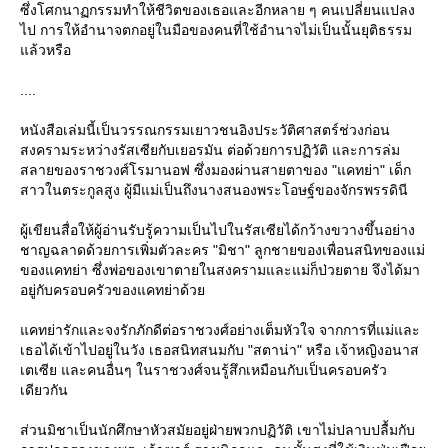
ซึ่งโศกนาฏกรรมทำให้ชีวิตของเธอและอีกหลาย ๆ คนเปลี่ยนแปลง
ไป การให้อำนาจตกอยู่ในมือของคนที่ใช้อำนาจไม่เป็นนั้นยุติธรรม
ล้วหรือ
....
หนังสือเล่มนี้เป็นวรรณกรรมเยาวชนอิงประวัติศาสตร์ช่วงก่อน
สงครามระหว่างรัสเซียกับเยอรมัน ต่อด้วยการปฏิวัติ และการล่ม
สลายของราชวงศ์โรมานอฟ ซึ่งมองผ่านสายตาของ "แคทย่า" เด็ก
สาวในตระกูลสูง ผู้มีแม่เป็นถึงนางสนองพระโอษฐ์ของจักรพรรดินี
ผู้เขียนสื่อให้ผู้อ่านรับรู้ความเป็นไปในรัสเซียได้กว้างขวางขึ้นอย่าง
ชาญฉลาดด้วยการเพิ่มตัวละคร "มิชา" ลูกชายของเพื่อนสนิทของแม่
ของแคทย่า ซึ่งพ่อของเขาตายในสงครามและแม่ก็ป่วยตาย จึงได้มา
อยู่กับครอบครัวของแคทย่าด้ว
คทย่ารักและจงรักภักดีต่อราชวงศ์อย่างเต็มหัวใจ จากการที่แม่และ
เธอได้เข้าไปอยู่ในวัง เธอสนิทสนมกับ "สตาน่า" หรือ เจ้าหญิงอนาส
เตเซีย และคนอื่นๆ ในราชวงศ์จนรู้สึกเหมือนกับเป็นครอบครัว
เดียวกัน
ส่วนมิชาเป็นนักศึกษาหัวสมัยอยู่ฝ่ายพวกปฏิวัติ เขาไม่ปลาบปลื้มกับ