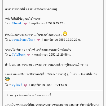
สงสารราชวงศ์นี้ ที่ครอบครัวต้องมาตายหมู่
หนังสือไม่มีข้อมูลอะไรใหม่นะ
ดย:
Elbereth
4 พฤศจิกายน 2552 9:45:42 น.
เรื่องนี้น่าอ่านจังค่ะ หวานเย็นขอจดไว้ก่อนนะคะ
ดย:
หวานเย็นผสมโซดา
4 พฤศจิกายน 2552 12:30:22 น.
น่าสนใจเชียวค่ะ คุณไอซ์ เราก็ชอบอ่านแนวนี้เหมือนกัน
ดย:
หัวใจสีชมพู
4 พฤศจิกายน 2552 13:29:56 น.
กำลังจะบอกว่าน่าอ่าน แต่พอเจอว่าอ่านจบแล้วหดหู่ก็ขอผ่านดีกว่าค่ะ
ชอบอ่านแนวอิงประวัติศาสตร์(ที่ไม่ใช่ของบ้านเรา) ดูเป็นคนไม่รักชาติมั้ยเนี่
ดย:
หมูย้อมสี
4 พฤศจิกายน 2552 18:21:57 น.
...t_kamya ถ้าชอบก็แนะนำนะคะเล่มนี้
...คงเป็นเพราะเล่มนี้เป็นวรรณกรรมเยาวชนอะค่ะคุณ Elbereth คิดว่าผู้เขียนคง