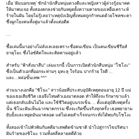
เมื่อ ’ฝันบอกเหตุ’ ชักนำนักสืบหนุ่มดวงดีและหญิงสาวผู้ล่วงรู้อนาคต
ห้มาพบเจอ ทั้งสองตกลงช่วยกันหยุดยั้งความตายของเหยื่อเคราะห์
ร้ายในฝัน โดยไม่รู้เลยว่าเหตุบังเอิญทั้งหมดถูกกำหนดด้วยโชคชะตา
ซึ่งผูกโยงคนทั้งคู่มาแล้วตั้งแต่อดีต
....
ซื้อเล่มนี้มาอย่างไม่ลังเลเลยเพราะชื่อคนเขียน เป็นคนเขียนซีรียส์
าคุโมะ ซึ่งไอซ์ติดใจและติดตามอยู่แล้ว
สำหรับ "ฟ้าสั่งมาสืบ" เล่มแรกนี้ เป็นการเปิดตัวนักสืบหนุ่ม "โชโงะ"
ซึ่งเป็นตัวเอกที่ออกจะห่ามๆ มุทะลุ ใจร้อน ปากร้าย ใจดี ...
ละ...หล่อขั้นเทพ ^^"
ส่วนนางเอกคือ "ชิโนะ" สาวน้อยที่ประสบอุบัติเหตุตอนอายุ 12 ปี แม่
ของเธอเสียชีวิต เธอจึงโทษตัวเองมาตลอด ทำให้ถึงจะรักษาขาแล้ว
ต่เธอกลับเดินไม่ได และใช้ชีวิตอยู่บนรถเข็น ... ตั้งแต่อุบัติเหตุครั้ง
นั้น ชิโนะฝันเห็นฉากฆาตกรรม ซึ่งจะเกิดขึ้นจริงทุกครั้ง เธอพยายาม
ับยั้งและหยุดมันมาตลอด แต่ไม่เคยสำเร็จจนกระทั่งได้พบกับโชโงะ
ทั้งสองเข้าไปพัวพันกับคดียาเสพติดข้ามชาติ นำไปสู่การไขปริศนา
ฝันร้ายของชิโนะ รวมทั้งคลี่คลายคดีด้ว