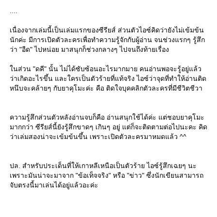
....
เนื่องจากเล่มนี้เป็นเล่มแรกของซีรียส์ ส่วนตัวไอซ์คิดว่ายังไม่เข้มข้น
นักค่ะ มีการเปิดตัวละครเพื่อทำความรู้จักกับผู้อ่าน จนช่วงแรกๆ รู้สึก
ว่า "อืด" ไปหน่อย มาสนุกก็ช่วงกลางๆ ไปจนถึงท้ายเรื่อง
นส่วน "ดคี" นั้น ไม่ได้ซับซ้อนอะไรมากมาย คนอ่านพอจะรู้อยู่แล้ว
ว่าเกิดอะไรขึ้น และใครเป็นตัวร้ายที่แท้จริง ไอซ์ว่าจุดที่ทำให้อ่านติด
หนึบจะคล้ายๆ กับยาคุโมะค่ะ คือ ติดใจบุคคลิกตัวละครที่มีชีวิตชีวา
ความรู้สึกส่วนตัวหลังอ่านจบก็คือ อ่านสนุกใช้ได้ค่ะ แต่ชอบยาคุโมะ
มากกว่า ซีรียส์นี้ยังรู้สึกขาดๆ เกินๆ อยู่ แต่ก็จะติดตามต่อไปนะคะ คิด
ว่าเล่มสองน่าจะเข้มข้นขึ้น เพราะเปิดตัวละครมาหมดแล้ว ^^
ปล. สำหรับประเด็นที่ให้เกาหลีเหนือเป็นตัวร้าย ไอซ์รู้สึกเฉยๆ นะ
เพราะมันน่าจะมาจาก "ข้อเท็จจริง" หรือ "ข่าว" ซึ่งนักเขียนสามารถ
จับตรงนี้มาเล่นได้อยู่แล้วอะค่ะ