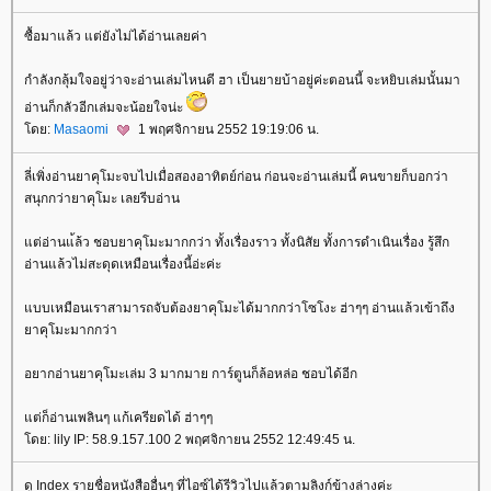
ซื้อมาแล้ว แต่ยังไม่ได้อ่านเลยค่า
กำลังกลุ้มใจอยู่ว่าจะอ่านเล่มไหนดี ฮา เป็นยายบ้าอยู่ค่ะตอนนี้ จะหยิบเล่มนั้นมา
อ่านก็กลัวอีกเล่มจะน้อยใจน่ะ
ดย:
Masaomi
1 พฤศจิกายน 2552 19:19:06 น.
ลี่เพิ่งอ่านยาคุโมะจบไปเมื่อสองอาทิตย์ก่อน ก่อนจะอ่านเล่มนี้ คนขายก็บอกว่า
สนุกกว่ายาคุโมะ เลยรีบอ่าน
ต่อ่านแ้ล้ว ชอบยาคุโมะมากกว่า ทั้งเรื่องราว ทั้งนิสัย ทั้งการดำเนินเรื่อง รู้สึก
อ่านแล้วไม่สะดุดเหมือนเรื่องนี้อ่ะค่ะ
บบเหมือนเราสามารถจับต้องยาคุโมะได้มากกว่าโซโงะ ฮ่าๆๆ อ่านแล้วเข้าถึง
าคุโมะมากกว่า
อยากอ่านยาคุโมะเล่ม 3 มากมาย การ์ตูนก็ล้อหล่อ ชอบได้อีก
ต่ก็อ่านเพลินๆ แก้เครียดได้ ฮ่าๆๆ
ดย: lily IP: 58.9.157.100 2 พฤศจิกายน 2552 12:49:45 น.
ดู Index รายชื่อหนังสืออื่นๆ ที่ไอซ์ได้รีวิวไปแล้วตามลิงก์ข้างล่างค่ะ