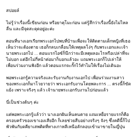
สปอยล์
ไม่รู้ว่าเรื่องนี้เขียนก่อน หรือยาคุโมะก่อน แต่รู้สึกว่าเรื่องนี้ยังไม่ไหล
ลื่น และมีจุดสะดุดอยู่อะค่ะ
ตอนที่นางเอกเรียกพระเอกไปพบที่บ้านเพื่อจะให้ติดตามเด็กหญิงที่เธอ
เห็นว่าจะต้องตาย เธอก็กลบเกลื่อนให้เหตุผลโง่ๆ กับพระเอกและเจ้า
นายพระเอกไป ... ตอนแรกไอซ์ก็นึกว่าจะมีเหตุผลอะไรหรือเปล่าที่จะ
ไม่บอก แต่อีกไม่กี่หน้าต่อมาก็บอกแล้วอะ แถมพระเอกก็ไปเล่าให้
เพื่อนร่วมงานฟังอีก แล้วตอนแรกจะกั๊กไว้ทำไมให้เรื่องไม่เดินอะ
พอพระเอกรู้ความจริงและรับงานกับงานเอกไป เพื่อนร่วมงานสาว
ของพระเอกก็มาโวยวายว่า พระเอกรับงานโดยพละการ ... ตรงนี้ก็ขัด
้ง เพราะจริงๆ แล้ว เจ้านายพระเอกรับงานไปก่อนแล้ว
นี่เป็นช่วงต้นๆ ค่ะ
ต่พอพระเอกรู้แล้วว่า นางเอกฝันเห็นคนตาย แถมเหยื่อรายแรกก็คือ
ครอบครัวของเขาเองเสียอีก ก็เลยช่วยสืบอย่างจริงๆ จังๆ ซึ่งคดีนี้ก็ไป
พัวพันกับดคียาเสพติดที่ทางเกาหลีเหนือลักลอบเข้ามาขายในญี่ปุ่น