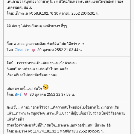
เห็นด้วยว่าสนุกน้อยกว่ายาคุโมะ แต่ให้อภัยเพราะเป็นเล่มแรกในชุดอ่ะน้า ร้อง
เพลงรอเล่มต่อไป
ดย: เด็กทะเล IP: 58.9.102.76 30 ตุลาคม 2552 20:45:01 น.
อิอิ ค่อยๆ ไล่อ่านกันค่ะคุณกล้ายางฯ ฮี่ๆๆ
กี๊ดดด เบลอ ลูกสาวอะอ้อม พิมพ์ผิด ไปแก้ดีกว่า >_<
ดย:
Clear Ice
30 ตุลาคม 2552 21:03:44 น.
อืมม์ ...เราว่าเพราะเป็นเล่มแรกแนะนำตัวอ่ะนะ ...
ก็เลยเปิดปมตัวละครแต่ละตัวไปหมดแล้ว
เรื่องคดีเลยไม่ค่อยซับซ้อนมากนะ
เล่มต่อจากนี้ ...น่าสนใจ
ดย:
นัทธ์
30 ตุลาคม 2552 22:37:59 น.
ชะแว๊บ....ตามมาอ่านรีวิวจ้า....คิดว่ากลับไทยต้องไปซื้อยาคุโมะมาอ่านเสี
ล้ว...ท่าทางจะสนุกจริงๆ เพราะเห็นเขาว่าที่ญี่ปุ่นก็เอาไปสร้างเป็นซีรี่ส์ออกฉา
ล้วด้วยน๊า
ส่วนเรื่องฟ้าสั่งมาสืบนี้ก็น่าสนใจ...ตรงพระเอกหล่อขั้นเทพฯนี่แหละ อิอิ
ดย: มะปราง IP: 114.74.181.32 1 พฤศจิกายน 2552 9:45:45 น.