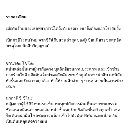
รายละเอียด
เมื่อฝันร้ายของเธอพยากรณ์ได้ถึงภัยมรณะ เขาจึงต้องออกโรงยับยั้ง
เปิดตัวฮีโร่คนใหม่ จากซีรีส์สืบสวนล่าสุดของผู้เขียนนิยายชุดสุดฮิต
‘ยาคุโมะ นักสืบวิญญาณ’
ซานาดะ โชโงะ
หนุ่มหล่อขั้นเทพผู้มากับดวง บุคลิกยียวนกวนประสาท และเข้าข่า
ปากร้ายใจดี อดีตอันเจ็บปวดผลักดันเขาเข้าสู่เส้นทางนักสืบ แต่นิสั
หัวรั้นและรักความถูกต้อง ทำให้งานสืบง่าย ๆ บานปลายเป็นงานช้าง
เสมอ
นากานิชิ ชิโนะ
หญิงสาวผู้ใช้ชีวิตบนรถเข็น ทนทุกข์กับการฝันเห็นฉากฆาตกรรม
ชัดเจนเหมือนถ่ายทอดสด หนำซ้ำเหตุร้ายยังเกิดขึ้นจริงทุกครั้ง เธอ
จึงเดินหน้าฝืนโชคชะตาจนต้องเข้าไปพัวพันปริศนานองเลือด อัน
เป็นต้นเหตุแห่งความฝัน