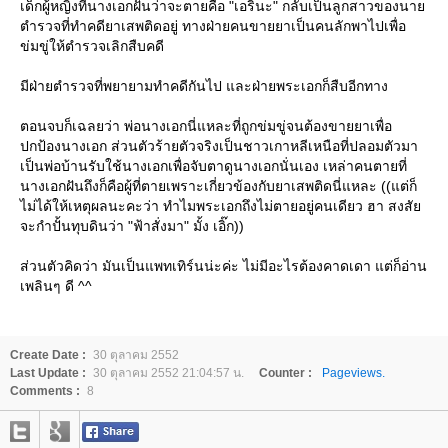
เด็กผู้หญิงที่นางเอกฝันว่าจะตายคือ "เอรินะ" กลับเป็นลูกสาวของนา
ตำรวจที่ทำคดียาเสพติดอยู่ ทางฝ่ายคนขายยาเป็นคนลักพาไปเพื่อ
ข่มขู่ให้ตำรวจเลิกสืบคดี
มีฝ่ายตำรวจที่พยายามทำคดีกันไป และฝ่ายพระเอกก็สืบอีกทาง
ตอนจบก็เฉลยว่า พ่อนางเอกนี่แหละที่ถูกข่มขู่จนต้องขายยาเพื่อ
ปกป้องนางเอก ส่วนตัวร้ายตัวจริงเป็นชาวเกาหลีเหนือที่ปลอมตัวมา
เป็นพ่อบ้านรับใช้นางเอกเพื่อจับตาดูนางเอกนั่นเอง เหล่าคนตายที่
นางเอกฝันถึงก็คือผู้ที่ตายเพราะเกี่ยวข้องกับยาเสพติดนี่แหละ ((แต่ก็
ไม่ได้ให้เหตุผลนะคะว่า ทำไมพระเอกถึงไม่ตายอยู่คนเดียว ฮา สงสั
จะกำปั้นทุบดินว่า "ฟ้าสั่งมา" มั้ง เอิ๊ก))
ส่วนตัวคิดว่า มันเป็นแพทเทิร์นน่ะค่ะ ไม่มีอะไรต้องคาดเดา แต่ก็อ่าน
เพลินๆ ดี ^^
Create Date :
30 ตุลาคม 2552
Last Update :
30 ตุลาคม 2552 21:04:57 น.
Counter :
Pageviews.
Comments :
8