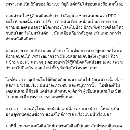
เพราะเห็นเป็นฝีมือของ มิยาเบะ มิยูกิ แต่กลับไม่ชอบหนังสือเล่มนี้เล
ตอนอ่าน ไอซ์รู้สึกเหมือนกับว่า กำลังดูน้องชายเล่นเกมพวก RPG
อะไรทำนองนั้น เพราะวิธีการดำเนินเรื่อง เหมือนเป็นการบรรยา
จากมุมมองคนนอกว่าอิโคะทำอะไรลงไปบ้าง มีกระทั่งการเคลื่อนไหว
จับคันโยก วิ่งไปมาในตึก ... มันเหมือนกับกำลังดูคนเล่นเกมมากกว่า
อ่านหนังสือนิยา
อ่านจบอย่างยากลำบากค่ะ เกือบจะโยนทิ้งกลางทางอยู่หลายครั้ง แต่
ก็อ่านจบจนได้ เพราะอยากรู้ว่า มันเฉลยตอนจบยังไง ((หลังๆ ก็อ่า
นข้ามๆ อะนะ แหะๆๆ)) ตอนจบทำให้รู้สึกผิดหวังหน่อยๆ อะค่ะ เพราะ
ว่า มันไม่มีอะไรแปลกใหม่ ทั้งๆ ที่หนังสือโครตจะหนา
ไอซ์คิดว่า ถ้าผู้เขียนไม่ได้ยึดติดกับเกมมากเกินไป จับเฉพาะเนื้อเรื่อง
หลักๆ มาเรียบเรียง มันน่าจะกระชับ และสนุกกว่านี้ ... ไอซ์เองก็ไม่
เคยเล่นเกมนี้ด้วยสิ แต่อ่านแล้วแทบจะคิดว่า ผู้เขียนเล่นเกมไปเขียน
ไปเลยนะเนี่ย เพราะบรรยายทุกขั้นตอน
สรุปว่า ... ส่วนตัวไม่ชอบหนังสือเล่มนี้อะค่ะ แนะนำว่า ให้ลองเปิด
อ่านดูซักนิดก่อนซื้อว่า ชอบสไตล์การเล่าเรื่องแบบนี้หรือเปล่า
ปกตินี่ เวลางานหนังสือ ไอซ์เหมาหนังสือญี่ปุ่นออกใหม่ของบลิสหมด