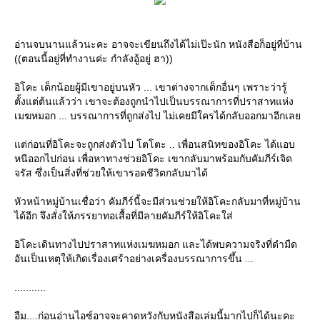
อ่านจบนานแล้วนะคะ อาจจะเขียนถึงได้ไม่เป๊ะนัก หนังสือก็อยู่ที่บ้าน
((ตอนนี้อยู่ที่ทำงานค่ะ กำลังอู้อยู่ ฮา))
อิโคะ เด็กน้อยผู้มีเขาอยู่บนหัว ... เขาต่างจากเด็กอื่นๆ เพราะว่ารู้
ตั้งแต่ต้นแล้วว่า เขาจะต้องถูกนำไปเป็นบรรณาการที่ปราสาทแห่ง
เมฆหมอก ... บรรณาการที่ถูกส่งไป ไม่เคยมีใครได้กลับออกมาอีกเล
ต่ก่อนที่อิโคะจะถูกส่งตัวไป โตโตะ .. เพื่อนสนิทของอิโคะ ได้แอบ
หนีออกไปก่อน เพื่อหาทางช่วยอิโคะ เขากลับมาพร้อมกับคัมภีร์เจิด
จรัส ซึ่งเป็นสิ่งที่ช่วยให้เขารอดชีวิตกลับมาได้
หัวหน้าหมู่บ้านเชื่อว่า คัมภีร์นี้จะมีส่วนช่วยให้อิโคะกลับมาที่หมู่บ้าน
ได้อีก จึงสั่งให้ภรรยาทอเสื้อที่มีลายคัมภีร์ให้อิโคะใส่
อิโคะเดินทางไปปราสาทแห่งเมฆหมอก และได้พบความจริงที่ดำมืด
อันเป็นเหตุให้เกิดเรื่องเศร้าอย่างเครื่องบรรณาการขึ้น ...
...........
อืม....ก่อนอ่านไอซ์อาจจะคาดหวังกับหนังสือเล่มนี้มากไปก็ได้นะคะ