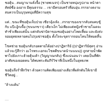
ชอฮุ้น...สมญานามลั่งจื้อ (ชายพเนจร) เป็นชายหนุ่มรูปงาม หน้าตา
สัตย์ซื่อ องอาจ มีคุณธรรม ... เขามีครอบครัวที่อบอุ่น ภรรยางดงาม
สมควรเป็นบุรุษหนุ่มที่มีความสุข
ต่...ขณะที่ชอฮุ้นเจ็บป่วย เซียวอุ้งเท้ง...ภรรยาของเขากลับสมคบชู้
กับ แป๊ะอู้กงจื้อ (ขนนกขาว) เตียวเง็ก ไม่เพียงแต่หญิงชั่วชายโฉดจะ
ทำชั่วเพียงแค่นั้น แต่กลับฆ่าบิดาของชอฮุ้นอย่างโหดเหี้ยม และยังส่ง
จอมยุทธหลายคนไปรุมฆ่าชอฮุ้น ตั้งใจจะขุดรากถอนโคนให้หมดสิ้น
ชคช่วย ชอฮุ้นกลับรอดตายได้อย่างปาฏิหาริย์ ((ปาฏิหาริย์สุดๆ อ่าน
ล้วจะรู้สึกว่า อะไรพระเอกจะโชคดีขนาดน้านนนน)) ถูกสายน้ำพัด
พาไปยังเกาะฮ้วยฮุ้นเต้า (วิญญาณกลับ) ซึ่งแน่นอนว่า เคยเป็นที่พัก
อาศัยของยอดคน ได้พบพระคัมภีร์วิชาที่เป็นหนึ่งในยุทธภพ
ชอฮุ้นจึงร่ำฝึกวิชา ด้วยความคิดเพียงอย่างเดียวที่ผลักดันให้เขามี
ชีวิตอยู่...
"ล้างแค้น"
....