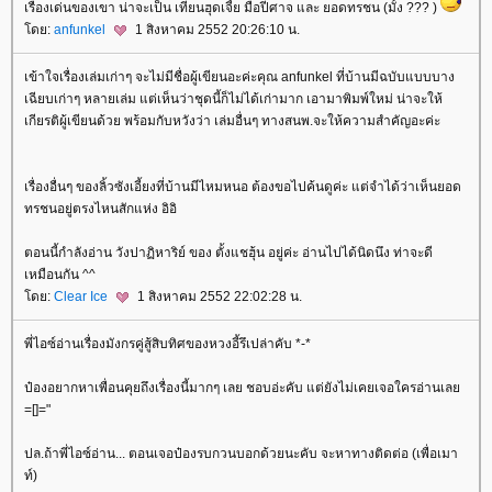
เรื่องเด่นของเขา น่าจะเป็น เทียนฮุดเจี้ย มือปีศาจ และ ยอดทรชน (มั้ง ??? )
ดย:
anfunkel
1 สิงหาคม 2552 20:26:10 น.
เข้าใจเรื่องเล่มเก่าๆ จะไม่มีชื่อผู้เขียนอะค่ะคุณ anfunkel ที่บ้านมีฉบับแบบบาง
เฉียบเก่าๆ หลายเล่ม แต่เห็นว่าชุดนี้ก็ไม่ได้เก่ามาก เอามาพิมพ์ใหม่ น่าจะให้
เกียรติผู้เขียนด้วย พร้อมกับหวังว่า เล่มอื่นๆ ทางสนพ.จะให้ความสำคัญอะค่ะ
เรื่องอื่นๆ ของลิ้วซังเอี้ยงที่บ้านมีไหมหนอ ต้องขอไปค้นดูค่ะ แต่จำได้ว่าเห็นยอด
ทรชนอยู่ตรงไหนสักแห่ง อิอิ
ตอนนี้กำลังอ่าน วังปาฏิหาริย์ ของ ตั้งแชฮุ้น อยู่ค่ะ อ่านไปได้นิดนึง ท่าจะดี
เหมือนกัน ^^
ดย:
Clear Ice
1 สิงหาคม 2552 22:02:28 น.
พี่ไอซ์อ่านเรื่องมังกรคู่สู้สิบทิศของหวงอี้รึเปล่าคับ *-*
ป๋องอยากหาเพื่อนคุยถึงเรื่องนี้มากๆ เลย ชอบอ่ะคับ แต่ยังไม่เคยเจอใครอ่านเล
=[]="
ปล.ถ้าพี่ไอซ์อ่าน... ตอนเจอป๋องรบกวนบอกด้วยนะคับ จะหาทางติดต่อ (เพื่อเมา
ท์)