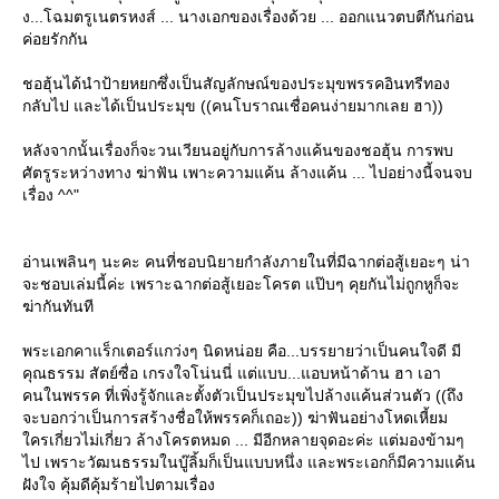
ง...โฉมตรูเนตรหงส์ ... นางเอกของเรื่องด้วย ... ออกแนวตบตีกันก่อน
ค่อยรักกัน
ชอฮุ้นได้นำป้ายหยกซึ่งเป็นสัญลักษณ์ของประมุขพรรคอินทรีทอง
กลับไป และได้เป็นประมุข ((คนโบราณเชื่อคนง่ายมากเลย ฮา))
หลังจากนั้นเรื่องก็จะวนเวียนอยู่กับการล้างแค้นของชอฮุ้น การพบ
ศัตรูระหว่างทาง ฆ่าฟัน เพาะความแค้น ล้างแค้น ... ไปอย่างนี้จนจบ
เรื่อง ^^"
อ่านเพลินๆ นะคะ คนที่ชอบนิยายกำลังภายในที่มีฉากต่อสู้เยอะๆ น่า
จะชอบเล่มนี้ค่ะ เพราะฉากต่อสู้เยอะโครต แป๊บๆ คุยกันไม่ถูกหูก็จะ
ฆ่ากันทันที
พระเอกคาแร็กเตอร์แกว่งๆ นิดหน่อย คือ...บรรยายว่าเป็นคนใจดี มี
คุณธรรม สัตย์ซื่อ เกรงใจโน่นนี่ แต่แบบ...แอบหน้าด้าน ฮา เอา
คนในพรรค ที่เพิ่งรู้จักและตั้งตัวเป็นประมุขไปล้างแค้นส่วนตัว ((ถึง
จะบอกว่าเป็นการสร้างชื่อให้พรรคก็เถอะ)) ฆ่าฟันอย่างโหดเหี้ยม
ครเกี่ยวไม่เกี่ยว ล้างโครตหมด ... มีอีกหลายจุดอะค่ะ แต่มองข้ามๆ
ไป เพราะวัฒนธรรมในบู๊ลิ้มก็เป็นแบบหนึ่ง และพระเอกก็มีความแค้น
ฝังใจ คุ้มดีคุ้มร้ายไปตามเรื่อง