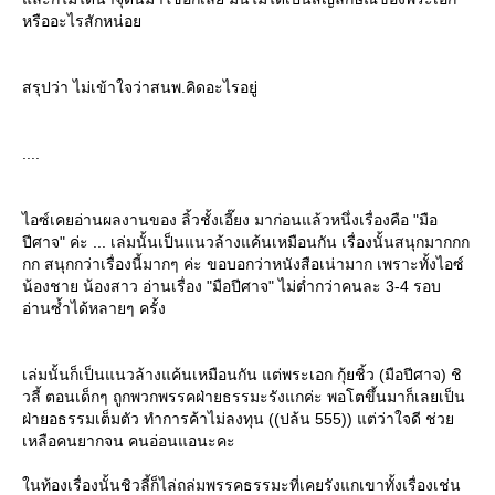
หรืออะไรสักหน่อ
สรุปว่า ไม่เข้าใจว่าสนพ.คิดอะไรอยู่
....
ไอซ์เคยอ่านผลงานของ ลิ้วชั้งเอี๊ยง มาก่อนแล้วหนึ่งเรื่องคือ "มือ
ปีศาจ" ค่ะ ... เล่มนั้นเป็นแนวล้างแค้นเหมือนกัน เรื่องนั้นสนุกมากกก
กก สนุกกว่าเรื่องนี้มากๆ ค่ะ ขอบอกว่าหนังสือเน่ามาก เพราะทั้งไอซ์
น้องชาย น้องสาว อ่านเรื่อง "มือปีศาจ" ไม่ต่ำกว่าคนละ 3-4 รอบ
อ่านซ้ำได้หลายๆ ครั้ง
เล่มนั้นก็เป็นแนวล้างแค้นเหมือนกัน แต่พระเอก กุ้ยชิ้ว (มือปีศาจ) ชิ
วลี้ ตอนเด็กๆ ถูกพวกพรรคฝ่ายธรรมะรังแกค่ะ พอโตขึ้นมาก็เลยเป็น
ฝ่ายอธรรมเต็มตัว ทำการค้าไม่ลงทุน ((ปล้น 555)) แต่ว่าใจดี ช่ว
เหลือคนยากจน คนอ่อนแอนะคะ
นท้องเรื่องนั้นชิวลี้ก็ไล่ถล่มพรรคธรรมะที่เคยรังแกเขาทั้งเรื่องเช่น