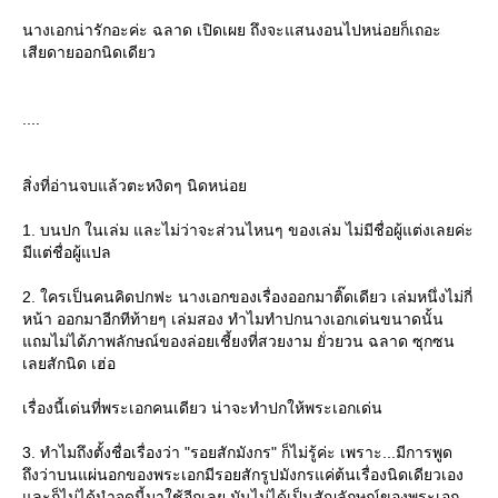
นางเอกน่ารักอะค่ะ ฉลาด เปิดเผย ถึงจะแสนงอนไปหน่อยก็เถอะ
เสียดายออกนิดเดียว
....
สิ่งที่อ่านจบแล้วตะหงิดๆ นิดหน่อ
1. บนปก ในเล่ม และไม่ว่าจะส่วนไหนๆ ของเล่ม ไม่มีชื่อผู้แต่งเลยค่ะ
มีแต่ชื่อผู้แปล
2. ใครเป็นคนคิดปกฟะ นางเอกของเรื่องออกมาติ๊ดเดียว เล่มหนึ่งไม่กี่
หน้า ออกมาอีกทีท้ายๆ เล่มสอง ทำไมทำปกนางเอกเด่นขนาดนั้น
ถมไม่ได้ภาพลักษณ์ของล่อยเชี้ยงที่สวยงาม ยั่วยวน ฉลาด ซุกซน
เลยสักนิด เฮ่อ
เรื่องนี้เด่นที่พระเอกคนเดียว น่าจะทำปกให้พระเอกเด่น
3. ทำไมถึงตั้งชื่อเรื่องว่า "รอยสักมังกร" ก็ไม่รู้ค่ะ เพราะ...มีการพูด
ถึงว่าบนแผ่นอกของพระเอกมีรอยสักรูปมังกรแค่ต้นเรื่องนิดเดียวเอง
ละก็ไม่ได้นำจุดนี้มาใช้อีกเลย มันไม่ได้เป็นสัญลักษณ์ของพระเอก