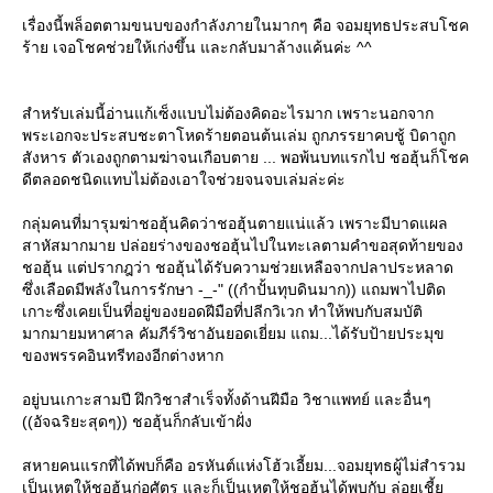
เรื่องนี้พล็อตตามขนบของกำลังภายในมากๆ คือ จอมยุทธประสบโชค
ร้าย เจอโชคช่วยให้เก่งขึ้น และกลับมาล้างแค้นค่ะ ^^
สำหรับเล่มนี้อ่านแก้เซ็งแบบไม่ต้องคิดอะไรมาก เพราะนอกจาก
พระเอกจะประสบชะตาโหดร้ายตอนต้นเล่ม ถูกภรรยาคบชู้ บิดาถูก
สังหาร ตัวเองถูกตามฆ่าจนเกือบตาย ... พอพ้นบทแรกไป ชอฮุ้นก็โชค
ดีตลอดชนิดแทบไม่ต้องเอาใจช่วยจนจบเล่มล่ะค่ะ
กลุ่มคนที่มารุมฆ่าชอฮุ้นคิดว่าชอฮุ้นตายแน่แล้ว เพราะมีบาดแผล
สาหัสมากมาย ปล่อยร่างของชอฮุ้นไปในทะเลตามคำขอสุดท้ายของ
ชอฮุ้น แต่ปรากฎว่า ชอฮุ้นได้รับความช่วยเหลือจากปลาประหลาด
ซึ่งเลือดมีพลังในการรักษา -_-" ((กำปั้นทุบดินมาก)) แถมพาไปติด
เกาะซึ่งเคยเป็นที่อยู่ของยอดฝีมือที่ปลีกวิเวก ทำให้พบกับสมบัติ
มากมายมหาศาล คัมภีร์วิชาอันยอดเยี่ยม แถม...ได้รับป้ายประมุข
ของพรรคอินทรีทองอีกต่างหาก
อยู่บนเกาะสามปี ฝึกวิชาสำเร็จทั้งด้านฝีมือ วิชาแพทย์ และอื่นๆ
((อัจฉริยะสุดๆ)) ชอฮุ้นก็กลับเข้าฝั่ง
สหายคนแรกที่ได้พบก็คือ อรหันต์แห่งโฮ้วเอี้ยม...จอมยุทธผู้ไม่สำรวม
เป็นเหตุให้ชอฮุ้นก่อศัตรู และก็เป็นเหตุให้ชอฮุ้นได้พบกับ ล่อยเชี้