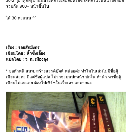
30-2. [ยาคูลท์] อ่านนิยายหลายเล่มจบหรือซีรี่ส์ที่จำนวนหน้าทั้งหมด
รวมกัน 900+ หน้าขึ้นไป
ได้ 30 คะแนน ^^
เรื่อง : รอยสักมังกร
เขียนโดย : ลิ้วชั้งเอี๊ยง
ปลโดย : ว. ณ เมืองลุง
* ขอตำหนิ สนพ. สร้างสรรค์บุ๊คส์ หน่อยค่ะ ทำไมในเล่มไม่มีชื่อผู้
เขียนล่ะคะ มีแต่ชื่อผู้แปล ไม่ว่าจะบนปกหน้า ปกใน คำนำ หาชื่อผู้
เขียนไม่เจอเลย ต้องไปเซิร์ชในเว็บเอา แย่มากค่ะ