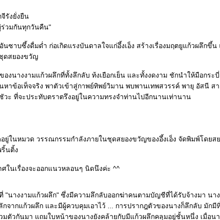
จีรังยั่งยืน
่ร่วมกันทุกวันคืน"
นซาบซึ้งดื่มด่ำ ก่อเกิดแรงบันดาลใจแก่อึ้งเอ็ง สร้างเรื่องมฤตยูแก้วผลึกขึ้น
นชุดสยองขวัญ
วของนางงามแก้วผลึกที่ทั้งลึกลับ ท้งเยือกเย็น และทั้งงดงาม ชักนำให้มือกระบี่
นหาข้อเท็จจริง พาตัวเข้าสู่กาพย์ทิพย์วิมาน พบพานเทพสวรรค์ พายุ อัสนี สา
ัวะ ที่จะประทับตราตรึงอยู่ในความทรงจำท่านไปอีกนานเท่านาน
้จัดอยู่ในหมวด วรรณกรรมกำลังภายในชุดสยองขวัญของอึ้งเอ็ง จัดพิมพ์โดยส
ิ้นติ้ง
ศในเรื่องจะออกแนวหลอนๆ นิดนึงค่ะ ^^
องที่ "นางงามแก้วผลึก" ซึ่งมีความลึกลับออกฆ่าคนตามบัญชีที่ได้รับจ้างมา นา
ักจากแก้วผลึก และมีผู้ควบคุมเอาไว้ ... การปรากฎตัวของนางก็ลึกลับ มักมีหิ
วมตัวกันมา แถมใบหน้าของนางยังคล้ายกับมีแก้วผลึกคลุมอยู่ชั้นหนึ่ง เมื่อนา