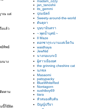
madam_ozzy
jan_tanoshii
its_gemmi
ปุณณัตถ์
ญญาณ แต่
Sweety-around-the-world
ต้นตุลา
บุษบามินตรา
ถึงแล้ว
~:พุดน้ำบุศย์:~
Il Maze
ดอกซากุระบานแค่เจ็ดวัน
ย์ทิพย์
waidhaya
JewNid
นางกอแบกเป้
ผู้สาวเมืองยศ
ของนาง
the grinning cheshire cat
นภชล
Masaomi
patsypacky
BlueWhiteRed
Nontagorn
sushiboy69
าติดตาม
tiara
หัวสมองตีบตัน
ปัญญ์ปรียา
นี้ก็มีผิด