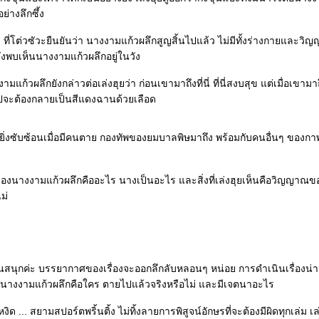
ย่างลึกซึ้ง
งๆ ที่โต่วซัวะยืนยันว่า นางงามแก้วผลึกสูญสิ้นไปแล้ว ไม่มีทั้งร่างกายและวิ
็ยังพบเห็นนางงามแก้วผลึกอยู่ในวัง
แก้วผลึกยังกล่าวต่อเล่งฮุยว่า ก่อนเขามาถึงที่นี่ ที่นี่สงบสุข แต่เมื่อเขามา
จะต้องกลายเป็นสีแดงฉานด้วยเลือด
วยิ่งซับซ้อนเมื่อมีคนตาย กองทัพของยมบาลพิษมาถึง พร้อมกับคนอื่นๆ ของกาพ
องนางงามแก้วผลึกคืออะไร นางเป็นอะไร และสิ่งที่เล่งฮุยเห็นคือวิญญาณ
ม่
่านสนุกค่ะ บรรยากาศของเรื่องจะออกลึกลับหลอนๆ หน่อย การดำเนินเรื่องน่
งนางงามแก้วผลึกคือใคร ตายไปแล้วจริงหรือไม่ และมีเจตนาอะไร
ุดหงิด ... สยามสปอร์ตพริ้นติ้ง ไม่ทิ้งลายการพิสูจน์อักษรที่จะต้องมีผิดทุกเล่ม เล่ม