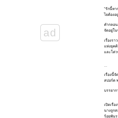
เป็นสีแห่งความยุติธรรม
Hotel on the Corner of Bitter and Sweet -
"รักนี้หาก
พล็อต "โรมิโอ-จูเลียต" ยังพลิกแพลงใช้ได้อยู่
ไยต้องอยู
เรื่อยๆ ^^
Shantaram : หากชีวิตเป็นสีสัน ชีวิตของ
คำกลอนอั
"ศานตาราม" ก็มีทุกสีใน spectrum เลยทีเดียว -
ad
จัดอยู่ใ
เยี่ยมมากค่ะ ^^
Old City Hall : ทั้งๆ ที่คดีไม่มีอะไรแท้ๆ ก็เขียน
เรื่องรา
ห้อ่านเพลินได้แฮะ ^^
ห่งยุคค้
Edge : ไพ่ใบที่เหนือกว่า
ละโต่วซ
The Handmaid's Tale : เมื่อชีวิตถูกกักขังและ
วิญญาณต้องการจะโบยบิน
...
A Bend in the Road : หนึ่งโค้งที่เปลี่ยนชีวิต
The White Tiger : เมื่อเสือขาวจะแหกกรง
เรื่องนี
กวีนิพนธ์แห่งรักยี่สิบบท และบทเพลงความสิ้น
สปอร์ต พร
หวังหนึ่งบท : อ่านที่แปลเป็นภาษาไทยไม่รู้เรื่อง
TT^TT
บรรยากา
ดอกเตอร์กับรูท และสูตรรักของเขา :
คณิตศาสตร์และความสุขของชีวิตที่เต็มไปด้ว
เปิดเรื่
ความเอื้ออารีต่อกัน
นางถูกสล
หล่น : ชีวิตคือการแสวงหาที่พักพิง หรือหนีความ
ร้อยพันร