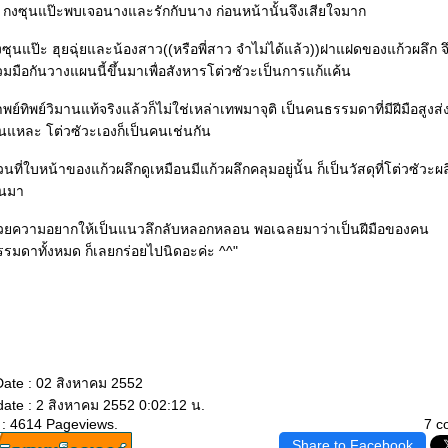
.. กงซุนแป๊ะพบเจอนางและรักกับนาง ก่อนหน้านั้นจึงเสียใจมาก
ซุนแป๊ะ ฮุยฉุ่ยและน้องสาว((หรือพี่สาว จำไม่ได้แล้ว))ฝาแฝดของแก้วผลึก จ
วมมือกันวางแผนนี้ขึ้นมาเพื่อสังหารโต่วซัวะเป็นการแก้แค้น
พย์ทิพย์วิมานแท้จริงแล้วก็ไม่ใช่เหล่าเทพมาจุติ เป็นคนธรรมดาที่มีฝีมือสูงส่
่นแหละ โต่วซัวะเองก็เป็นคนเช่นกัน
วนที่ใบหน้าของแก้วผลึกดูเหมือนมีแก้วผลึกคลุมอยู่นั้น ก็เป็นวัสดุที่โต่วซัวะผ
้นมา
้วยความอยากให้เป็นแนวลึกลับหลอกหลอน พอเฉลยมาว่าเป็นฝีมือของคน
รรมดาทั้งหมด ก็เลยกร่อยไปนิดอะค่ะ ^^"
Date : 02 สิงหาคม 2552
ate : 2 สิงหาคม 2552 0:02:12 น.
 : 4614 Pageviews.
7 c
Share to Facebook