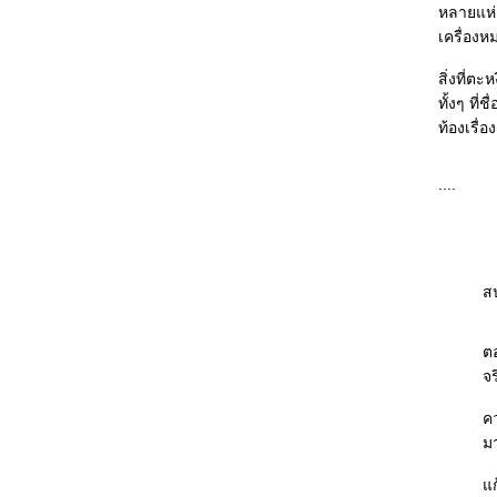
หลายแห่ง
ฟ้าสั่งมาสืบ ตอนที่ 3 บาดแผลปีศาจ : ยาเสพติด
เครื่องห
ทำลายชีวิตคน แต่ก็ยังมีคนที่อยากทำลายชีวิต
ตัวเองอยู่ดี
สิ่งที่ต
ตำรวจหน่วยสืบวิญญาณ ตอนที่ 3 แกะรอยลับ
ทั้งๆ ที
ฉบับแมวเหมียว : เป็นแนวสืบสวนที่อ่านสบายใจ
ท้องเรื่
ดีจัง
าคุโมะ นักสืบวิญญาณ ตอนที่ 3 แสงสว่าง ณ
ปลายทาง : น่าจะปรับโทษคนก่อคดีข่มขืนเป็น
....
ประหารชีวิตได้แล้ว
ละแล้วก็ไม่เหลือใคร : พล็อตนิยายคลาสสิกที่
ถูกจับมาใช้ได้อย่างน่าสนใจ
ไม่ทำงานออฟฟิศได้ไหมเนี่ย : อยากไปลองทำอา
ส
ชีพอื่นๆ บ้างจัง
คุณพ่อหัวขโมย : เมื่อหัวขโมยสวมบทคุณพ่อ
ตอ
นักสืบกำมะลอ
จร
Split Second : เสี้ยววินาทีที่จำเป็นต้องตัดสินใจ
ทุกคนจะแสดงตัวตนที่แท้จริงออกมา
คว
บุพเพซ่อนรัก ชุด ตระกูลวุ่นลุ้นรัก : ความสุข
มา
สนเรียบง่ายในความรัก
วีรบุรุษสุดหัวใจ ชุด ตระกูลวุ่นลุ้นรัก : น่ารัก-
ก้