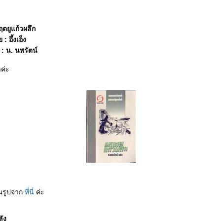
มฤตยูแก้วผลึก
: อึ้งเอ็ง
 น. นพรัตน์
ค่ะ
ณรูปจาก
ที่นี่
ค่ะ
ัง