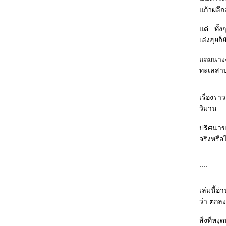
He Loves Lucy : เรื่องสุขสันต์ตามสเต็ป สาว
ก้วผลึกอ
อ้วนกลายเป็นสาวผอมแถมได้แฟนหล่อขั้นเทพ
ต่...ทั้
คินดะอิจิ ตอน คดีฆาตกรรมของสารวัตรเคนโม
เล่งฮุยก
จิ : ควรพิจารณากฎหมาย "เยาวชน" และลดอายุ
ของ "เยาวชน" ได้แล้ว
ถมนางงาม
The Guernsey Literary and Potato Peel Pie
Society : Witty, cute and warm
ทะเลสาป
คินดะอิจิยอดนักสืบ ตอนที่ 21 หญิงผู้ถือพัดจีน :
คนที่ไม่น่าสงสัยที่สุด คนนั้นล่ะ...ที่น่าสงสั
เรื่องรา
มิเกะเนะโกะ โฮส์มส์ แมวสามสียอดนักสืบ ตอน
วิมาน
ที่ 17 ความรักของสาว 4 ฤดู : อ่านเพลินๆ ตาม
มาตรฐานแมวสามสีฯ
ปริศนาข
Eleven Minutes : Love, sex and soul
จริงหรือไ
ฆาตกรในกระจกเงา : ใครคือฆาตกรที่แท้จริง
คินดะอิจิ ยอดนักสืบ ตอนที่ 20 ข้างหลังบาน
....
ประตู : หลอกล่อให้เดาฆาตกรตัวจริง
The Kill Artist : ลุ้นกับปฏิบัติการสายลับ
ศกนาฎกรรมอำพราง : โรคจิตรุนแรง vs
เล่มนี้อ
วิญญาณร้า
ว่า ตกล
คู่สืบต่างภพ ตอนที่ 2 ความฝันคืนพระจันทร์ซีด
สิ่งที่หง
จาง : คงไม่อ่านซีรียส์นี้ต่อแล้ว