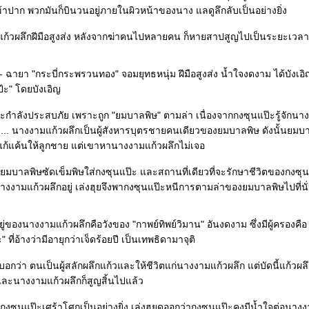
เข้าปาก พวกมันก็บินวนอยู่ภายในผิวหน้าของนาง แลดูลึกลับเป็นอย่างยิ่ง
ก้วผลึกฝีมือสูงส่ง หลังจากฆ่าคนไปหลายคน ก็หายสาปสูญไปเป็นระยะเวล
" - ฉายา "กระบี่กระพรวนทอง" จอมยุทธหนุ่ม ฝีมือสูงส่ง น้ำใจงดงาม ได้บังเอ
๊ะ" โดยบังเอิญ
ะกำลังประสบภัย เพราะถูก "ยมบาลพิษ" ตามล่า เนื่องจากกงซุนแป๊ะรู้จักนา
... นางงามแก้วผลึกเป็นผู้สังหารบุตรชายคนเดียวของยมบาลพิษ ดังนั้นยมบา
แก้แค้นให้ลูกชาย แต่เขาหานางงามแก้วผลึกไม่เจอ
มบาลพิษซัดเข็มพิษใส่กงซุนแป๊ะ และสถานที่เดียวที่จะรักษาชีวิตของกงซุน
่งนางงามแก้วผลึกอยู่ เล่งฮุยจึงพากงซุนแป๊ะหนีการตามล่าของยมบาลพิษไปที่นั
ยู่ของนางงามแก้วผลึกคือวังของ "กาพย์ทิพย์วิมาน" อันงดงาม ซึ่งมีผู้ครองคือ
" ที่อ้างว่ามีอายุกว่าเจ็ดร้อยปี เป็นเทพธิดามาจุติ
อกว่า ตนเป็นผู้สลักผลึกแก้วและให้ชีวิตแก่นางงามแก้วผลึก แต่บัดนี้แก้วผลึ
ละนางงามแก้วผลึกก็สูญสิ้นไปแล้ว
้กงซุนแป๊ะเศร้าโศกเป็นอย่างยิ่ง เล่งฮุยดูออกว่ากงซุนแป๊ะคงมีน้ำใจต่อนาง