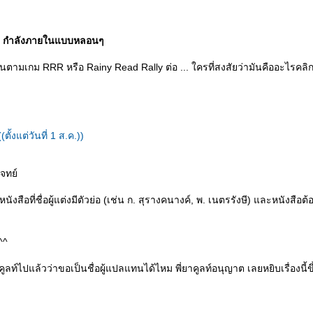
 : กำลังภายในแบบหลอนๆ
อ่านตามเกม RRR หรือ Rainy Read Rally ต่อ ... ใครที่สงสัยว่ามันคืออะไรคลิกที
(ตั้งแต่วันที่ 1 ส.ค.))
โจทย์
 หนังสือที่ชื่อผู้แต่งมีตัวย่อ (เช่น ก. สุรางคนางค์, พ. เนตรรังษี) และหนังสือ
^^
คูลท์ไปแล้วว่าขอเป็นชื่อผู้แปลแทนได้ไหม พี่ยาคูลท์อนุญาต เลยหยิบเรื่องนี