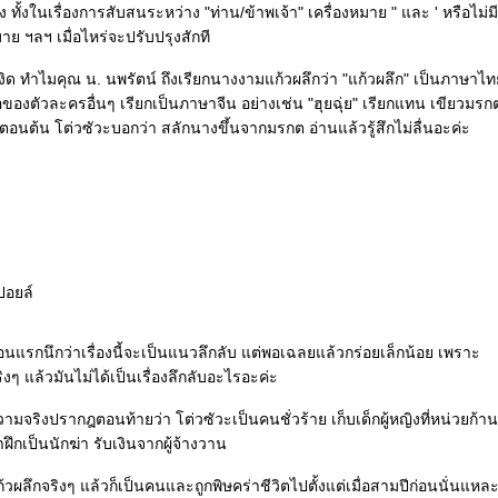
 ทั้งในเรื่องการสับสนระหว่าง "ท่าน/ข้าพเจ้า" เครื่องหมาย " และ ' หรือไม่มี
มาย ฯลฯ เมื่อไหร่จะปรับปรุงสักที
ะหงิด ทำไมคุณ น. นพรัตน์ ถึงเรียกนางงามแก้วผลึกว่า "แก้วผลึก" เป็นภาษาไทยก
่ชื่อของตัวละครอื่นๆ เรียกเป็นภาษาจีน อย่างเช่น "ฮุยฉุ่ย" เรียกแทน เขียวมรก
องตอนต้น โต่วซัวะบอกว่า สลักนางขึ้นจากมรกต อ่านแล้วรู้สึกไม่ลื่นอะค่ะ
ปอยล์
นแรกนึกว่าเรื่องนี้จะเป็นแนวลึกลับ แต่พอเฉลยแล้วกร่อยเล็กน้อย เพราะ
ิงๆ แล้วมันไม่ได้เป็นเรื่องลึกลับอะไรอะค่ะ
ามจริงปรากฎตอนท้ายว่า โต่วซัวะเป็นคนชั่วร้าย เก็บเด็กผู้หญิงที่หน่วยก้าน
ฝึกเป็นนักฆ่า รับเงินจากผู้จ้างวาน
วผลึกจริงๆ แล้วก็เป็นคนและถูกพิษคร่าชีวิตไปตั้งแต่เมื่อสามปีก่อนนั่นแหล