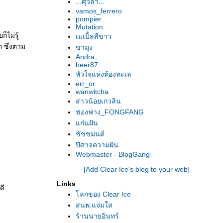
...ศุวิลา...
vamos_ferrero
pompier
Mutation
็ไม่รู้
เมเปิ้ลสีขาว
ต ซึ่งตาม
ขามุง
Andra
beer87
หัวใจแห่งท้องทะเล
err_or
wanwitcha
สาวน้อยเกวลิน
ฟองฟาง_FONGFANG
ก่นฝัน
ชัชชมนต์
ปีศาจความฝัน
Webmaster - BlogGang
[Add Clear Ice's blog to your web]
Links
ดี
ลกของ Clear Ice
สนพ.แจ่มใส
ร้านนายอินทร์
ะ