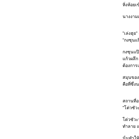
จริงไปวันๆ
หิ่งห้อย
The Giver : โลกที่ไร้ทางเลือก เป็นโลกที่
สมบูรณ์แบบจริงๆ หรือ
นางงามแ
Quarantine : จะอ่านหนังสือยอดเยี่ยมให้สนุก ก็
ต้องมีพื้นความรู้บ้างล่ะนะ -_-"
"เล่งฮุย
The Spook's Apprentice : อาชีพหมอผีนี่ไม่ง่า
"กงซุนแป
จริงๆ
The Burning Wire : อ่านบ่อยจน "รู้" พล็อตแล้ว
กงซุนแป๊
ว่าจะหักมุมตรงไหนยังไง ^^"
ก้วผลึก 
The Valkyrie Song : ซับซ้อนอย่างมีสไตล์ สนุก
ต้องการ
จนวางไม่ลง กลายเป็นนักเขียนคนโปรดสุดๆ ไป
ล้ว >_<
สมุนของย
เกมนี้ชื่อลักพาตัว : เกมตลบหลัง ใครกันที่จะเป็น
คือที่ซึ
ผู้ชนะ
The Scarecrow : ถึงจะพยายามปกป้องเต็มที่แค่
สถานที่อ
ไหน แต่...แน่ใจว่าข้อมูลออนไลน์ปลอดภัยจริงๆ
"โต่วซัวะ
งั้นหรือ
Roadside Crosses : เราเปิดเผยข้อมูลของตัว
ต่วซัวะบ
เองลงในอินเตอร์เน็ตมากไปหรือเปล่า
ทำลาย แ
Altar of Eden : เมื่อจุดเริ่มต้นกลายเป็นจุดมุ่ง
หมายและจุดจบ...
นั่นทำให