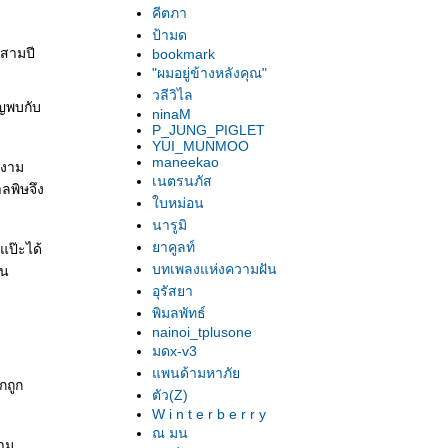
คีตภา
ป้ามด
าสามปี
bookmark
"ผมอยู่ข้างหลังคุณ"
วลีวิไล
ิญพบกับ
ninaM
P_JUNG_PIGLET
YUI_MUNMOO
maneekao
งงาม
เนตรนภัส
ลพิษจึง
บหม่อน
นารูมิ
าคูลท์
แป๊ะได้
บทเพลงแห่งความฝัน
่น
อุรัสยา
พิมลพัทธ์
nainoi_tplusone
มดx-v3
พนด้ามหาภั
กถูก
ตัว(Z)
W i n t e r b e r r y
ณ มน
งาม