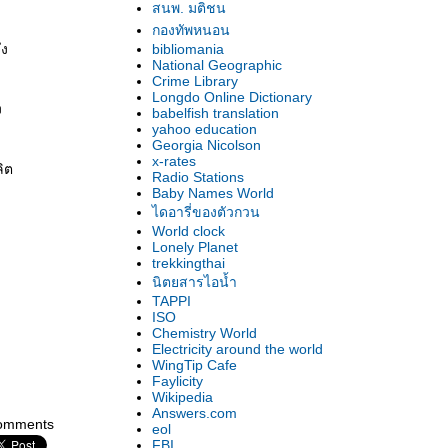
สนพ. มติชน
กองทัพหนอน
ึง
bibliomania
National Geographic
Crime Library
Longdo Online Dictionary
ง
babelfish translation
yahoo education
Georgia Nicolson
x-rates
ลิต
Radio Stations
Baby Names World
ไดอารี่ของตัวกวน
World clock
Lonely Planet
trekkingthai
นิตยสารไอน้ำ
TAPPI
ISO
Chemistry World
Electricity around the world
WingTip Cafe
Faylicity
Wikipedia
Answers.com
omments
eol
FBI