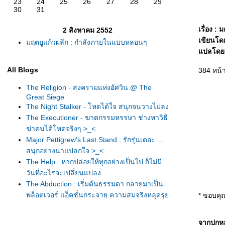
23
24
25
26
27
28
29
30
31
เรื่อง : 
2 สิงหาคม 2552
เขียนโดย 
มฤตยูแก้วผลึก : กำลังภายในแบบหลอนๆ
ปลโดย :
All Blogs
384 หน้า
The Religion - สงครามแห่งอัศวิน @ The
Great Siege
The Night Stalker - โหดได้ใจ สนุกจนวางไม่ลง
The Executioner - ฆาตกรรมหรรษา ช่างหาวิธี
ฆ่าคนได้โหดจริงๆ >_<
Major Pettigrew's Last Stand : รักรุ่นเดอะ ...
สนุกอย่างน่าแปลกใจ >_<
The Help : หากปล่อยให้ทุกอย่างเป็นไป ก็ไม่มี
วันที่อะไรจะเปลี่ยนแปลง
The Abduction : เริ่มต้นธรรมดา กลายมาเป็น
พล็อตเวอร์ แอ็คชั่นกระจาย ความสมจริงหลุดรุ่
* ขอบคุ
-_-"
The Colour of Law : อยากให้สีของกฎหมา
จากปกหล