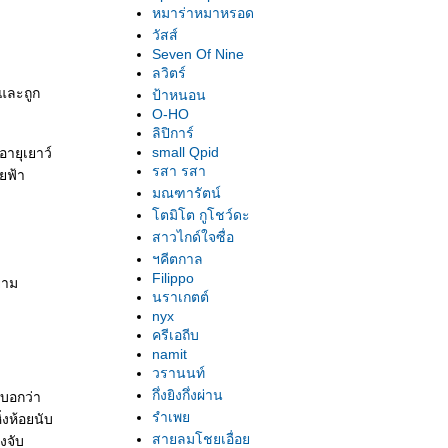
หมาร่าหมาหรอด
วัสส์
Seven Of Nine
ลวิตร์
 และถูก
ป้าหนอน
O-HO
ลิปิการ์
small Qpid
อายุเยาว์
รสา รสา
ยฟ้า
มณฑารัตน์
ตมิโต กูโชว์ดะ
สาวไกด์ใจซื่อ
ฯคีตกาล
Filippo
ยาม
นราเกตต์
nyx
ครีเอถีบ
namit
วรานนท์
กึ่งยิงกึ่งผ่าน
งบอกว่า
รำเพ
่งห้อยนับ
สายลมโชยเอื่อ
งจับ