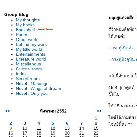
Group Blog
มฤตยูแก้วผลึก
My thoughts
My books
รีวิวหนังสือที่
Bookshelf
Poem
ได้เลยค่ะ
Other work
Behind my work
-
กระทู้เปิดตัว
My little world
Entertainments
Literature world
-
กระทู้ปัจจุบัน (
Miscellanous
Guests' room
Index
เล่มนี้อ่านตาม
Secret room
Novel : 10 songs
15-4. [ยาคูลท์]
Novel : Wings of dream
Novel : Only you
ขึ้นไป
ได้ 15 คะแนน 
<<
สิงหาคม 2552
>>
ไอซ์ได้ถามพี่ยา
1
2
3
4
5
6
7
8
จทย์นี้ค่ะ ^^
9
10
11
12
13
14
15
16
17
18
19
20
21
22