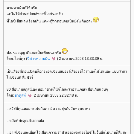
ตามมาเม้นต์ให้ครับ
ต่ไม่ได้อ่านสปอยล์ของพี่ไอซ์นะครับ
พี่ไอซ์เขียนละเอียดเกิน แค่ผมรู้ว่าตอนจบเป็นยังไงก็พอละ
ปล. ขออนุญาติแอดเป็นเพื่อนนะครับ
ดย: ไอซ์คุง (
ปีศาจความฝัน
) 2 เมษายน 2553 13:33:39 น.
เป็นเรื่องที่ตอนเปิดบล็อกจะอดเขียนสปอยล์เรื่องย่อไว้จำเองไม่ได้เนอะ แบบว่าถ้า
ไม่เขียนนี่ ลืมชัวร์
80 คือนามสกุลนี่เอง พอมาอ่านก็นึกได้ละว่าอ่านเจอเหมือนกันแว่บๆ
ดย:
าคูลท์
2 เมษายน 2553 22:32:48 น.
...สวัสดีคุณหอมกรเช่นกันค่า มีความสุขกับวันหยุดนะคะ
...หวัดดีค่ะคุณ thanitsita
...ฮา พี่เขียนละเอียดไว้เตือนความจำตัวเองอะจ้ะน้องไอซ์ ไม่งั้นอีกไม่นานก็ลืมล่ะ