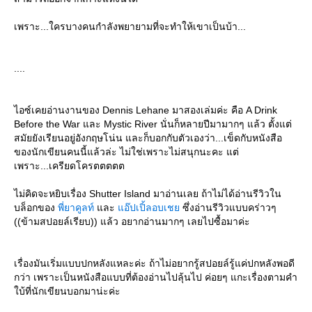
เพราะ...ใครบางคนกำลังพยายามที่จะทำให้เขาเป็นบ้า...
....
ไอซ์เคยอ่านงานของ Dennis Lehane มาสองเล่มค่ะ คือ A Drink
Before the War และ Mystic River นั่นก็หลายปีมามากๆ แล้ว ตั้งแต่
สมัยยังเรียนอยู่อังกฤษโน่น และก็บอกกับตัวเองว่า...เข็ดกับหนังสือ
ของนักเขียนคนนี้แล้วล่ะ ไม่ใช่เพราะไม่สนุกนะคะ แต่
เพราะ...เครียดโครตตตตต
ไม่คิดจะหยิบเรื่อง Shutter Island มาอ่านเลย ถ้าไม่ได้อ่านรีวิวใน
บล็อกของ
พี่ยาคูลท์
ละ
อ๊ปเปิ้ลอบเช
ซึ่งอ่านรีวิวแบบคร่าวๆ
((ข้ามสปอยล์เรียบ)) แล้ว อยากอ่านมากๆ เลยไปซื้อมาค่ะ
เรื่องมันเริ่มแบบปกหลังแหละค่ะ ถ้าไม่อยากรู้สปอยล์รู้แค่ปกหลังพอดี
กว่า เพราะเป็นหนังสือแบบที่ต้องอ่านไปลุ้นไป ค่อยๆ แกะเรื่องตามคำ
บ้ที่นักเขียนบอกมาน่ะค่ะ