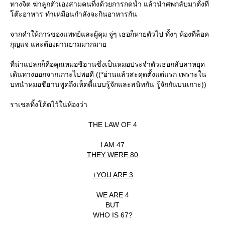
ทางจิต ฆ่าลูกตัวเองสามคนทิ้งด้วยการกดน้ำ แล้วนำศพกลับมาตั้งที่
ต๊ะอาหาร ทำเหมือนกำลังจะกินอาหารกัน
จากคำให้การของแพทย์และผู้คุม จู่ๆ เธอก็หายตัวไป ทั้งๆ ห้องที่ล็อค
กุญแจ และต้องผ่านยามมากมา
ที่น่าแปลกก็คือคุณหมอชีฮานซึ่งเป็นหมอประจำตัวเธอกลับลาหยุด
เดินทางออกจากเกาะไปพอดี ((*อ่านแล้วสะดุดตั้งแต่แรก เพราะใน
บทนำหมอชีฮานพูดถึงเท็ดดี้แบบรู้จักและสนิทกัน รู้จักกันบนเกาะ))
ราเชลทิ้งโค้ตไว้ในห้องว่า
THE LAW OF 4
I AM 47
THEY WERE 80
+YOU ARE 3
WE ARE 4
BUT
WHO IS 67?