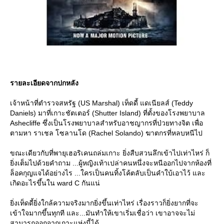
รายละเอียดจากปกหลัง
เจ้าหน้าที่ตำรวจสหรัฐ (US Marshal) เท็ดดี้ แดเนียลส์ (Teddy
Daniels) มาที่เกาะชัตเตอร์ (Shutter Island) ที่ตั้งของโรงพยาบาล
Ashecliffe ซึ่งเป็นโรงพยาบาลสำหรับอาชญากรที่ป่วยทางจิต เพื่อ
ตามหา ราเชล โซลานโด (Rachel Solando) ฆาตกรที่หลบหนีไป
ขณะเดียวกับที่พายุเฮอริเคนถล่มเกาะ ยิ่งสืบสวนลึกเข้าไปเท่าไหร่ ก็
ิ่งเต็มไปด้วยคำถาม ...ผู้หญิงเท้าเปล่าคนหนึ่งจะหนีออกไปจากห้องที่
ล็อคกุญแจได้อย่างไร ...ใครเป็นคนทิ้งโค้ตลับเป็นคำใบ้เอาไว้ และ
เกิดอะไรขึ้นใน ward C กันแน่
ิ่งเท็ดดี้ยิ่งใกล้ความจริงมากยิ่งขึ้นเท่าไหร่ เรื่องราวก็ยิ่งยากที่จะ
เข้าใจมากขึ้นทุกที และ...มันทำให้เขาเริ่มเชื่อว่า เขาอาจจะไม่
สามารถออกจากเกาะแห่งนี้ได้