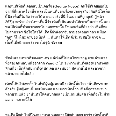
ต่คนที่เท็ดดี้เจอกลับเป็นจอร์จ (George Noyce) คนไข้ที่เคยออกไป
จากที่นี่แล้วครั้งหนึ่ง และเป็นคนที่บอกเรื่องแปลกๆ เกี่ยวกับที่นี่ให้เท็ด
ดี้ฟัง เท็ดดี้ไม่คิดว่าจะได้มาเจอจอร์จที่นี่ ในสภาพที่ถูกทุบตี ((หน้า
267)) จอร์จกล่าวโทษเท็ดดี้ว่า เท็ดดี้เป็นคนทำให้เขาเป็นอย่างนี้ และ
ขอให้เท็ดดี้ช่วยเขาออกไป นอกจากนั้นยังบอกเท็ดดี้ด้วยว่า เท็ดดี้จะ
ไม่สามารถเชื่อใจใครได้ เท็ดดี้กำลังถูกจับตามองตลอดเวลา แม้แต่
"คู่หู" ก็ไม่ใช่มิตรของเท็ดดี้ ... นั่นทำให้เท็ดดี้เริ่มสงสัยในตัวชัค ...
เท็ดดี้เพิ่งนึกออกว่า เขาไม่รู้จักชัคเล
ชัคค้นเจอประวัติของแอนดรู แต่เท็ดดี้ไม่สนใจอยากดู มัวแต่ระแวง
ทั้งสองคนหลบหนีออกจาก Ward C ได้ ระหว่างนั้นทั้งสองแยกทางกัน
พักหนึ่ง เท็ดดี้กลับมาที่จุดนัดเจอ และพบว่า ชัคหายไป และอาจตก
หน้าผาตายไปแล้ว
เท็ดดี้เดินไปเจอถ้ำ ในถ้ำมีผู้หญิงคนหนึ่ง เท็ดดี้มั่นใจว่านั่นคือราเชล
ตัวจริง ผู้หญิงคนนี้เคยเป็นหมอ และบอกเท็ดดี้ว่า เท็ดดี้ถูกวางยามา
หลายวันแล้ว ยานั้นทำให้คนปกติกลายเป็นคนเสียสติ เท็ดดี้จะไม่มีวัน
ออกจากเกาะนี้ได้
พอเท็ดดี้กลับไปที่โรงพยาบาล หมอคาวลีย์กลับบอกเขาว่า เท็ดดี้มาที่