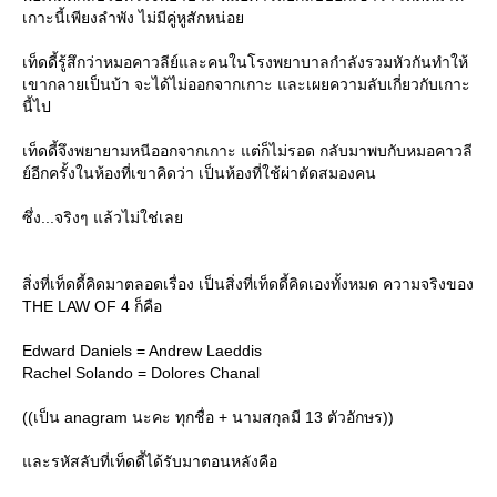
เกาะนี้เพียงลำพัง ไม่มีคู่หูสักหน่อ
เท็ดดี้รู้สึกว่าหมอคาวลีย์และคนในโรงพยาบาลกำลังรวมหัวกันทำให้
เขากลายเป็นบ้า จะได้ไม่ออกจากเกาะ และเผยความลับเกี่ยวกับเกาะ
นี้ไป
เท็ดดี้จึงพยายามหนีออกจากเกาะ แต่ก็ไม่รอด กลับมาพบกับหมอคาวลี
์อีกครั้งในห้องที่เขาคิดว่า เป็นห้องที่ใช้ผ่าตัดสมองคน
ซึ่ง...จริงๆ แล้วไม่ใช่เล
สิ่งที่เท็ดดี้คิดมาตลอดเรื่อง เป็นสิ่งที่เท็ดดี้คิดเองทั้งหมด ความจริงของ
THE LAW OF 4 ก็คือ
Edward Daniels = Andrew Laeddis
Rachel Solando = Dolores Chanal
((เป็น anagram นะคะ ทุกชื่อ + นามสกุลมี 13 ตัวอักษร))
ละรหัสลับที่เท็ดดี้ได้รับมาตอนหลังคือ