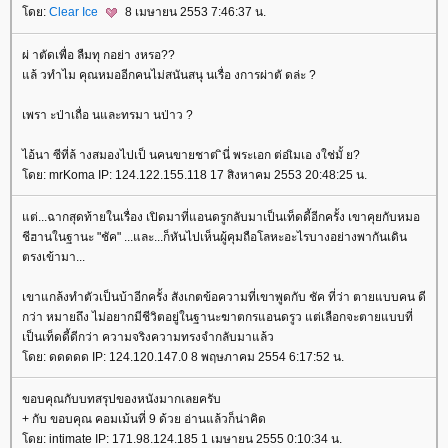
ดย:
Clear Ice
8 เมษายน 2553 7:46:37 น.
ผ่ าตัดเพื่อ ลืมทุ กอย่า งหรอ??
ล้ วทำไม คุณหมออีกคนไม่สนันสนุ นเรื่อ งการผ่าตั ดล่ะ ?
เพรา ะป่าเถื่อ นและทรมา นป่าว ?
ไอ้นา ซีที่ล้ างสมองไปเป็ นคนขายชาต ินี่ พระเอก ต่อเิมเอ งใช่มั้ ย?
ดย: mrKoma IP: 124.122.155.118 17 สิงหาคม 2553 20:48:25 น.
ต่...ฉากสุดท้ายในเรื่อง เปิดมาที่แอนดรูกลับมาเป็นเท็ดดี้อีกครั้ง เขาคุยกับหมอ
ชีฮานในฐานะ "ชัค" ...และ...ก็หันไปเห็นผู้คุมถือโลหะอะไรบางอย่างพากันเดิน
ตรงเข้ามา...
เขาแกล้งทำตัวเป็นบ้าอีกครั้ง สังเกตข้อความที่เขาพูดกับ ชัค ที่ว่า ตายแบบคน ดี
กว่า หมายถึง ไม่อยากมีชีวิตอยู่ในฐานะฆาตกรแอนดรูว แต่เลือกจะตายแบบที่
เป็นเท็ดดี้ดีกว่า ความจริงความทรงจำกลับมาแล้ว
ดย: ดดดดด IP: 124.120.147.0 8 พฤษภาคม 2554 6:17:52 น.
ขอบคุณกับบทสรุปของหนังมากเลยครับ
+ กับ ขอบคุณ คอมเม้นที่ 9 ด้วย อ่านแล้วก็น่าคิด
ดย: intimate IP: 171.98.124.185 1 เมษายน 2555 0:10:34 น.