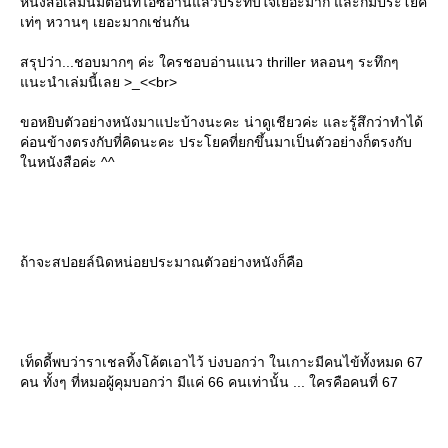
หนังสือเล่มนี้มีตอนที่ไอซ์อ่านแล้วประทับใจเยอะมาก และก็มีประโยค
เท่ๆ หวานๆ เยอะมากเช่นกัน
สรุปว่า...ชอบมากๆ ค่ะ ใครชอบอ่านแนว thriller หลอนๆ ระทึกๆ
นะนำเล่มนี้เลย >_<<br>
ขอหยิบตัวอย่างหนังมาแปะบ้างนะคะ น่าดูเชียวค่ะ และรู้สึกว่าทำได้
ค่อนข้างตรงกับที่คิดนะคะ ประโยคที่ยกขึ้นมาเป็นตัวอย่างก็ตรงกับ
นหนังสือค่ะ ^^
ถ้าจะสปอยล์นิดหน่อยประมาณตัวอย่างหนังก็คือ
เท็ดดี้พบว่าราเชลทิ้งโค้ตเอาไว้ บ่งบอกว่า ในเกาะมีคนไข้ทั้งหมด 67
คน ทั้งๆ ที่หมอผู้คุมบอกว่า มีแค่ 66 คนเท่านั้น ... ใครคือคนที่ 67