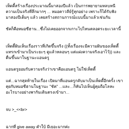
เท็ดดี้สร้างเรื่องประมาณนี้มาสองปีแล้ว เป็นการพยายามหลบหนี
ความเป็นจริงที่ลึกมากๆ ... หมอคาวลีย์รู้ทุกอย่าง เพราะก็ได้รับฟัง
มาสองปีเต็มๆ แล้ว เคยสร้างสถานการณ์แบบนี้มาแล้วเช่นกัน
ชัคก็คือหมอชีฮาน...ซึ่งไม่เคยออกจากเกาะไปไหนตลอดระยะเวลานี้
เท็ดดี้ฝันเห็นเรื่องราวที่เกิดขึ้นจริง ((ทั้งเรื่องจะมีความฝันของเท็ดดี้
ทรกเข้ามาเป็นระยะๆ ดูแล้วหลอนๆ แต่แฝงความจริงเอาไว้)) และ
ตื่นขึ้นมาในฐานะแอนดรู
อนดรูยอมรับความจริงว่าเขาคือแอนดรู ไม่ใช่เท็ดดี้
ต่...ฉากสุดท้ายในเรื่อง เปิดมาที่แอนดรูกลับมาเป็นเท็ดดี้อีกครั้ง เขา
คุยกับหมอชีฮานในฐานะ "ชัค" ...และ...ก็หันไปเห็นผู้คุมถือโลหะ
อะไรบางอย่างพากันเดินตรงเข้ามา...
จบ >_<<br>
ฉากที่ give away คำใบ้ มีเยอะมากค่ะ