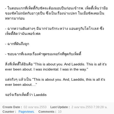
- ในตอนแรกที่เท็ดดี้กับชัคจะต้องมอบปืนก่อนเข้ารพ. เท็ดดี้เห็นว่ามือ
ของชัคไม่ถนัดกับอาวุธปืน ซึ่งเป็นเรื่องน่าแปลก ในเมื่อชัคเคยเป็น
ทหารมาก่อน
- ฉากความฝันต่างๆ มีฉากร่วมรักระหว่าง แอนดรูกับโดโรเลส ซึ่ง
เท็ดดี้คิดว่ามันเพอร์เฟค
- ฉากที่ฝันถึงลูก
- ชอบฉากที่เฉลยเรื่องคำพูดของจอร์จที่พูดกับเท็ดดี้
สิ่งที่เท็ดดี้ได้ยินคือ "This is about you. And Laeddis. This is all it's
ever been about. I was incidental. I was in the way."
ต่จริงๆ แล้วเป็น "This is about you. And, Laeddis, this is all it's
ever been about...."
จอร์จเรียกเท็ดดี้ว่า Laeddis
Create Date :
02 เมษายน 2553
Last Update :
2 เมษายน 2553 7:39:28 น.
Counter :
Pageviews.
Comments :
10