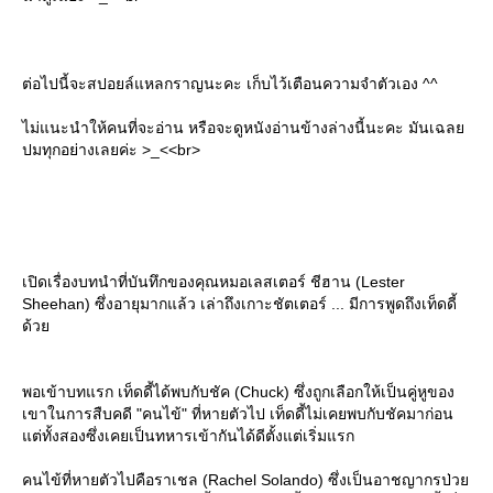
ต่อไปนี้จะสปอยล์แหลกราญนะคะ เก็บไว้เตือนความจำตัวเอง ^^
ไม่แนะนำให้คนที่จะอ่าน หรือจะดูหนังอ่านข้างล่างนี้นะคะ มันเฉล
ปมทุกอย่างเลยค่ะ >_<<br>
เปิดเรื่องบทนำที่บันทึกของคุณหมอเลสเตอร์ ชีฮาน (Lester
Sheehan) ซึ่งอายุมากแล้ว เล่าถึงเกาะชัตเตอร์ ... มีการพูดถึงเท็ดดี้
ด้ว
พอเข้าบทแรก เท็ดดี้ได้พบกับชัค (Chuck) ซึ่งถูกเลือกให้เป็นคู่หูของ
เขาในการสืบคดี "คนไข้" ที่หายตัวไป เท็ดดี้ไม่เคยพบกับชัคมาก่อน
ต่ทั้งสองซึ่งเคยเป็นทหารเข้ากันได้ดีตั้งแต่เริ่มแรก
คนไข้ที่หายตัวไปคือราเชล (Rachel Solando) ซึ่งเป็นอาชญากรป่ว