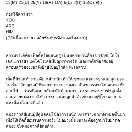
13(M)-21(U)-25(Y)-18(R)-1(A)-5(E)-8(H)-15(O)-9(I)
ถอดได้ความว่า
YOU
ARE
HIM
((*อันนี้แอบง่าย สงสัยชินกับรหัสของเรื่อง ฮา))
ความจริงก็คือ เท็ดดี้หรือแอนดรู เป็นทหารผ่านศึก เขารักกับโดโร
เลส...ภรรยา แต่โดโรเลสมีปัญหาทางจิต เธอเผาตึกที่อาศัยอยู่
ครอบครัวของเขาจึงย้ายไปอยู่ใกล้ๆ ทะเลสาป
เท็ดดี้มัวแต่ทำงาน ดื่มเหล้าหนัก ทำให้เขาละเลยภรรยาและลูก มอง
ไม่เห็น "สัญญาณ" ที่บอกว่าภรรยาของเขามีอาการทางจิต จนกระทั่ง
สายไป ... วันหนึ่งเขากลับมาถึงบ้านพบว่า ภรรยาของเขาฆ่าลูกทั้ง
สามตายหมด เขาจึงยิงภรรยา และถูกนำตัวเข้ามาอยู่ที่โรงพยาบาล
ห่งนี้มาถึงสองปีแล้ว
หมอคาวลีย์เป็นผู้ที่ดูแลคนไข้อาการหนัก เขาสร้างฉากทั้งหมดขึ้นมา
เพื่อให้เท็ดดี้ยอมรับความจริง ไม่อย่างนั้นเขาจะต้องถูกนำไปผ่าตัด
สมอง ซึ่งหมอคาวลีย์ต่อต้าน