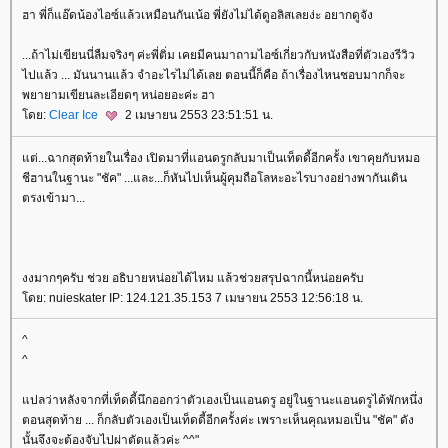
ฮา พี่ก็แอ๊ดน้องไอซ์แล้วเหมือนกันเน้อ พี่ยังไม่ได้ดูอลิสเลยง่ะ อยากดูจัง
...ถ้าไม่เขียนนี่ลืมจริงๆ ค่ะพี่ติ่ม เคยมีคนมาถามไอซ์เกี่ยวกับหนังสือที่ตัวเองรีวิว
ไปแล้ว ... มันนานแล้ว จำอะไรไม่ได้เลย ตอนนี้ก็คือ ถ้าเรื่องไหนชอบมากก็จะ
พยายามเขียนละเอียดๆ หน่อยอะค่ะ ฮา
ดย:
Clear Ice
2 เมษายน 2553 23:51:51 น.
ต่...ฉากสุดท้ายในเรื่อง เปิดมาที่แอนดรูกลับมาเป็นเท็ดดี้อีกครั้ง เขาคุยกับหมอ
ชีฮานในฐานะ "ชัค" ...และ...ก็หันไปเห็นผู้คุมถือโลหะอะไรบางอย่างพากันเดิน
ตรงเข้ามา...
งงมากๆครับ ช่วย อธิบายหน่อยได้ไหม แล้วช่วยสรุปฉากนี้หน่อยครับ
ดย: nuieskater IP: 124.121.35.153 7 เมษายน 2553 12:56:18 น.
^
^
ปลว่าหลังจากที่เท็ดดี้นึกออกว่าตัวเองเป็นแอนดรู อยู่ในฐานะแอนดรูได้พักหนึ่ง
ตอนสุดท้าย ... ก็กลับตัวเองเป็นเท็ดดี้อีกครั้งค่ะ เพราะเห็นคุณหมอเป็น "ชัค" ดัง
นั้นจึงจะต้องจับไปผ่าตัดแล้วค่ะ ^^"