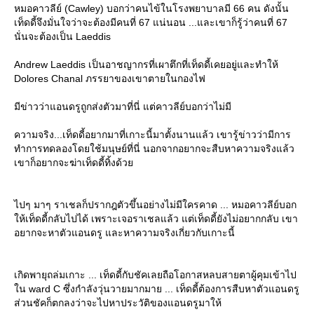
หมอคาวลีย์ (Cawley) บอกว่าคนไข้ในโรงพยาบาลมี 66 คน ดังนั้น
เท็ดดี้จึงมั่นใจว่าจะต้องมีคนที่ 67 แน่นอน ...และเขาก็รู้ว่าคนที่ 67
นั่นจะต้องเป็น Laeddis
Andrew Laeddis เป็นอาชญากรที่เผาตึกที่เท็ดดี้เคยอยู่และทำให้
Dolores Chanal ภรรยาของเขาตายในกองไฟ
มีข่าวว่าแอนดรูถูกส่งตัวมาที่นี่ แต่คาวลีย์บอกว่าไม่มี
ความจริง...เท็ดดี้อยากมาที่เกาะนี้มาตั้งนานแล้ว เขารู้ข่าวว่ามีการ
ทำการทดลองโดยใช้มนุษย์ที่นี่ นอกจากอยากจะสืบหาความจริงแล้ว
เขาก็อยากจะฆ่าเท็ดดี้ทิ้งด้ว
ไปๆ มาๆ ราเชลก็ปรากฎตัวขึ้นอย่างไม่มีใครคาด ... หมอคาวลีย์บอก
ห้เท็ดดี้กลับไปได้ เพราะเจอราเชลแล้ว แต่เท็ดดี้ยังไม่อยากกลับ เขา
อยากจะหาตัวแอนดรู และหาความจริงเกี่ยวกับเกาะนี้
เกิดพายุถล่มเกาะ ... เท็ดดี้กับชัคเลยถือโอกาสหลบสายตาผู้คุมเข้าไป
น ward C ซึ่งกำลังวุ่นวายมากมาย ... เท็ดดี้ต้องการสืบหาตัวแอนดรู
ส่วนชัคก็ตกลงว่าจะไปหาประวัติของแอนดรูมาให้