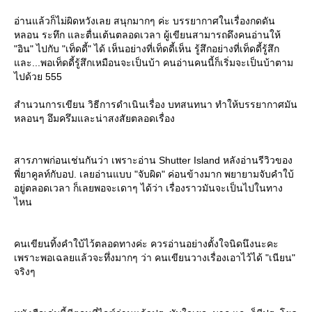
อ่านแล้วก็ไม่ผิดหวังเลย สนุกมากๆ ค่ะ บรรยากาศในเรื่องกดดัน
หลอน ระทึก และตื่นเต้นตลอดเวลา ผู้เขียนสามารถดึงคนอ่านให้
"อิน" ไปกับ "เท็ดดี้" ได้ เห็นอย่างที่เท็ดดี้เห็น รู้สึกอย่างที่เท็ดดี้รู้สึก
ละ...พอเท็ดดี้รู้สึกเหมือนจะเป็นบ้า คนอ่านคนนี้ก็เริ่มจะเป็นบ้าตาม
ไปด้วย 555
สำนวนการเขียน วิธีการดำเนินเรื่อง บทสนทนา ทำให้บรรยากาศมัน
หลอนๆ อึมครึมและน่าสงสัยตลอดเรื่อง
สารภาพก่อนเช่นกันว่า เพราะอ่าน Shutter Island หลังอ่านรีวิวของ
พี่ยาคูลท์กับอป. เลยอ่านแบบ "จับผิด" ค่อนข้างมาก พยายามจับคำใบ้
อยู่ตลอดเวลา ก็เลยพอจะเดาๆ ได้ว่า เรื่องราวมันจะเป็นไปในทาง
ไหน
คนเขียนทิ้งคำใบ้ไว้ตลอดทางค่ะ ควรอ่านอย่างตั้งใจนิดนึงนะคะ
เพราะพอเฉลยแล้วจะทึ่งมากๆ ว่า คนเขียนวางเรื่องเอาไว้ได้ "เนียน"
จริงๆ