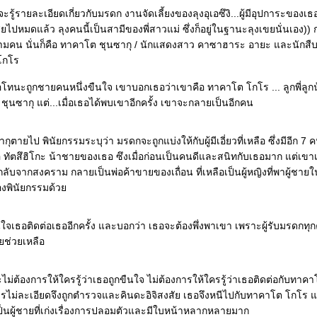
จะรู้รายละเอียดเกี่ยวกับมรดก งานจัดเลี้ยงของลุงอุเอซึงิ...ผู้มีอุปการะของเธอ
ยไปหมดแล้ว ลุงคนนี้เป็นสามีของพี่สาวแม่ ซึ่งก็อยู่ในฐานะลุงเขยนั่นเอง)) 
ามคน นั่นก็คือ ทาคาโต ชุนซากุ / นักแสดงสาว คาซาฮาระ อายะ และนักสืบช
งโกโร
อโทนะถูกชายคนหนึ่งขืนใจ เขาบอกเธอว่าเขาคือ ทาคาโต โกโร ... ลูกพี่ลูก
ุนซากุ แต่...เมื่อเธอได้พบเขาอีกครั้ง เขาจะกลายเป็นอีกคน
ากุตายไป พินัยกรรมระบุว่า มรดกจะถูกแบ่งให้กับผู้มีเอี่ยวที่เหลือ ซึ่งมีอีก 7 ค
 ทัตสึฮิโกะ น้าชายของเธอ ซึงเมื่อก่อนเป็นคนดีและสนิทกับเธอมาก แต่เขา
ลับจากสงคราม กลายเป็นพ่อค้าขายของเถื่อน ที่เหลือเป็นผู้หญิงที่พาผู้ชายใ
ื่องพินัยกรรมด้ว
นใจเธอติดต่อเธออีกครั้ง และบอกว่า เธอจะต้องพึ่งพาเขา เพราะผู้รับมรดกทุ
ยช่วยเหลือ
่ต้องการให้ใครรู้ว่าเธอถูกขืนใจ ไม่ต้องการให้ใครรู้ว่าเธอติดต่อกับทาค
ารไม่ละเอียดจึงถูกตำรวจและคินดะอิจิสงสัย เธอจึงหนีไปกับทาคาโต โกโร 
ป็นผู้ชายที่เก่งเรื่องการปลอมตัวและมีใบหน้าหลากหลายมาก