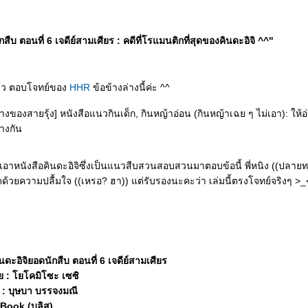
กสืบ ตอนที่ 6 เจดีย์สามเศียร : คดีที่โรแมนติกที่สุดของคินดะอิจิ ^^"
แล้ว ตอบโจทย์ของ
HHR
ข้อข้างล่างนี้ค่ะ ^^
งของสายรุ้ง] หนังสือแนวกินเด็ก, กินหญ้าอ่อน (กินหญ้าเฉย ๆ ไม่เอา): ให้อ่
างกัน
อาหนังสือคินดะอิจิซึ่งเป็นแนวสืบสวนสอบสวนมาตอบข้อนี้ พี่หนิง ((ปลายท
ดด้วยความปลื้มใจ ((เหรอ? ฮา)) แต่รับรองนะคะว่า เล่มนี้ตรงโจทย์จริงๆ >_
คินดะอิจิยอดนักสืบ ตอนที่ 6 เจดีย์สามเศียร
ย : โยโคมิโซะ เซซิ
 บุษบา บรรจงมณี
JBook (บลิส)