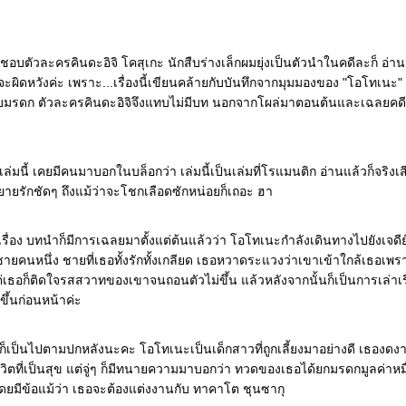
นชอบตัวละครคินดะอิจิ โคสุเกะ นักสืบร่างเล็กผมยุ่งเป็นตัวนำในคดีละก็ อ่านเ
ผิดหวังค่ะ เพราะ...เรื่องนี้เขียนคล้ายกับบันทึกจากมุมมองของ "โอโทเนะ
้รับมรดก ตัวละครคินดะอิจิจึงแทบไม่มีบท นอกจากโผล่มาตอนต้นและเฉลยค
เล่มนี้ เคยมีคนมาบอกในบล็อกว่า เล่มนี้เป็นเล่มที่โรแมนติก อ่านแล้วก็จริงเส
ยายรักชัดๆ ถึงแม้ว่าจะโชกเลือดซักหน่อยก็เถอะ ฮา
รื่อง บทนำก็มีการเฉลยมาตั้งแต่ต้นแล้วว่า โอโทเนะกำลังเดินทางไปยังเจดี
ชายคนหนึ่ง ชายที่เธอทั้งรักทั้งเกลียด เธอหวาดระแวงว่าเขาเข้าใกล้เธอเพรา
เธอก็ติดใจรสสวาทของเขาจนถอนตัวไม่ขึ้น แล้วหลังจากนั้นก็เป็นการเล่าเรื
ขึ้นก่อนหน้าค่ะ
วก็เป็นไปตามปกหลังนะคะ โอโทเนะเป็นเด็กสาวที่ถูกเลี้ยงมาอย่างดี เธองด
ีวิตที่เป็นสุข แต่จู่ๆ ก็มีทนายความมาบอกว่า ทวดของเธอได้ยกมรดกมูลค่าหม
ดยมีข้อแม้ว่า เธอจะต้องแต่งงานกับ ทาคาโต ชุนซากุ