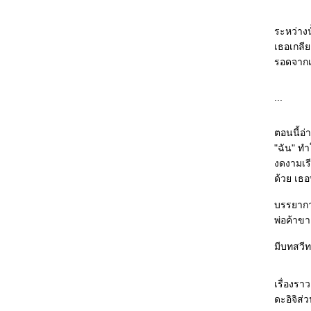
หมายและจุดจบ...
He Loves Lucy : เรื่องสุขสันต์ตามสเต็ป สาว
อ้วนกลายเป็นสาวผอมแถมได้แฟนหล่อขั้นเทพ
ระหว่าง
คินดะอิจิ ตอน คดีฆาตกรรมของสารวัตรเคนโม
เธอเกลีย
จิ : ควรพิจารณากฎหมาย "เยาวชน" และลด
รอดจากเห
อายุของ "เยาวชน" ได้แล้ว
The Guernsey Literary and Potato Peel Pie
...
Society : Witty, cute and warm
คินดะอิจิยอดนักสืบ ตอนที่ 21 หญิงผู้ถือพัดจีน :
คนที่ไม่น่าสงสัยที่สุด คนนั้นล่ะ...ที่น่าสงสั
ตอนนี้อ่
มิเกะเนะโกะ โฮส์มส์ แมวสามสียอดนักสืบ ตอน
"ฉัน" ทำใ
ที่ 17 ความรักของสาว 4 ฤดู : อ่านเพลินๆ ตาม
งดงามเร
มาตรฐานแมวสามสีฯ
ด้วย เธอ
Eleven Minutes : Love, sex and soul
ฆาตกรในกระจกเงา : ใครคือฆาตกรที่แท้จริง
บรรยากา
คินดะอิจิ ยอดนักสืบ ตอนที่ 20 ข้างหลังบาน
พ่อค้าข
ประตู : หลอกล่อให้เดาฆาตกรตัวจริง
มีบทสวี
The Kill Artist : ลุ้นกับปฏิบัติการสายลับ
ศกนาฎกรรมอำพราง : โรคจิตรุนแรง vs
วิญญาณร้า
เรื่องร
คู่สืบต่างภพ ตอนที่ 2 ความฝันคืนพระจันทร์ซีด
ดะอิจิส่
จาง : คงไม่อ่านซีรียส์นี้ต่อแล้ว