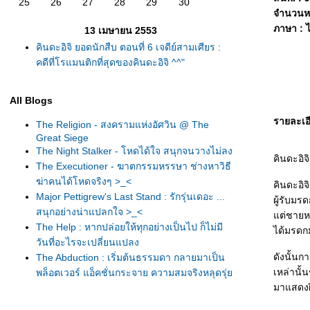
25
26
27
28
29
30
จำนวนหน
ภาษา : 
13 เมษายน 2553
คินดะอิจิ ยอดนักสืบ ตอนที่ 6 เจดีย์สามเศียร :
คดีที่โรแมนติกที่สุดของคินดะอิจิ ^^"
All Blogs
รายละเอ
The Religion - สงครามแห่งอัศวิน @ The
Great Siege
The Night Stalker - โหดได้ใจ สนุกจนวางไม่ลง
คินดะอิจ
The Executioner - ฆาตกรรมหรรษา ช่างหาวิธี
ฆ่าคนได้โหดจริงๆ >_<
คินดะอิ
Major Pettigrew's Last Stand : รักรุ่นเดอะ ...
ผู้รับมร
สนุกอย่างน่าแปลกใจ >_<
ต่ชายหนุ
The Help : หากปล่อยให้ทุกอย่างเป็นไป ก็ไม่มี
ได้มรดก
วันที่อะไรจะเปลี่ยนแปลง
ดังนั้นก
The Abduction : เริ่มต้นธรรมดา กลายมาเป็น
เหล่านั้
พล็อตเวอร์ แอ็คชั่นกระจาย ความสมจริงหลุดรุ่
-_-"
มาแสดงฝี
The Colour of Law : อยากให้สีของกฎหมา