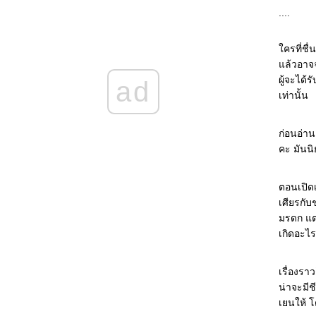
เป็นสีแห่งความยุติธรรม
....
Hotel on the Corner of Bitter and Sweet -
พล็อต "โรมิโอ-จูเลียต" ยังพลิกแพลงใช้ได้อยู่
เรื่อยๆ ^^
ครที่ชื่
Shantaram : หากชีวิตเป็นสีสัน ชีวิตของ
ล้วอาจจะ
"ศานตาราม" ก็มีทุกสีใน spectrum เลยทีเดียว -
ผู้จะได
ad
เยี่ยมมากค่ะ ^^
เท่านั้น
Old City Hall : ทั้งๆ ที่คดีไม่มีอะไรแท้ๆ ก็เขียน
ห้อ่านเพลินได้แฮะ ^^
ก่อนอ่าน
Edge : ไพ่ใบที่เหนือกว่า
คะ มันนิ
The Handmaid's Tale : เมื่อชีวิตถูกกักขังและ
วิญญาณต้องการจะโบยบิน
A Bend in the Road : หนึ่งโค้งที่เปลี่ยนชีวิต
ตอนเปิดเ
The White Tiger : เมื่อเสือขาวจะแหกกรง
เศียรกับ
กวีนิพนธ์แห่งรักยี่สิบบท และบทเพลงความสิ้น
มรดก แต่
หวังหนึ่งบท : อ่านที่แปลเป็นภาษาไทยไม่รู้เรื่อง
เกิดอะไร
TT^TT
ดอกเตอร์กับรูท และสูตรรักของเขา :
เรื่องรา
คณิตศาสตร์และความสุขของชีวิตที่เต็มไปด้ว
น่าจะมีช
ความเอื้ออารีต่อกัน
เยนให้ โ
หล่น : ชีวิตคือการแสวงหาที่พักพิง หรือหนีความ