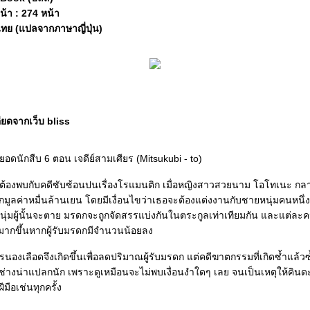
้า : 274 หน้า
ไทย (แปลจากภาษาญี่ปุ่น)
ียดจากเว็บ bliss
ิยอดนักสืบ 6 ตอน เจดีย์สามเศียร (Mitsukubi - to)
จิต้องพบกับคดีซับซ้อนปนเรื่องโรแมนติก เมื่อหญิงสาวสวยนาม โอโทเนะ กล
ดกมูลค่าหมื่นล้านเยน โดยมีเงื่อนไขว่าเธอจะต้องแต่งงานกับชายหนุ่มคนหนึ่ง
่มผู้นั้นจะตาย มรดกจะถูกจัดสรรแบ่งกันในตระกูลเท่าเทียมกัน และแต่ละค
มากขึ้นหากผู้รับมรดกมีจำนวนน้อยลง
ารนองเลือดจึงเกิดขึ้นเพื่อลดปริมาณผู้รับมรดก แต่คดีฆาตกรรมที่เกิดซ้ำแล้วซ
นช่างน่าแปลกนัก เพราะดูเหมือนจะไม่พบเงื่อนงำใดๆ เลย จนเป็นเหตุให้คินดะอ
มือเช่นทุกครั้ง