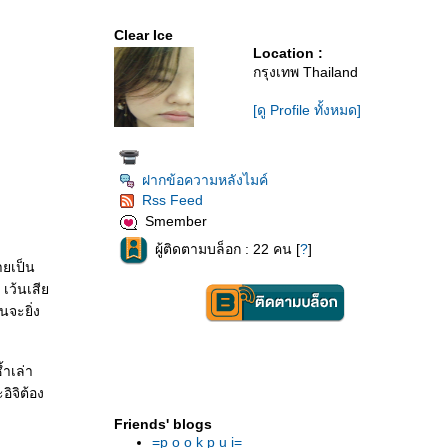
Clear Ice
Location :
กรุงเทพ Thailand
[ดู Profile ทั้งหมด]
ฝากข้อความหลังไมค์
Rss Feed
Smember
ผู้ติดตามบล็อก : 22 คน [
?
]
ายเป็น
 เว้นเสี
นจะยิ่ง
้ำเล่า
ิจิต้อง
Friends' blogs
=p o o k p u i=