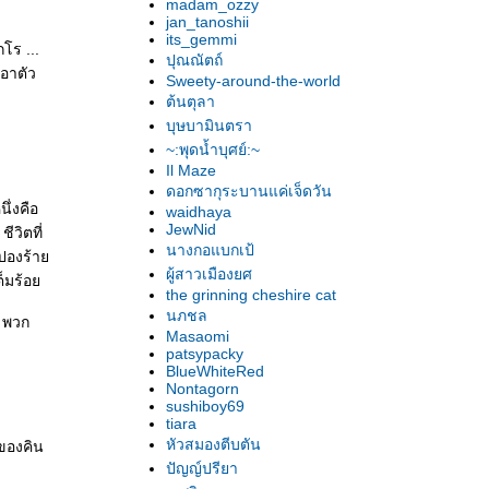
madam_ozzy
jan_tanoshii
its_gemmi
โร ...
ปุณณัตถ์
เอาตัว
Sweety-around-the-world
ต้นตุลา
บุษบามินตรา
~:พุดน้ำบุศย์:~
Il Maze
ดอกซากุระบานแค่เจ็ดวัน
ึ่งคือ
waidhaya
JewNid
ีวิตที่
นางกอแบกเป้
กปองร้า
ผู้สาวเมืองยศ
ต็มร้อ
the grinning cheshire cat
นภชล
 พวก
Masaomi
patsypacky
BlueWhiteRed
Nontagorn
sushiboy69
tiara
หัวสมองตีบตัน
ของคิน
ปัญญ์ปรียา