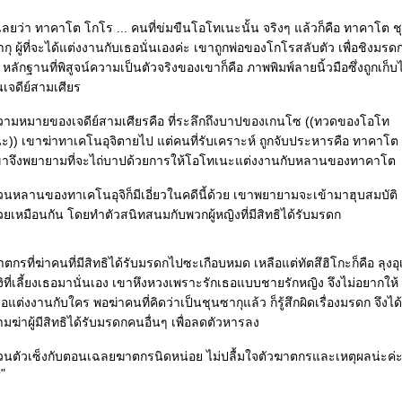
ลยว่า ทาคาโต โกโร ... คนที่ข่มขืนโอโทเนะนั้น จริงๆ แล้วก็คือ ทาคาโต ช
กุ ผู้ที่จะได้แต่งงานกับเธอนั่นเองค่ะ เขาถูกพ่อของโกโรสลับตัว เพื่อชิงมรด
. หลักฐานที่พิสูจน์ความเป็นตัวจริงของเขาก็คือ ภาพพิมพ์ลายนิ้วมือซึ่งถูกเก็บไ
เจดีย์สามเศียร
วามหมายของเจดีย์สามเศียรคือ ที่ระลึกถึงบาปของเกนโซ ((ทวดของโอโท
ะ)) เขาฆ่าทาเคโนอุจิตายไป แต่คนที่รับเคราะห์ ถูกจับประหารคือ ทาคาโต .
ขาจึงพยายามที่จะไถ่บาปด้วยการให้โอโทเนะแต่งงานกับหลานของทาคาโต
่วนหลานของทาเคโนอุจิก็มีเอี่ยวในคดีนี้ด้วย เขาพยายามจะเข้ามาฮุบสมบัติ
วยเหมือนกัน โดยทำตัวสนิทสนมกับพวกผู้หญิงที่มีสิทธิได้รับมรดก
ตกรที่ฆ่าคนที่มีสิทธิได้รับมรดกไปซะเกือบหมด เหลือแต่ทัตสึฮิโกะก็คือ ลุงอุ
งิที่เลี้ยงเธอมานั่นเอง เขาหึงหวงเพราะรักเธอแบบชายรักหญิง จึงไม่อยากให้
อแต่งงานกับใคร พอฆ่าคนที่คิดว่าเป็นชุนซากุแล้ว ก็รู้สึกผิดเรื่องมรดก จึงได้
มฆ่าผู้มีสิทธิได้รับมรดกคนอื่นๆ เพื่อลดตัวหารลง
่วนตัวเซ็งกับตอนเฉลยฆาตกรนิดหน่อย ไม่ปลื้มใจตัวฆาตกรและเหตุผลน่ะค่
"