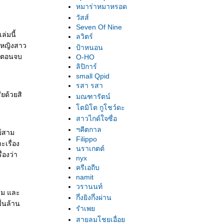
หมาร่าหมาหรอด
วัสส์
Seven Of Nine
ล่มนี้
ลวิตร์
" หญิงสาว
ป้าหนอน
ดีตอนจบ
O-HO
ลิปิการ์
small Qpid
รสา รสา
ียด้วยสิ
มณฑารัตน์
ตมิโต กูโชว์ดะ
สาวไกด์ใจซื่อ
ฯคีตกาล
ย์สาม
Filippo
ะเรื่อง
นราเกตต์
่องว่า
nyx
ครีเอถีบ
namit
วรานนท์
งาม และ
กึ่งยิงกึ่งผ่าน
ื่นล้าน
รำเพ
สายลมโชยเอื่อ