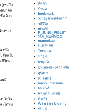
คีตภา
 ((พ่อกับ
ป้ามด
กลับมีคน
bookmark
ื่อ อิวา
"ผมอยู่ข้างหลังคุณ"
วลีวิไล
ninaM
น้องของ
P_JUNG_PIGLET
YUI_MUNMOO
maneekao
เนตรนภัส
น หนึ่ง
บหม่อน
เปลี่ยนไป
นารูมิ
นชีวิตมา
าคูลท์
บทเพลงแห่งความฝัน
อุรัสยา
พิมลพัทธ์
กคนมี
nainoi_tplusone
มดx-v3
พนด้ามหาภั
าโต โกโร
ตัว(Z)
W i n t e r b e r r y
และได้พบ
ณ มน