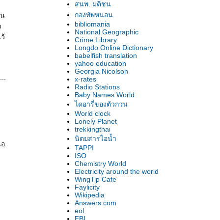
สนพ. มติชน
กองทัพหนอน
ุน
bibliomania
ก
National Geographic
ว้
Crime Library
Longdo Online Dictionary
babelfish translation
yahoo education
Georgia Nicolson
..
x-rates
Radio Stations
Baby Names World
ไดอารี่ของตัวกวน
World clock
Lonely Planet
trekkingthai
นิตยสารไอน้ำ
เอ
TAPPI
ISO
Chemistry World
Electricity around the world
WingTip Cafe
Faylicity
ะ
Wikipedia
Answers.com
eol
FBI