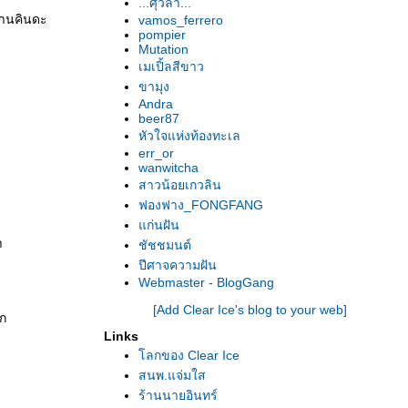
...ศุวิลา...
่านคินดะ
vamos_ferrero
pompier
Mutation
เมเปิ้ลสีขาว
ขามุง
Andra
beer87
หัวใจแห่งท้องทะเล
err_or
wanwitcha
สาวน้อยเกวลิน
ฟองฟาง_FONGFANG
ุ
ก่นฝัน
า
ชัชชมนต์
ปีศาจความฝัน
Webmaster - BlogGang
[Add Clear Ice's blog to your web]
ัก
Links
ลกของ Clear Ice
สนพ.แจ่มใส
ร้านนายอินทร์