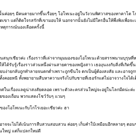
นั้นค่อยๆ มีคนตายมากขึ้นเรื่อยๆ โอโทเนะอยู่ในวังวนพิศวาสของทาคาโต โก
ดเขา แต่ก็ติดใจรสรักที่เขามอบให้ นอกจากนั้นยังไม่มีใครอื่นให้พึ่งพิงเพื่อจะ
ตุการณ์นองเลือดครั้งนี้
านสนุกเชียวค่ะ เรื่องราวที่เล่าจากมุมมองของโอโทเนะด้วยสรรพนามบุรุษที่หน
ห้ได้รับรู้เรื่องราวส่วนหนึ่งผ่านสายตาของหญิงสาว เธองุนงงกับสิ่งที่เกิดขึ้น ช
ียบง่ายกลับถูกทำลายจนตกต่ำเพราะถูกขืนใจ ตกเป็นผู้ต้องสงสัย และอาจถู
ทั้งคอยหนี ทั้งพยายามสืบหาความจริงไปกับชายที่เธอรักแต่ไม่อาจวางใจได้เ
ศในเรื่องแลดูน่าสงสัยตลอด เพราะตัวละครส่วนใหญ่จะอยู่ในโลกมืดน่ะค่ะ
ายของเถื่อน พวกแสดงโชว์วับๆ แวมๆ
ทของโอโทเนะกับโกโรเยอะเชียวค่ะ ฮา
าวอาจจะไม่ได้เน้นการสืบสวนสอบสวน ค่อยๆ เก็บคำใบ้เหมือนอีกหลายๆ ตอน
วนใหญ่ แต่ก็แปลกใหม่ดี