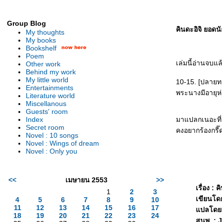
Group Blog
คินดะอิจิ ยอดนั
My thoughts
My books
Bookshelf
Poem
เล่มนี้อ่านจบ
Other work
Behind my work
My little world
10-15. [ปลายทา
Entertainments
พระนางมีอายุห่
Literature world
Miscellanous
Guests' room
Index
มาแปลกเนอะที่เ
Secret room
คงอยากร้องกรี๊
Novel : 10 songs
Novel : Wings of dream
Novel : Only you
<<
เมษายน 2553
>>
เรื่อง : 
1
2
3
เขียนโด
4
5
6
7
8
9
10
11
12
13
14
15
16
17
ปลโดย :
18
19
20
21
22
23
24
สนพ. : 