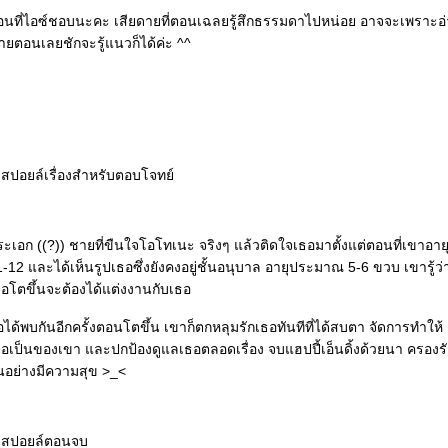
ตอนที่ไอซ์ชอบนะคะ เสียดายที่ตอนเฉลยรู้สึกธรรมดาไปหน่อย อาจจะเพราะอ
ายตอนเลยชักจะรู้แนวก็ได้ค่ะ ^^
 สปอยล์เรื่องสำหรับตอบโจทย์
ะเอก ((?)) ชายที่ขืนใจโอโทเนะ จริงๆ แล้วติดใจเธอมาตั้งแต่ตอนที่เขาอาย
-12 และได้เห็นรูปเธอซึ่งยังคงอยู่ชั้นอนุบาล อายุประมาณ 5-6 ขวบ เขารู้ว่
ื่อโตขึ้นจะต้องได้แต่งงานกับเธอ
ได้พบกันอีกครั้งตอนโตขึ้น เขาก็ตกหลุมรักเธอทันทีที่ได้สบตา จัดการทำให้
ธอเป็นของเขา และปกป้องดูแลเธอตลอดเรื่อง จบแฮปปี้เอ็นดิ้งด้วยนา ครองร
ันอย่างมีความสุข >_<
* สปอยล์ตอนจบ