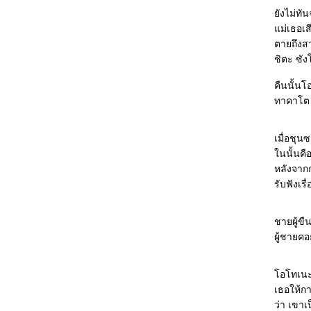
จริงไปวันๆ
ังไม่ทัน
The Giver : โลกที่ไร้ทางเลือก เป็นโลกที่
ม่เธอเสี
สมบูรณ์แบบจริงๆ หรือ
ตายถึงส
Quarantine : จะอ่านหนังสือยอดเยี่ยมให้สนุก ก็
ชิตะ ซั
ต้องมีพื้นความรู้บ้างล่ะนะ -_-"
The Spook's Apprentice : อาชีพหมอผีนี่ไม่ง่า
คืนนั้นโ
จริงๆ
ทาคาโต ช
The Burning Wire : อ่านบ่อยจน "รู้" พล็อตแล้ว
ว่าจะหักมุมตรงไหนยังไง ^^"
เมื่อชุนซ
The Valkyrie Song : ซับซ้อนอย่างมีสไตล์ สนุก
นนั้นคือ
จนวางไม่ลง กลายเป็นนักเขียนคนโปรดสุดๆ ไป
หลังจากก
ล้ว >_<
รับฟังเร
เกมนี้ชื่อลักพาตัว : เกมตลบหลัง ใครกันที่จะเป็น
ผู้ชนะ
The Scarecrow : ถึงจะพยายามปกป้องเต็มที่แค่
ชายผู้ขื
ไหน แต่...แน่ใจว่าข้อมูลออนไลน์ปลอดภัยจริงๆ
ผู้ชายคอ
งั้นหรือ
Roadside Crosses : เราเปิดเผยข้อมูลของตัว
อโทเนะไม
เองลงในอินเตอร์เน็ตมากไปหรือเปล่า
เธอให้ก
Altar of Eden : เมื่อจุดเริ่มต้นกลายเป็นจุดมุ่ง
ว่า เขาเ