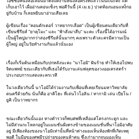
ไอซ์ซื้อหนังสือเล่มนี้มาตั้งแต่งานหนังสือครั้งที่แล้วโน่นแน่ะค่ะ แต่
เก็บเอาไว้ เผื่ออ่านตอนเซ็งๆ พอดีวันนี้ (4 เม.ย.) ปวดท้องนอนแหง็กอ
ู่กับบ้าน ก็เลยหยิบมาอ่านเสียเล
ผู้เขียนเรื่อง "คอนดักเตอร์ วาทยากรเลือด" เป็นผู้เขียนคนเดียวกับที่
เขียนซีรียส์ "ยาคุโมะ" และ "ฟ้าสั่งมาสืบ" นะคะ เรื่องนี้ได้อารมณ์
เป็นผู้ใหญ่มากกว่าสองซีรียส์นั้นมากๆ คงเพราะตัวละครมีความเป็น
ผู้ใหญ่ อยู่ในวัยทำงานกันแล้วนั่นเอง
เรื่องก็เริ่มต้นเหมือนกับปกหลังนะคะ "นาโอมิ" ฝันร้าย ทำให้เธอไปพบ
จิตแพทย์ ขณะเดียวกับที่เธอได้รับงานเล่นฟลุตของวงออเครสตร้า
ประกอบการแสดงละครเวที
นวงเดียวกันนี้ นาโอมิได้ร่วมงานกับเพื่อนที่เคยเรียนมหาวิทยาลั
ดนตรีด้วยกัน นั่นก็คือ อาคิโฮะ ที่เล่นไวโอลิน / ทากามิ เล่น เปียโน /
ูคิ เป็นวาทยากร
ขณะเดียวกันนั้นเอง ทางตำรวจก็พบศพที่เหลือแต่โครงกระดูก และ
ไม่มีส่วนกะโหลกอยู่ในแมนชั่นฝั่งตรงข้ามของแมนชั่นที่นาโอมิอาศั
อยู่ มีเพียงห้องของนาโอมิเท่านั้นที่หน้าต่างมองเห็นห้องพักที่เกิดเหตุ
พอดี ในมือของศพมีรูปถ่ายของคนห้าคน ซึ่งเก่ามากจนมองเห็น