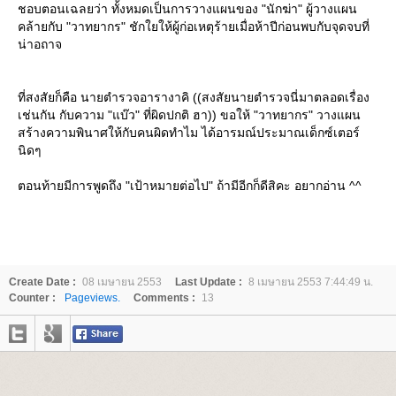
ชอบตอนเฉลยว่า ทั้งหมดเป็นการวางแผนของ "นักฆ่า" ผู้วางแผน
คล้ายกับ "วาทยากร" ชักใยให้ผู้ก่อเหตุร้ายเมื่อห้าปีก่อนพบกับจุดจบที่
น่าอถาจ
ที่สงสัยก็คือ นายตำรวจอารางาคิ ((สงสัยนายตำรวจนี่มาตลอดเรื่อง
เช่นกัน กับความ "แบ๊ว" ที่ผิดปกติ ฮา)) ขอให้ "วาทยากร" วางแผน
สร้างความพินาศให้กับคนผิดทำไม ได้อารมณ์ประมาณเด็กซ์เตอร์
นิดๆ
ตอนท้ายมีการพูดถึง "เป้าหมายต่อไป" ถ้ามีอีกก็ดีสิคะ อยากอ่าน ^^
Create Date :
08 เมษายน 2553
Last Update :
8 เมษายน 2553 7:44:49 น.
Counter :
Pageviews.
Comments :
13