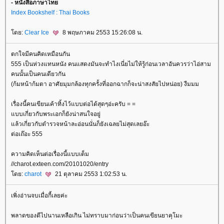
- หนังสือภาษาไท
Index Bookshelf : Thai Books
ดย:
Clear Ice
8 พฤษภาคม 2553 15:26:08 น.
ตกใจมีคนคิดเหมือนกัน
555 เป็นห่วงแทนหนัง คนแสดงมันจะทำไงเนี่ยไม่ให้รู้ก่อนเวลาอันควรว่าไอ่สาม
คนนั้นเป็นคนเดียวกัน
(ก้มหน้าก้มตา อาศัยมุมกล้องทุกครั้งที่ออกฉากก็จะน่าสงสัยไปหน่อย) งืมมม
เรื่องนี้คนเขียนเค้าทิ้งไว้แบบต่อได้สุดๆอ่ะครับ = =
บบเกี่ยวกับพระเอกก็ยังน่าสนใจอยู่
ล้วเกี่ยวกับตำรวจหน้าละอ่อนนั่นก็ยังเฉลยไม่สุดเลยอ๊ะ
ต่อเถ๊อะ 555
ความคิดเห็นต่อเรื่องนี้แบบเต็ม
//charot.exteen.com/20101020/entry
ดย:
charot
21 ตุลาคม 2553 1:02:53 น.
เพิ่งอ่านจบเมื่อกี้เลยค่ะ
พลาดของดีไปนานเหลือเกิน ไม่ทราบมาก่อนว่าเป็นคนเขียนยาคุโมะ