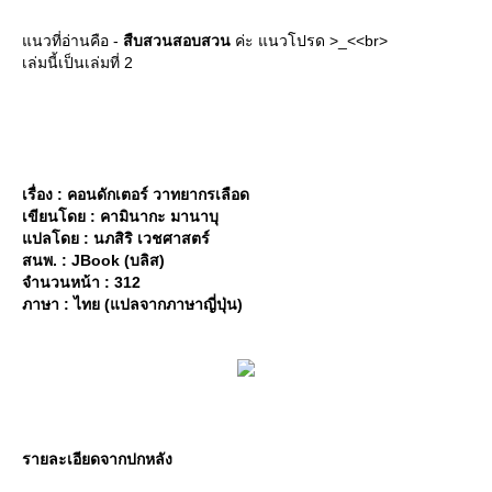
นวที่อ่านคือ -
สืบสวนสอบสวน
ค่ะ แนวโปรด >_<<br>
เล่มนี้เป็นเล่มที่ 2
เรื่อง : คอนดักเตอร์ วาทยากรเลือด
เขียนโดย : คามินากะ มานาบุ
ปลโดย : นภสิริ เวชศาสตร์
สนพ. : JBook (บลิส)
จำนวนหน้า : 312
ภาษา : ไทย (แปลจากภาษาญี่ปุ่น)
รายละเอียดจากปกหลัง