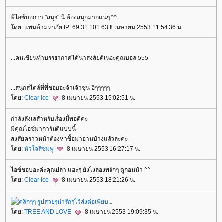
พี่ไอซ์บอกว่า "สนุก" นี่ ต้องสนุกมากแน่ๆ ^^
ดย: แพนด้ามหาภัย IP: 69.31.101.63 8 เมษายน 2553 11:54:36 น.
...คนเขียนทำบรรยากาศได้น่าสงสัยดีเนอะคุณบอล 555
...สนุกสไตล์ที่พี่ชอบอะจ้าเจ้าชุน ฮี่ๆๆๆๆๆ
ดย:
Clear Ice
8 เมษายน 2553 15:02:51 น.
กำลังลังเลสำหรับเรื่องนี้พอดีค่ะ
มีคุณไอซ์มาการันตีแบบนี้
สงสัยคราวหน้าต้องหาซื้อมาอ่านบ้างแล้วล่ะค่ะ
ดย:
หัวใจสีชมพู
8 เมษายน 2553 16:27:17 น.
ไอซ์ชอบอะค่ะคุณปลา แฮะๆ ยังไงลองพลิกๆ ดูก่อนน้า ^^
ดย:
Clear Ice
8 เมษายน 2553 18:21:26 น.
ดย:
TREE AND LOVE
8 เมษายน 2553 19:09:35 น.