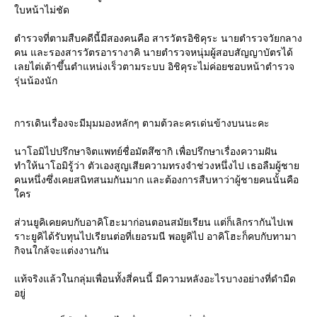
บหน้าไม่ชัด
ตำรวจที่ตามสืบคดีนี้มีสองคนคือ สารวัตรอิชิคุระ นายตำรวจวัยกลาง
คน และรองสารวัตรอารางาคิ นายตำรวจหนุ่มผู้สอบสัญญาบัตรได้
เลยไต่เต้าขึ้นตำแหน่งเร็วตามระบบ อิชิคุระไม่ค่อยชอบหน้าตำรวจ
รุ่นน้องนัก
การเดินเรื่องจะมีมุมมองหลักๆ ตามต้วละครเด่นข้างบนนะคะ
นาโอมิไปปรึกษาจิตแพทย์ชื่อมัตสึซากิ เพื่อปรึกษาเรื่องความฝัน
ทำให้นาโอมิรู้ว่า ตัวเองสูญเสียความทรงจำช่วงหนึ่งไป เธอลืมผู้ชา
คนหนึ่งซึ่งเคยสนิทสนมกันมาก และต้องการสืบหาว่าผู้ชายคนนั้นคือ
คร
ส่วนยูคิเคยคบกับอาคิโฮะมาก่อนตอนสมัยเรียน แต่ก็เลิกรากันไปเพ
ราะยูคิได้รับทุนไปเรียนต่อที่เยอรมนี พอยูคิไป อาคิโฮะก็คบกับทามา
กิจนใกล้จะแต่งงานกัน
ท้จริงแล้วในกลุ่มเพื่อนทั้งสี่คนนี้ มีความหลังอะไรบางอย่างที่ดำมืด
อยู่