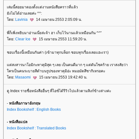
เล่มนี้สอยมาดองตั้งแต่งานหนังสือคราวที่แล้ว
ังไม่ได้อ่านเลยค่ะ ^^:
ดย:
Lavinia
14 เมษายน 2553 2:05:09 น.
พี่ก็เพิ่งหยิบมาอ่านเนี่ยล่ะจ้า ฮา เก็บไว้นานแล้วเหมือนกัน ^^"
ดย:
Clear Ice
15 เมษายน 2553 11:59:20 น.
ชอบเรื่องนี้เหมือนกันค่า (เข้ามาทุกบล็อก ชอบทุกเรื่องเลยแฮะเรา)
ต่สงสารนาโอมิกะทาคุมิสุด ๆ เลย เป็นคนดีมาก ๆ แต่ดันโชคร้าย เราสงสัยว่า
ครเป็นคนระบายสีดำบนรูปของทาคุมิอ่ะ หมอมัตสึซากิเหรอคะ
ดย:
Masaomi
15 เมษายน 2553 19:42:40 น.
ดู Index รายชื่อหนังสืออื่นๆ ที่ไอซ์ได้รีวิวไปแล้วตามลิงก์ข้างล่างค่ะ
-
หนังสือภาษาอังกฤษ
Index Bookshelf : English Books
- หนังสือแปล
Index Bookshelf : Translated Books