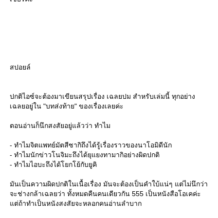
สปอยล์
ปกติไอซ์จะต้องมาเขียนสรุปเรื่อง เฉลยปม สำหรับเล่มนี้ ทุกอย่าง
เฉลยอยู่ใน "บทส่งท้าย" ของเรื่องเลยค่ะ
ตอนอ่านก็นึกสงสัยอยู่แล้วว่า ทำไม
- ทำไมจิตแพทย์มัตสีซากิถึงได้รู้เรื่องราวของนาโอมิดีนัก
- ทำไมนักข่าวโนจิมะถึงได้ยุแยงทามากิอย่างผิดปกติ
- ทำไมไอบะถึงได้โยกโย้กับยูคิ
มันเป็นความผิดปกติในเนื้อเรื่อง มันจะต้องเป็นคำใบ้แน่ๆ แต่ไม่นึกว่า
จะช่างกล้าเฉลยว่า ทั้งหมดคืนคนเดียวกัน 555 เป็นหนังสือโอเคค่ะ
ต่ถ้าทำเป็นหนังสงสัยจะหลอกคนอ่านลำบาก