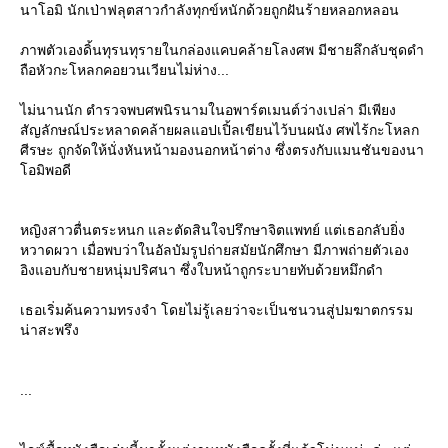
นาโอมิ นักเป่าฟลุตสาวกำลังทุกข์หนักด้วยถูกฝันร้ายหลอกหลอน
ภาพตัวเองดิ้นทุรนทุรายในกล่องแคบคล้ายโลงศพ มีชายลึกลับชุดดำ
ถือหัวกะโหลกคอยวนเวียนไม่ห่าง...
ไม่นานนัก ตำรวจพบศพนิรนามในอพาร์ตเมนต์ว่างเปล่า มีเพียง
สัญลักษณ์ประหลาดคล้ายผลแอปเปิ้ลเขียนไว้บนผนัง ศพไร้กะโหลก
ศีรษะ ถูกจัดให้นั่งหันหน้ามองนอกหน้าต่าง ซึ่งตรงกับแมนชันของนา
อมิพอดี
หญิงสาวตื่นตระหนก และตัดสินใจปรึกษาจิตแพทย์ แต่เธอกลับยิ่ง
หวาดผวา เมื่อพบว่าในอัลบัมรูปถ่ายสมัยนักศึกษา มีภาพถ่ายตัวเอง
อิงแอบกับชายหนุ่มปริศนา ซึ่งใบหน้าถูกระบายทับด้วยหมึกดำ
เธอเริ่มค้นความทรงจำ โดยไม่รู้เลยว่าจะเป็นชนวนสู่ปมฆาตกรรม
น่าสะพรึง
...