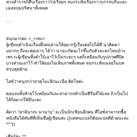
ทางตำรวจก็สืบเรื่องราวไปเรื่อยๆ จนกระทั่งเรื่องราวบรรจบกันและ
เฉลยปมปริศนาทั้งหมด
....
สนุกมากค่ะ >_<<br>
ผู้เขียนดำเนินเรื่องดึงคนอ่านให้อยากรู้เรื่องต่อไปได้ดี น่าติดตา
มมากๆ ถึงจะพอเดาๆ ได้ว่า น่าจะเกิดอะไรขึ้นกับตัวละครไหนบ้าง
เพราะผู้เขียนทิ้งคำใบ้เอาไว้เป็นระยะๆ แต่ก็เหมือนกับรูปภาพที่ปิด
บางส่วนเอาไว้ ทำให้มองไม่เห็นภาพทั้งหมด จนกระทั่งเฉลยในบท
สรุปสุดท้า
ไอซ์ว่าสนุกกว่ายาคุโมะอีกนะเนี่ย ติดใจค่ะ
ตอนจบทิ้งท้ายไว้เหมือนกับจะสามารถทำเป็นซีรียส์ได้เลย ถ้าเป็นไป
ได้ก็อยากให้มีนะคะ
คิดว่า "คามินากะ มานาบุ" จะเป็นนักเขียนอีกคน ที่ไอซ์สามารถซื้อ
หนังสือได้ทันทีที่เห็นชื่อผู้เขียนค่ะ ((แต่คนแปลก็ต้องแปลดีด้วยนะคะ
^^"))
เชียร์ค่ะ ^^