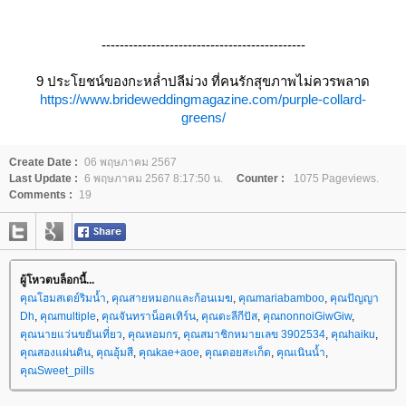
---------------------------------------------
9 ประโยชน์ของกะหล่ำปลีม่วง ที่คนรักสุขภาพไม่ควรพลาด
https://www.brideweddingmagazine.com/purple-collard-
greens/
Create Date :
06 พฤษภาคม 2567
Last Update :
6 พฤษภาคม 2567 8:17:50 น.
Counter :
1075 Pageviews.
Comments :
19
ผู้โหวตบล็อกนี้...
คุณโฮมสเตย์ริมน้ำ
,
คุณสายหมอกและก้อนเมฆ
,
คุณmariabamboo
,
คุณปัญญา
Dh
,
คุณmultiple
,
คุณจันทราน็อคเทิร์น
,
คุณตะลีกีปัส
,
คุณnonnoiGiwGiw
,
คุณนายแว่นขยันเที่ยว
,
คุณหอมกร
,
คุณสมาชิกหมายเลข 3902534
,
คุณhaiku
,
คุณสองแผ่นดิน
,
คุณอุ้มสี
,
คุณkae+aoe
,
คุณดอยสะเก็ด
,
คุณเนินน้ำ
,
คุณSweet_pills