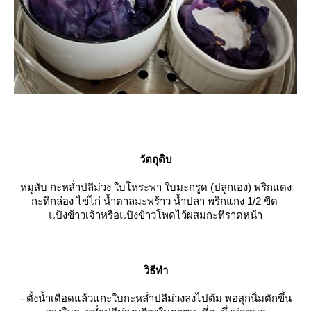
วัตถุดิบ
หมูสับ กะหล่ำปลีม่วง ใบโหระพา ใบมะกรูด (ปลูกเอง) พริกแดง
กะทิกล่อง ไข่ไก่ น้ำตาลมะพร้าว น้ำปลา พริกแกง 1/2 ขีด
ป้งข้าวเจ้าหรือแป้งข้าวโพดไว้ผสมกะทิราดหน้า
วิธีทำ
- ตั้งน้ำเดือดแล้วแกะใบกะหล่ำปลีม่วงลงไปต้ม พอสุกนิ่มตักขึ้น