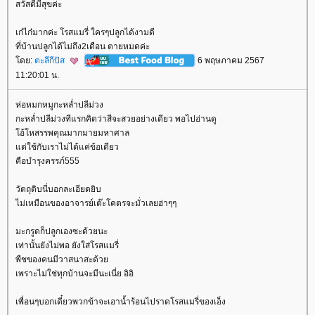
สวัสดีมีสุขค่ะ
เก๋ไก๋มากค่ะ โรสแมรี่ ใครๆปลูกได้งามดี
ที่บ้านปลูกได้ไม่ถึง2เดือน ตายหมดค่ะ
ดย:
ตะลีกีปัส
6 พฤษภาคม 2567
11:20:01 น.
ห่อหมกหมูกะหล่ำปลีม่วง
กะหล่ำปลีม่วงทีแรกคิดว่าสีจะสวยอย่างเดียว พอไปอ่านดู
อ้โหสรรพคุณมากมายมหาศาล
ต่ใช้กับเราไม่ได้แค่ข้อเดียว
คือบำรุงครรภ์555
วัตถุดิบนี่บอกละเอียดยิบ
ไม่เหมือนของอาจารย์เต๊ะโคตรจะมั่วเลยฮ่าๆๆ
มะกรูดก็ปลูกเองซะด้วยนะ
เท่านั้นยังไม่พอ ยังใส่โรสแมรี่
พืชของคนมีวาสนาสะด้ว
เพราะไม่ใช่ทุกบ้านจะมีนะเนี่ย อิอิ
เพื่อนๆบอกเดี๋ยวพวกข้าจะเอาน้ำร้อนไปราดโรสแมรี่ของเอ็ง