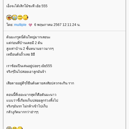
เอ็งจะได้เลิกโม้ซะที เย้ย 555
ดย:
multiple
6 พฤษภาคม 2567 12:11:24 น.
ต้นมะกรูดนี่ต้นใหญ่มากเลยนะ
ต่ก่อนที่บ้านเคยมี 2 ต้น
สูงเท่าบ้าน 2 ชั้นหนามยาวมากๆ
เหมือนต้นงิ้วเลย อิอื
เราซ้อมปีนเล่นอยู่บ่อยๆ เย้ย555
จริงๆปีนไปสอยเอาลูกมันจ้า
เสียดายอยู่ดีๆก็ยืนต้นตายสงสัยปลวกจะกิน ราก
ตอนนี้ที่เยอะมากสุดก็คือตันมะนาว
บบว่าขี้เกียจเก็บปล่อยลูกร่วงทิ้งไป
จริงๆมันรก ไม่กล้าเข้าไปเก็บ
กลัวงูกัดมากกว่าฮ่าๆๆ