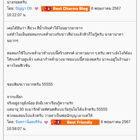
น่าอร่อยครับ
ดย:
ปัญญา Dh
6 พฤษภาคม 2567
10:22:07 น.
เคยได้ยินว่า สีม่วง สีน้ำเงินทำให้ไม่อยากอาหาร
ต่ทำไมเห็นห่อหมกกะหล่ำม่วงกับขาวสีม่วงแล้วหิวก็ไม่รู้ครับ น่าตาน่าทา
นมากๆ
ห่อหมกใช้ใบกะหล่ำมาทำแบบนี้สร้างสรรค์ น่าทานมาก ๆ ครับ เพราะยังไงก้ต้อง
ส่กะหล่ำอยู่แล้ว แต่เอากำหล่ำม่วงมาห่อแบบนี้สวยเลยครับ น่าจะอยู่ในร้านอา
หารไทยฟิวชั่น
ชอบพิมขเาวมากครับ 55555
จากบล๊อก
จริงอยู่อายุยังน้อย ยังมีเวลาเรียนรู้ความรัก
ต่อายุ 30 จะมารักด้วยทัศนคติแบบวัยรุ่นไม่ได้แล้วครับ 55555
พวกผมสอนไปแล้วครับ ว่าอย่าเป็นพ่อนักบุญ เอาแต่ให้
ดย:
จันทราน็อคเทิร์น
6 พฤษภาคม 2567
10:58:07 น.