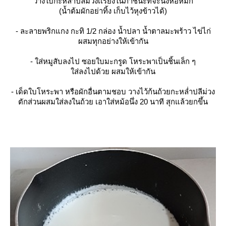
วางใบกะหล่ำปลีม่วงเเรียงในภาชนะที่จะนึ่งห่อหมก
(น้ำต้มผักอย่าทิ้ง เก็บไว้หุงข้าวได้)
- ละลายพริกแกง กะทิ 1/2 กล่อง น้ำปลา น้ำตาลมะพร้าว ไข่ไก่
ผสมทุกอย่างให้เข้ากัน
- ใส่หมูสับลงไป ซอยใบมะกรูด โหระพาเป็นชิ้นเล็ก ๆ
ส่ลงไปด้วย ผสมให้เข้ากัน
- เด็ดใบโหระพา หรือผักอื่นตามชอบ วางไว้ก้นถ้วยกะหล่ำปลีม่วง
ตักส่วนผสมใส่ลงในถ้วย เอาใส่หม้อนึ่ง 20 นาที สุกแล้วยกขึ้น