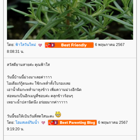
ดย:
ฟ้าใสวันใหม่
6 พฤษภาคม 2567
8:08:31 น.
สวัสดียามสายค่ะ คุณฟ้าใส
วันนี้บ้านนี้ม่วงมาเลยค่าาาา
ไอเดียเก๋กู้ดนะคะ ใช้กะหล่ำทั้งใบรองเล
เอาน้ำต้มกะหล่ำมาหุงข้าว เพิ่มความม่วงอีกนิด
ห่อหมกเป็นอีกเมนูที่ชอบค่ะ คลุกข้าวร้อนๆ
เหยาะน้ำปลานิดนึง อร่อยมากค่าาาาา
วันนี้ขอให้เป้นวันที่สดใสนะคะ
ดย:
ฮมสเตย์ริมน้ำ
6 พฤษภาคม 2567
9:19:20 น.