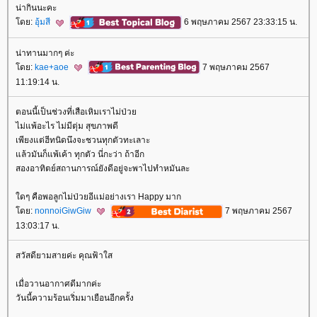
น่ากินนะคะ
ดย:
อุ้มสี
6 พฤษภาคม 2567 23:33:15 น.
น่าทานมากๆ ค่ะ
ดย:
kae+aoe
7 พฤษภาคม 2567
11:19:14 น.
ตอนนี้เป็นช่วงที่เสือเหิมเราไม่ป่ว
ไม่แพ้อะไร ไม่มีตุ่ม สุขภาพดี
เพียงแต่ฮีทนิดนึงจะชวนทุกตัวทะเลาะ
ล้วมันก็แพ้เค้า ทุกตัว นี่กะว่า ถ้าอีก
สองอาทิตย์สถานการณ์ยังดีอยู่จะพาไปทำหมันละ
ดๆ คือพอลูกไม่ป่วยอีแม่อย่างเรา Happy มาก
ดย:
nonnoiGiwGiw
7 พฤษภาคม 2567
13:03:17 น.
สวัสดียามสายค่ะ คุณฟ้าใส
เมื่อวานอากาศดีมากค่ะ
วันนี้ความร้อนเริ่มมาเยือนอีกครั้ง