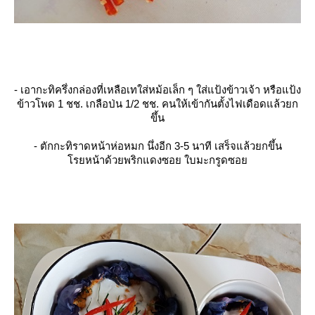
- เอากะทิครึ่งกล่องที่เหลือเทใส่หม้อเล็ก ๆ ใส่แป้งข้าวเจ้า หรือแป้ง
ข้าวโพด 1 ชช. เกลือป่น 1/2 ชช. คนให้เข้ากันตั้งไฟเดือดแล้วยก
ขึ้น
- ตักกะทิราดหน้าห่อหมก นึ่งอีก 3-5 นาที เสร็จแล้วยกขึ้น
รยหน้าด้วยพริกแดงซอย ใบมะกรูดซอ