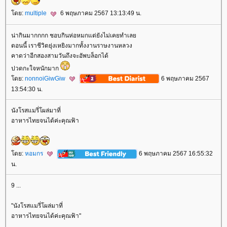
ดย:
multiple
6 พฤษภาคม 2567 13:13:49 น.
น่ากินมากกกก ชอบกินห่อหมกแต่ยังไม่เคยทำเล
ตอนนี้ เราชีวิตยุ่งเหยิงมากทั้งงานราษงานหลวง
คาดว่าอีกสองสามวันถึงจะอัพบล็อกได้
ปวดกะใจหนักมาก
ดย:
nonnoiGiwGiw
6 พฤษภาคม 2567
13:54:30 น.
นังโรสแมรี่โผล่มาที่
อาหารไทยจนได้ค่ะคุณฟ้า
ดย:
หอมกร
6 พฤษภาคม 2567 16:55:32
น.
9 ...
"นังโรสแมรี่โผล่มาที่
อาหารไทยจนได้ค่ะคุณฟ้า"