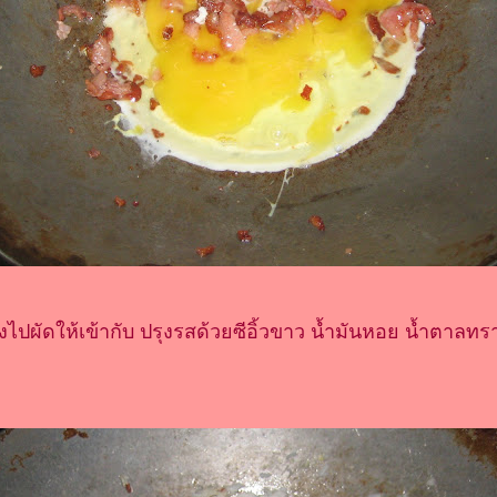
ปผัดให้เข้ากับ ปรุงรสด้วยซีอิ้วขาว น้ำมันหอย น้ำตาลทรา