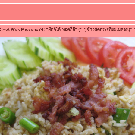
 Hot Wok Misson#74: "ผัดก็ได้-ทอดก็ดี" (*_*)ข้าวผัดกระเทียมเบคอน(*_