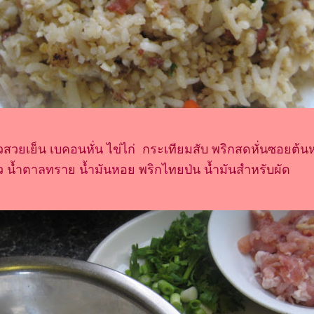
วสวยเย็น เบคอนหั่น ไข่ไก่ กระเทียมสับ พริกสดหั่นซอยต้น
าว น้ำตาลทราย น้ำมันหอย พริกไทยป่น น้ำมันสำหรับผัด