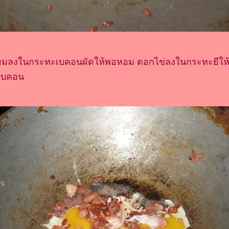
ียมลงในกระทะเบคอนผัดให้พอหอม ตอกไข่ลงในกระทะยีให้
บเบคอน