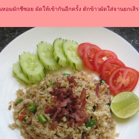
หอมผักชีซอย ผัดให้เข้ากันอีกครั้ง ตักข้าวผัดใส่จานยกเสิร