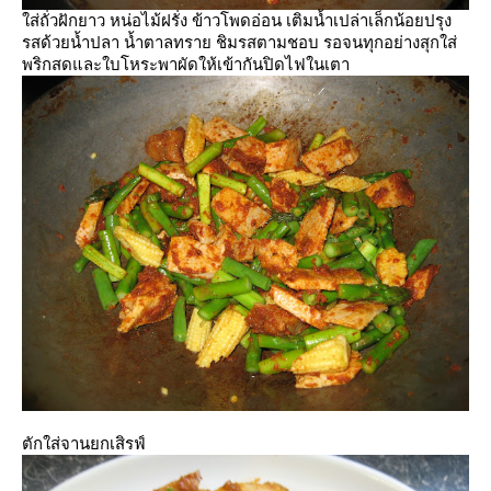
ส่ถั่วฝักยาว หน่อไม้ฝรั่ง ข้าวโพดอ่อน เติมน้ำเปล่าเล็กน้อยปรุง
รสด้วยน้ำปลา น้ำตาลทราย ชิมรสตามชอบ รอจนทุกอย่างสุกใส่
พริกสดและใบโหระพาผัดให้เข้ากันปิดไฟในเตา
ตักใส่จานยกเสิรฟ์