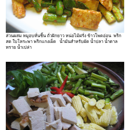
ส่วนผสม หมูอบหั่นชิ้น ถั่วฝักยาว หน่อไม้ฝรั่ง ข้าวโพดอ่อน พริก
สด ใบโหระพา พริกแกงเผ็ด น้ำมันสำหรับผัด น้ำปลา น้ำตาล
ทราย น้ำเปล่า