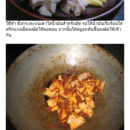
วิธีทำ ตั้งกระทะบนเตาใส่น้ำมันสำหรับผัด รอให้น้ำมันเริ่มร้อนใส่
พริกแกงเผ็ดลงผัดให้พอหอม จากนั้นใส่หมูอบหั่นชิ้นลงผัดให้เข้า
กัน