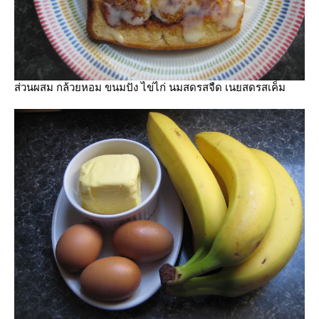
ส่วนผสม กล้วยหอม ขนมปัง ไข่ไก่ นมสดรสจืด เนยสดรสเค็ม