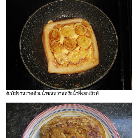
ตักใส่จานราดด้วยน้ำขนหวานหรือน้ำผึ้งยกเสิรฟ์