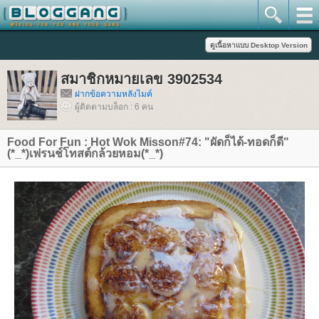
สมาชิกหมายเลข 3902534
ฝากข้อความหลังไมค์
ผู้ติดตามบล็อก : 6 คน
Food For Fun : Hot Wok Misson#74: "ผัดก็ได้-ทอดก็ดี"
(*_*)เฟรนช์โทสต์กล้วยหอม(*_*)