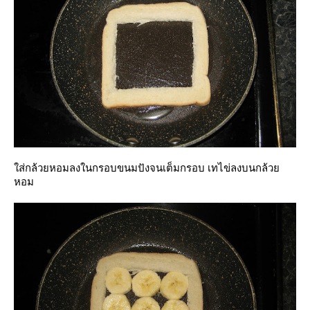
ส่กล้วยหอมลงในกรอบขนมปังจนเต็มกรอบ เทไข่ลงบนกล้ว
หอม