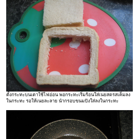
ตั้งกระทะบนเตาใช้ไฟอ่อน พอกระทะเริ่มร้อนใส่เนยสดรสเค็มลง
นกระทะ รอให้เนยละลาย นำกรอบขนมปังใส่ลงในกระทะ