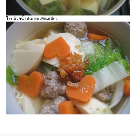
รยด้วยน้ำมันกระเทียมเจียว