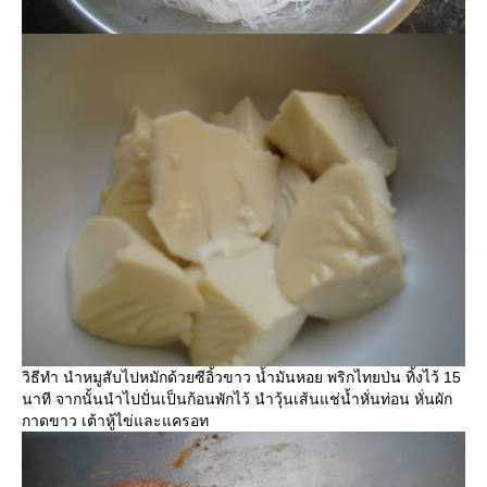
วิธีทำ นำหมูสับไปหมักด้วยซีอิ้วขาว น้ำมันหอย พริกไทยป่น ทิ้งไว้ 15
นาที จากนั้นนำไปปั่นเป็นก้อนพักไว้ นำวุ้นเส้นแช่น้ำหั่นท่อน หั่นผัก
กาดขาว เต้าหู้ไข่และแครอท