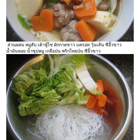
ส่วนผสม หมูสับ เต้าหู้ไข่ ผักกาดขาว แครอท วุ้นเส้น ซีอิ้วขาว
น้ำมันหอย น้ำซุปหมู เกลือป่น พริกไทยป่น ซีอิ้วขาว