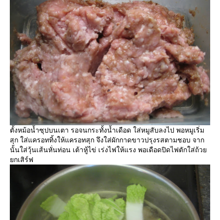
ตั้งหม้อน้ำซุปบนเตา รอจนกระทั้งน้ำเดือด ใส่หมูสับลงไป พอหมูเริ่ม
สุก ใส่แครอททิ้งให้แครอทสุก จึงใส่ผักกาดขาวปรุงรสตามชอบ จาก
นั้นใส่วุ้นเส้นหั่นท่อน เต้าหู้ไข่ เร่งไฟให้แรง พอเดือดปิดไฟตักใส่ถ้ว
กเสิร์ฟ