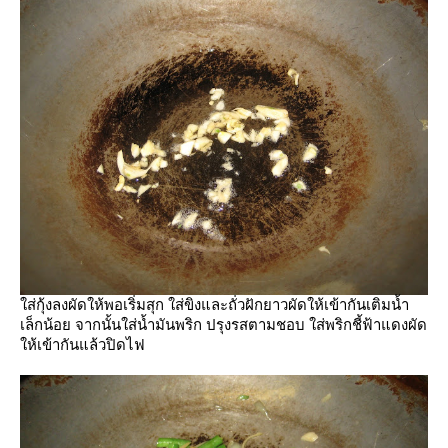
ส่กุ้งลงผัดให้พอเริ่มสุก ใส่ขิงและถั่วฝักยาวผัดให้เข้ากันเติมน้ำ
เล็กน้อย จากนั้นใส่น้ำมันพริก ปรุงรสตามชอบ ใส่พริกชี้ฟ้าแดงผัด
ห้เข้ากันแล้วปิดไฟ