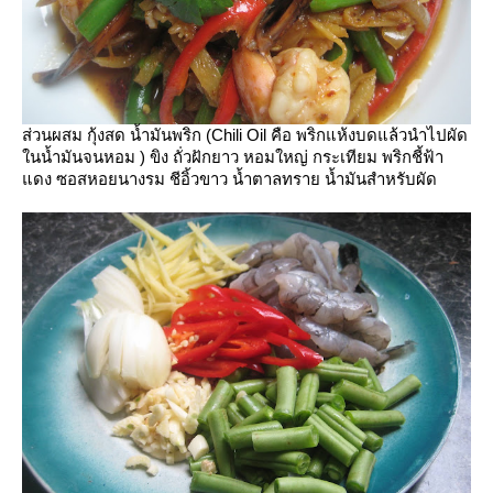
ส่วนผสม กุ้งสด น้ำมันพริก (Chili Oil คือ พริกแห้งบดแล้วนำไปผัด
นนํ้ามันจนหอม ) ขิง ถั่วฝักยาว หอมใหญ่ กระเทียม พริกชี้ฟ้า
ดง ซอสหอยนางรม ชีอิ้วขาว น้ำตาลทราย น้ำมันสำหรับผัด