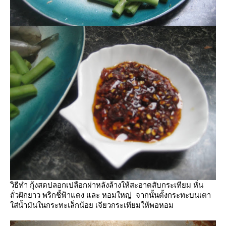
วิธีทำ กุ้งสดปลอกเปลือกผ่าหลังล้างให้สะอาดสับกระเทียม หั่น
ถั่วฝักยาว พริกชี้ฟ้าแดง และ หอมใหญ่ จากนั้นตั้งกระทะบนเตา
ส่น้ำมันในกระทะเล็กน้อย เจียวกระเทียมให้พอหอม