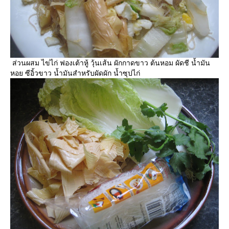
ส่วนผสม ไข่ไก่ ฟองเต้าหู้ วุ้นเส้น ผักกาดขาว ต้นหอม ผัดชี น้ำมัน
หอย ซีอิ้วขาว น้ำมันสำหรับผัดผัก น้ำซุปไก่