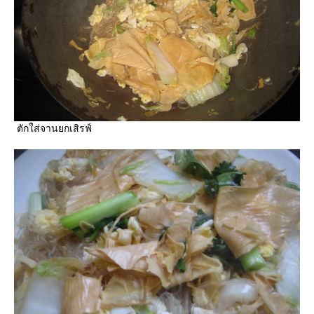
ตักใส่จานยกเสิรฟ์