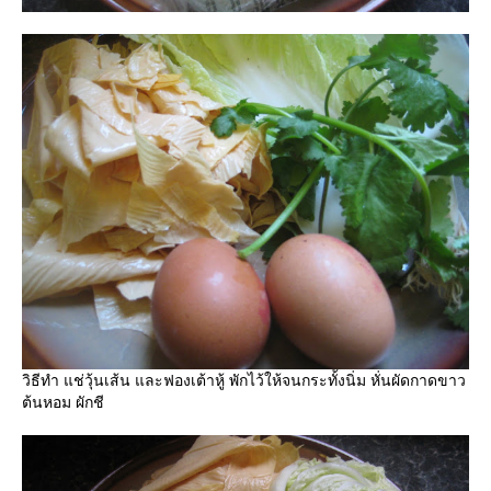
วิธีทำ แช่วุ้นเส้น และฟองเต้าหู้ พักไว้ให้จนกระทั้งนิ่ม หั่นผัดกาดขาว
ต้นหอม ผักชี