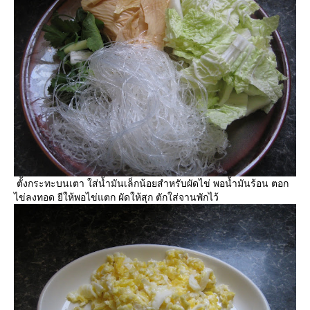
ตั้งกระทะบนเตา ใส่น้ำมันเล็กน้อยสำหรับผัดไข่ พอน้ำมันร้อน ตอก
ไข่ลงทอด ยีให้พอไข่แตก ผัดให้สุก ตักใส่จานพักไว้