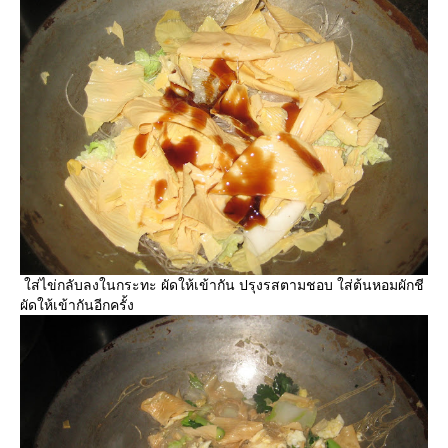
ส่ไข่กลับลงในกระทะ ผัดให้เข้ากัน ปรุงรสตามชอบ ใส่ต้นหอมผักชี
ผัดให้เข้ากันอีกครั้ง