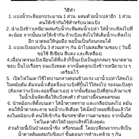
วิธีทำ
1. แบ่งน้ำกะทิออกประมาณ 1 ส่วน ผสมด้วยน้ำเปล่าอีก 1 ส่วน
คนให้เข้ากันใช้สำหรับนวดแป้ง
2. นำแป้งข้าวเหนียวผสมกับน้ำกะทิผสมน้ำเปล่า ใส่น้ำกะทิลงไปที่
ละน้อย จากนั้นนวลให้เข้ากัน ถ้าแป้งแห้งไปให้เติมน้ำกะทิลงไป
อีก นวดพอให้นุ่มมือ พอปั้นเป็นก้อนกลมได้
3. แบ่งแป้งออกเป็น 3 ส่วนเท่าๆ กัน นำไปผสมสีตามชอบ ( วันนี้
ขอใช้ สีเขียน สีแดง และสีเหลือง)
4.เมื่อนวดจนแป้งเนียนได้ที่แล้วก็ปั้นแป้งเป็นลูกกลมๆ ขนาดตาม
ชอบ ปั้นไปเรื่อยๆ จนแป้งหมด จากนั้นคลุกแป้งข้าวเหนียวบาง ๆ
เตรียมไว้
5. เปิดไฟในเตาใช้ไฟปานกลางค่อนข้างแรง เอาน้ำเปล่าใส่ลงไป
นหม้อต้ม ต้มจนน้ำเดือดจึงเอาแป้งที่ปั้นไว้ใส่ลงไป รอจนแป้งสุก
(สังเกตว่าแป้งจะลอยขึ้นมาเอง) จากนั้นช้อนแป้งที่สุกแล้วมาแช่
นน้ำเย็นจัดเพื่อให้แป้งคงตัว ทำอย่างนี้จนหมดขนม
6. นำหม้อกะทิตั้งบนเตา ใส่น้ำตาลทราย และเกลือป่นลงไป หมั่น
คนให้น้ำตาลละลาย พอน้ำกะทิเดือด ใส่เม็ดบัวลอยที่เย็นแล้วใส่
ลงในหม้อกะทิ คนให้เข้ากัน ชิมรสชาติหวานตามชอบ จากนั้นปิด
ไฟในเตาตักใส่ถ้วยยกเสิรฟ์ได้เลยค่ะ
ส่วนถ้วยนี้เป็นบัวลอยน้ำขิง หรือขนมอี้ โดยเปลี่ยนจากกะทิเป็น
น้ำตาลต้มผสมกับขิงแก่ ขั้นตอนการทำจะคล้าย ๆ กัน