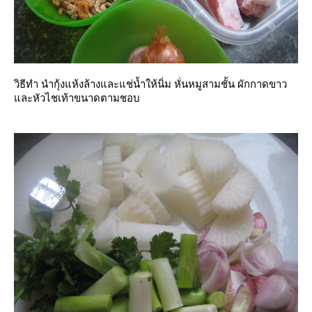
วิธีทำ นำกุ้งแห้งล้างและแช่น้ำให้นิ่ม หั่นหมูสามชั้น ผักกาดขาว
ละหัวไชเท้าขนาดตามชอบ