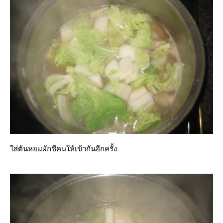
ส่ต้นหอมผักชีคนให้เข้ากันอีกครั้ง