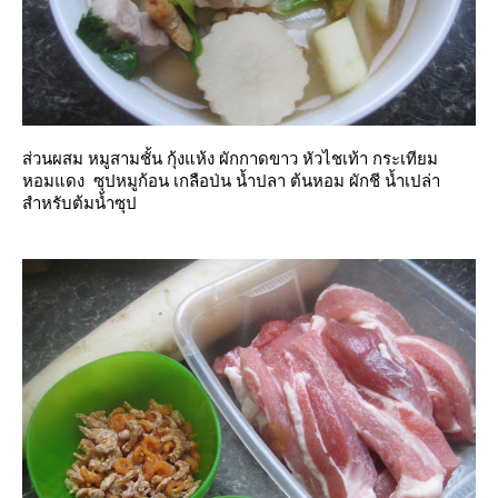
ส่วนผสม หมูสามชั้น กุ้งแห้ง ผักกาดขาว หัวไชเท้า กระเทียม
หอมแดง ซุปหมูก้อน เกลือป่น น้ำปลา ต้นหอม ผักชี น้ำเปล่า
สำหรับต้มน้ำซุป