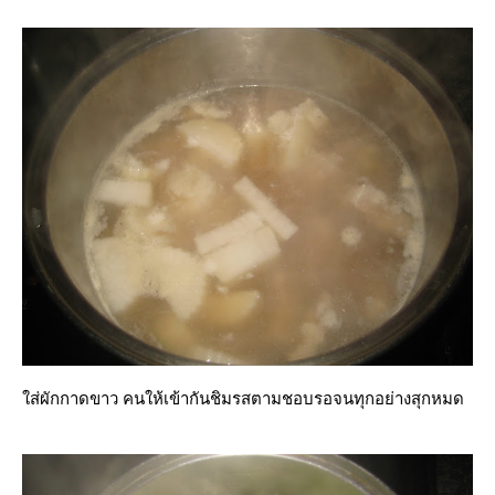
ส่ผักกาดขาว คนให้เข้ากันชิมรสตามชอบรอจนทุกอย่างสุกหมด