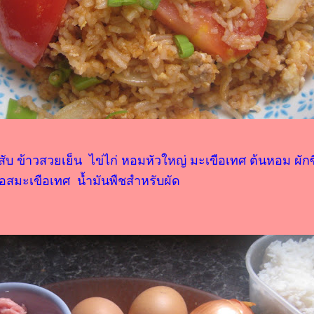
ับ ข้าวสวยเย็น ไข่ไก่ หอมหัวใหญ่ มะเขือเทศ ต้นหอม ผักซี
อสมะเขือเทศ น้ำมันพืชสำหรับผัด