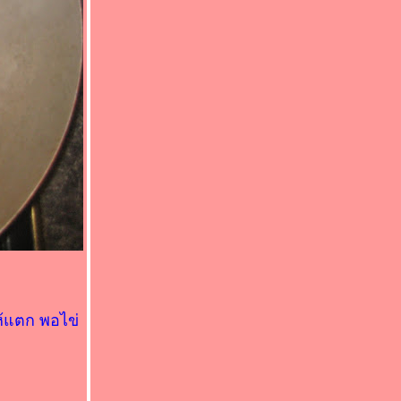
ห้แตก พอไข่