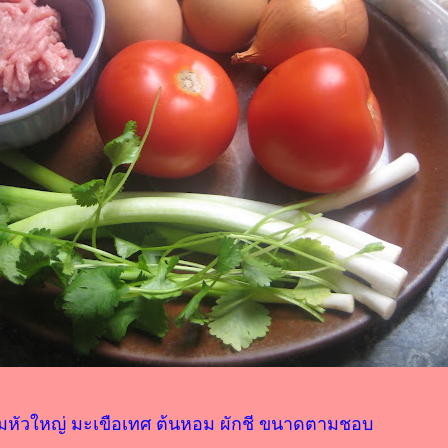
หอมหัวใหญ่ มะเขือเทศ ต้นหอม ผักชี ขนาดตามชอบ