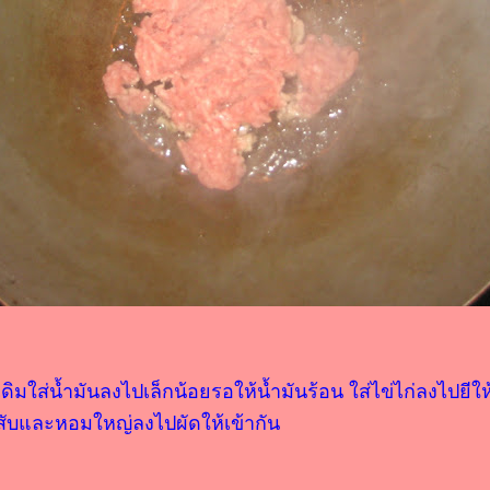
มใส่น้ำมันลงไปเล็กน้อยรอให้น้ำมันร้อน ใส่ไข่ไก่ลงไปยีใ
มูสับและหอมใหญ่ลงไปผัดให้เข้ากัน