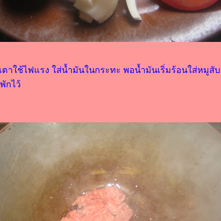
ตาใช้ไฟแรง ใส่น้ำมันในกระทะ พอน้ำมันเริ่มร้อนใส่หมูสับ
พักไว้