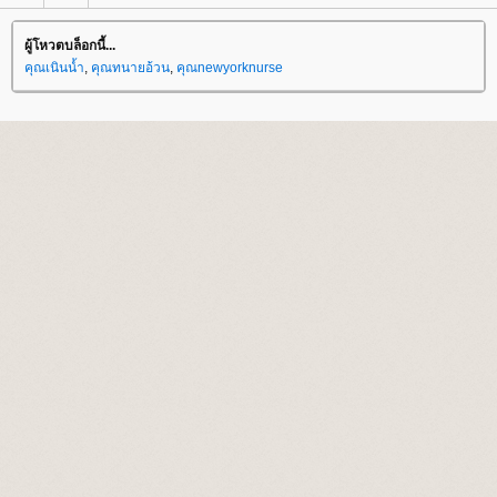
ผู้โหวตบล็อกนี้...
คุณเนินน้ำ
,
คุณทนายอ้วน
,
คุณnewyorknurse