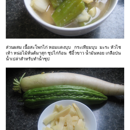
ส่วนผสม เนื้อสะโพกไก่ หอมแดงบุบ กระเทียมบุบ มะระ หัวไช
เท้า หน่อไม้หั่นต้มาสุก ซุปไก่ก้อน ซีอิ้วขาว น้ำมันหอย เกลือป่น
น้ำเปล่าสำหรับทำน้ำซุป