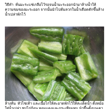
วิธีทำ หั่นมะระแช่เกลือไว้รอจนน้ำมะระออกนำมาล้างน้ำให้
ความขมของมะระออก จากนั้นนำไปต้มลวกในน้ำเดือดตักขึ้นล้าง
น้ำเปล่าพักไว้
ล้างหั่น หัวไชเท้า และเนื้อไก่ให้สะอาดพักไว้ให้สะเด็ดน้ำ ตั้งหม้อ
ส่น้ำเปล่า ซุปไก่ก้อน หอมแดงและกระเทียมทุบ นำขึ้นตั้งบนเตา