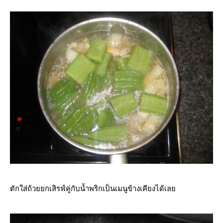
ตักใส่ถ้วยยกเสิรฟ์คู่กับน้ำพริกเป็นเมนูข้างเคียงได้เล