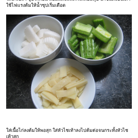
ช้ไฟแรงต้มให้น้ำซุปเริ่มเดือด
ส่เนื้อไก่ลงต้มให้พอสุก ใส่หัวไชเท้าลงไปต้มต่อจนกระทั้งหัวไช
เท้าสุก