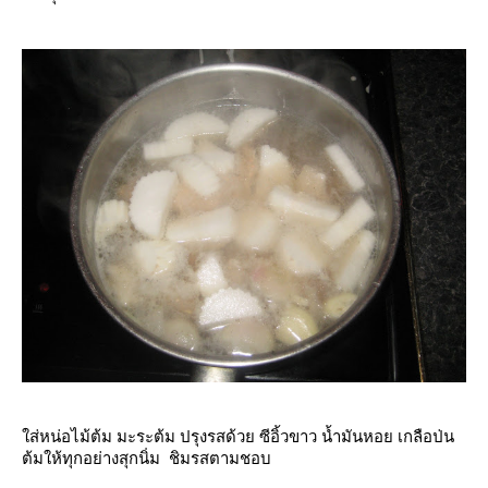
ส่หน่อไม้ต้ม มะระต้ม ปรุงรสด้วย ซีอิ้วขาว น้ำมันหอย เกลือป่น
ต้มให้ทุกอย่างสุกนิ่ม ชิมรสตามชอบ