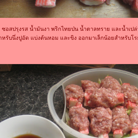
ว ซอสปรุงรส น้ำมันงา พริกไทยป่น น้ำตาลทราย และน้ำเปล่
ำหรับนึ่งปูอัด แบ่งต้นหอม และขิง ออกมาเล็กน้อยสำหรับโร