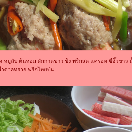
ัด หมูสับ ต้นหอม ผักกาดขาว ขิง พริกสด แครอท ซีอิ๊วขาว
น้ำตาลทราย พริกไทยป่น