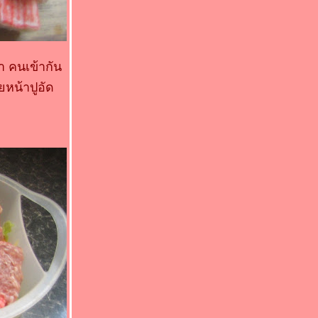
า คนเข้ากัน
ยหน้าปูอัด