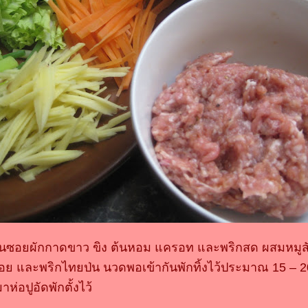
หั่นซอยผักกาดขาว ขิง ต้นหอม แครอท และพริกสด ผสมหมูสับ
อย และพริกไทยป่น นวดพอเข้ากันพักทิ้งไว้ประมาณ 15 – 20
าห่อปูอัดพักตั้งไว้