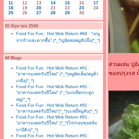
11
12
13
14
15
16
17
18
19
20
21
22
23
24
25
26
27
28
29
30
20 มิถุนายน 2566
Food For Fun : Hot Wok Return #84 : "เมนู
จากร้านสะดวกซื้อ" (*_*)ปูอัดห่อหมูสับนึ่ง(*_*)
All Blogs
ส่วนผสม ปูอ
Food For Fun : Hot Wok Return #91 :
ซอสปรุงรส 
"อาหารมงคลรับปีใหม่" (*_*)หมูผัดเค็ม/หมูคั่ว
เกลือ(*_*)
Food For Fun : Hot Wok Return #91 :
"อาหารมงคลรับปีใหม่" (*_*)แกงจืดกระดูก
หมู(*_*)
Food For Fun : Hot Wok Return #91 :
"อาหารมงคลรับปีใหม่"(*_*)บะหมึ่หมูสับ(*_*)
Food For Fun : Hot Wok Return #91 :
"อาหารมงคลรับปีใหม่" (*_*)ไก่กรอบซอสส้ม
บาบีคิว(*_*)
Food For Fun : Hot Wok Return #91 :