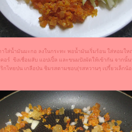
ตาใส่น้ำมันมะกอ ลงในกระทะ พอน้ำมันเริ่มร้อน ใส่หอมใหญ
คอร์ ขิงเชื่อมสับ แอปเปิ้ล และขนมปังผัดให้เข้ากัน จากนั้น
พริกไทยป่น เกลือป่น ชิมรสตามชอบ
(รสหวานๆ เปรี้ยวเล็กน้