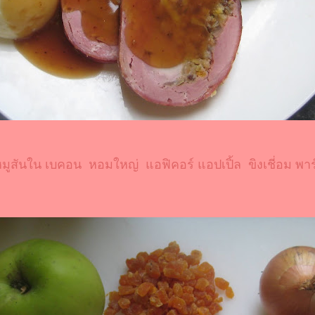
หมูสัน
น เบคอน หอมใหญ่ แอฟิคอร์ แอปเปิ้ล ขิงเชี่อม พาร์