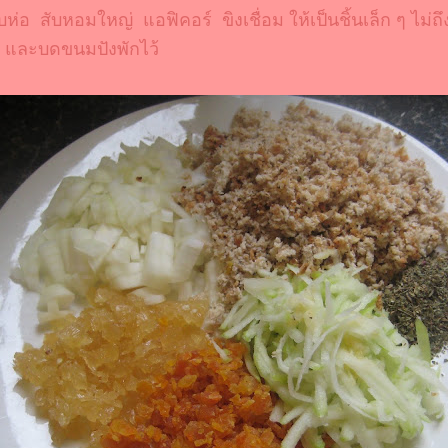
บห่อ สับหอมใหญ่ แอฟิคอร์ ขิงเชื่อม ให้เป็นชิ้นเล็ก ๆ ไม่ถ
้ล และบดขนมปังพักไว้