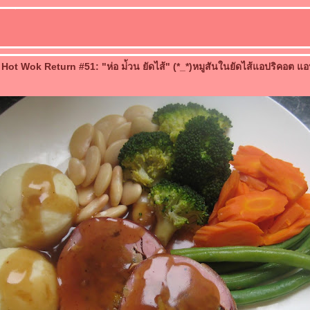
Hot Wok Return #51: "ห่อ ม่้วน ยัดไส้" (*_*)หมูสันในยัดไส้แอปริคอต แอป