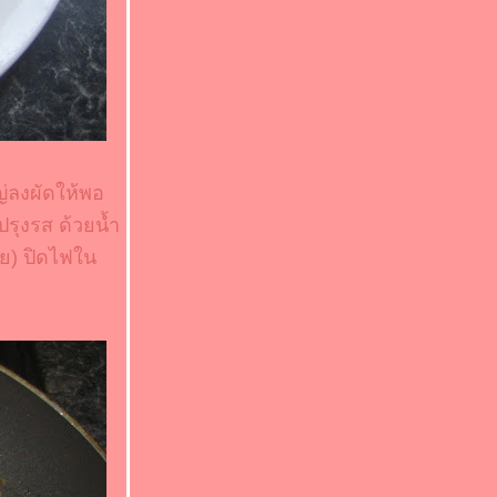
่ลงผัดให้พอ
ปรุงรส ด้วยน้ำ
อย) ปิดไฟใน