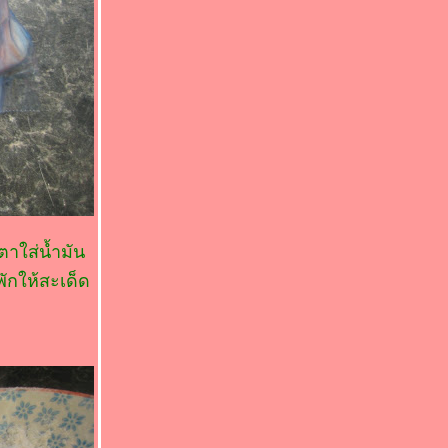
าใส่น้ำมัน
กให้สะเด็ด