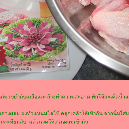
กไก่มาขยำกับเกลือและล้างทำความสะอาด พักให้สะเด็ดน้ำแล
นอ่างผสม ผงทำแหนมโลโบ้ คลุกเคล้าให้เข้ากัน จากนั้นใส่
กระเทียมสับ แล้วนวดให้ส่วนผสมเข้ากัน