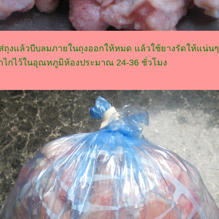
ส่ถุงแล้วบีบลมภายในถุงออกให้หมด แล้วใช้ยางรัดให้แน่นๆ
ไก่ไว้ในอุณหภูมิห้องประมาณ 24-36 ชั่วโมง