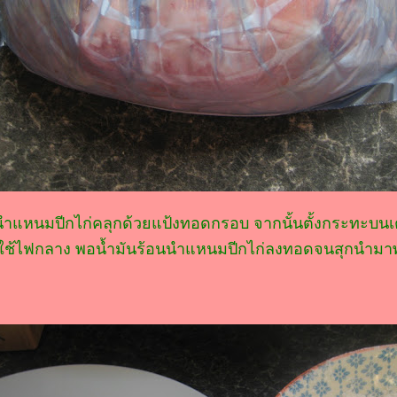
แหนมปีกไก่คลุกด้วยแป้งทอดกรอบ จากนั้นตั้งกระทะบนเต
ใช้ไฟกลาง พอน้ำมันร้อนนำแหนมปีกไก่ลงทอดจนสุกนำมาพั