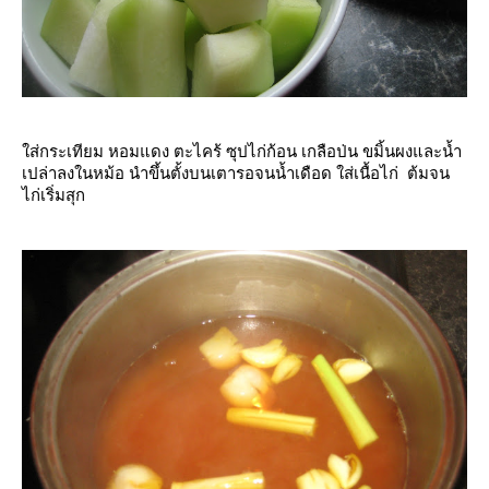
ส่กระเทียม หอมแดง ตะไคร้ ซุปไก่ก้อน เกลือป่น ขมิ้นผงและน้ำ
เปล่าลงในหม้อ นำขึ้นตั้งบนเตารอจนน้ำเดือด ใส่เนื้อไก่ ต้มจน
ไก่เริ่มสุก