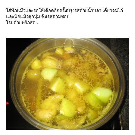
ส่ฟักแม้วและรอให้เดือดอีกครั้งปรุงรสด้วยน้ำปลา เคี่ยวจนไก่
ละฟักแม้วสุกนุ่ม ชิมรสตามชอบ
รยด้วยพริกสด .