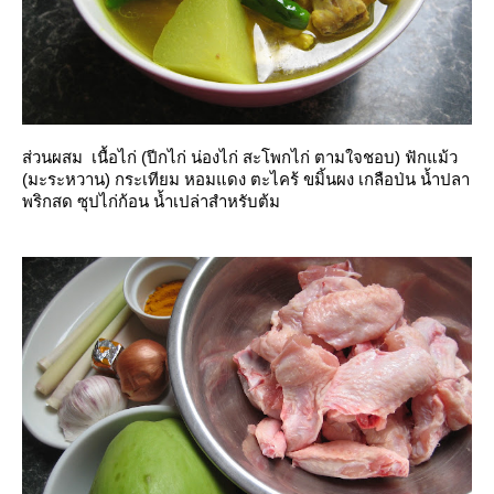
ส่วนผสม เนื้อไก่ (ปีกไก่ น่องไก่ สะโพกไก่ ตามใจชอบ) ฟักแม้ว
(มะระหวาน) กระเทียม หอมแดง ตะไคร้ ขมิ้นผง เกลือป่น น้ำปลา
พริกสด ซุปไก่ก้อน น้ำเปล่าสำหรับต้ม