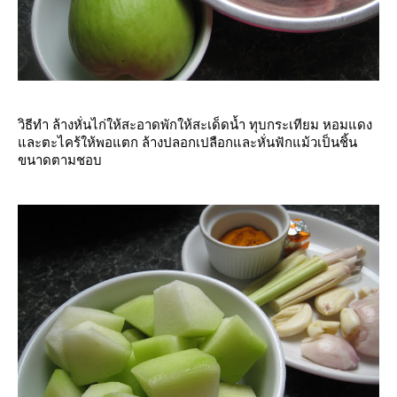
วิธีทำ ล้างหั่นไก่ให้สะอาดพักให้สะเด็ดน้ำ ทุบกระเทียม หอมแดง
ละตะไคร้ให้พอแตก ล้างปลอกเปลือกและหั่นฟักแม้วเป็นชิ้น
ขนาดตามชอบ