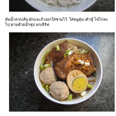
ต้มน้ำลวกเส้น ผักและถั่วงอกใส่ชามไว้ ใส่หมูตุ๋น เต้าหู้ ไข่ไก่ลง
ไป ตามด้วยน้ำซุป ยกเสิร์ฟ