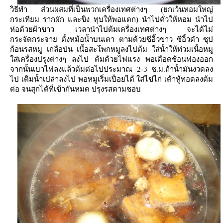
วิธีทำ ส่วนผสมที่เป็นพวกเครื่องเทศต่างๆ (ยกเว้นหอมใหญ่
กระเทียม รากผัก และขิง ทุบให้พอแตก) นำไปคั่วให้หอม นำไป
ห่อด้วยผ้าขาว เวลานำไปต้มเครื่องเทศต่างๆ จะได้ไม่
กระจัดกระจาย ตั้งหม้อน้ำบนเตา ตามด้วยซีอิ้วขาว ซีอิ้วดำ ซุป
ก้อนรสหมู เกลือป่น เนื้อสะโพกหมูลงไปต้ม ใส่น้ำให้ท่วมเนื้อหมู
ส่เครื่องปรุงต่างๆ ลงไป ต้มด้วยไฟแรง พอเดือดช้อนฟองออก
จากนั้นเบาไฟลงแล้วต้มต่อไปประมาณ 2-3 ช.ม.ถ้าน้ำมันงวดลง
ไป เติมน้ำเปล่าลงไป พอหมูเริ่มเปื่อยได้ ใส่ไข่ไก่ เต้าหู้ทอดลงต้ม
ต่อ จนสุกได้ที่เข้ากันหมด ปรุงรสตามชอบ