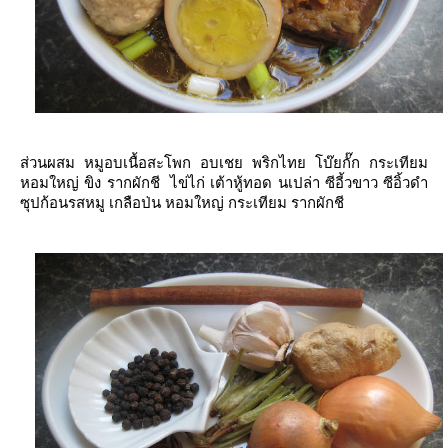
ส่วนผสม หมูอบเนื้อสะโพก อบเชย พริกไทย โบ๊ยกั๊ก กระเทียม
หอมใหญ่ ขิง รากผักชี ไข่ไก่ เต้าหู้ทอด นเปล่า ซีอี้วขาว ซีอิ้วดำ
ซุปก้อนรสหมู เกลือป่น หอมใหญ่ กระเทียม รากผักชี