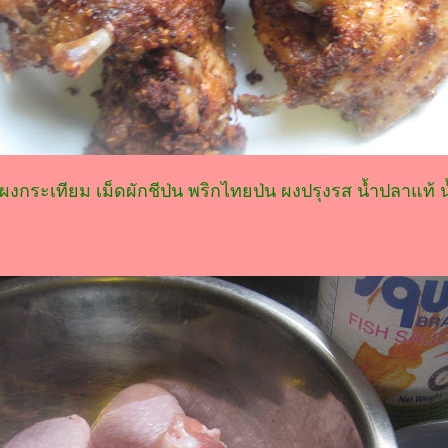
 ผงกระเทียม เม็ดผักชีป่น พริกไทยป่น ผงปรุงรส น้ำปลาแท้ 