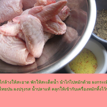
ิ้นไก่ล้างให้สะอาด พักให้สะเด็ดน้ำ นำไก่ไปหมักด้วย ผงกระเ
กไทยป่น ผงปรุงรส น้ำปลาแท้ คลุกให้เข้ากับเครื่องหมักทิ้ง