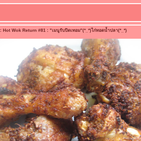
 Hot Wok Return #81 : "เมนูรับปิดเทอม"(*_*)ไก่ทอดน้ำปลา(*_*)