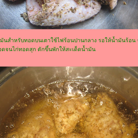
น้ำมันสำหรับทอดบนเตาใช้ไฟร้อนปานกลาง รอให้น้ำมันร้อน จ
จนไก่ทอดสุก ตักขึ้นพักให้สะเด็ดน้ำมัน