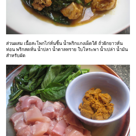
ส่วนผสม เนื้อสะโพกไก่หั่นชิ้น น้ำพริกแกงเผ็ดใต้ ถั่วฝักยาวหั่น
ท่อน พริกสดหั่น น้ำปลา น้ำตาลทราย ใบโหระพา น้ำเปล่า น้ำมัน
สำหรับผัด