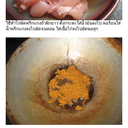
วิธีทำไก่ผัดพริกแกงถั่วฝักยาว ตั้งกระทะใส่น้ำมันลงไป พอร้อนใส่
น้ำพริกแกงลงไปผัดจนหอม ใส่เนื้อไก่ลงไปผัดพอสุก