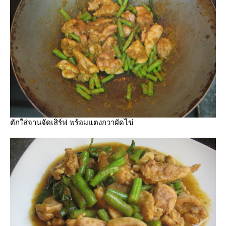
ตักใส่จานจัดเสิร์ฟ พร้อมแตงกวาผัดไข่