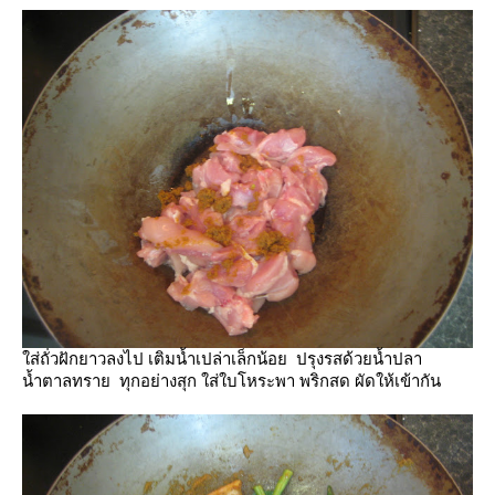
ส่ถั่วฝักยาวลงไป เติมน้ำเปล่าเล็กน้อย ปรุงรสด้วยน้ำปลา
น้ำตาลทราย ทุกอย่างสุก ใส่ใบโหระพา พริกสด ผัดให้เข้ากัน