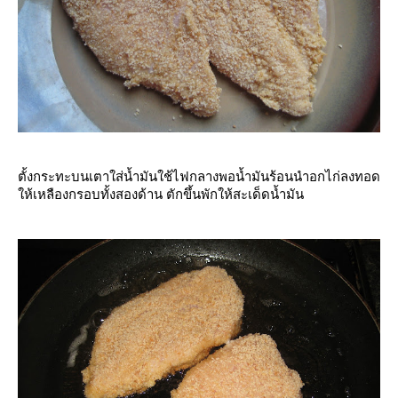
ตั้งกระทะบนเตาใส่น้ำมันใช้ไฟกลางพอน้ำมันร้อนนำอกไก่ลงทอด
ห้เหลืองกรอบทั้งสองด้าน ตักขึ้นพักให้สะเด็ดน้ำมัน