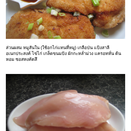
ส่วนผสม หมูสันใน (ใช้อกไก่แทนที่หมู) เกลือป่น แป้งสาลี
อเนกประสงค์ ไข่ไก่ เกล็ดขนมปัง ผักกะหล่ำม่วง แครอทหั่น ต้น
หอม ซอสทงคัตสึ