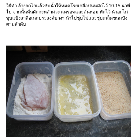
วิธีทำ ล้างอกไก่แล้วซับน้ำให้หมดโรยเกลือป่นหมักไว้ 10-15 นาที
ไป จากนั้นหั่นผักกะหล่ำม่วง แครอทและต้นหอม พักไว้ นำอกไก่
ชุบแป้งสาลีอเนกประสงค์บางๆ นำไปชุบไข่และชุบเกล็ดขนมปัง
ตามลำดับ