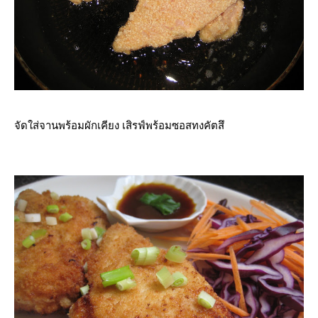
จัดใส่จานพร้อมผักเคียง เสิรฟ์พร้อมซอสทงคัตสึ