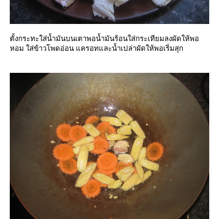
ตั้งกระทะใส่น้ำมันบนเตาพอน้ำมันร้อนใส่กระเทียมลงผัดให้พอ
หอม ใส่ข้าวโพดอ่อน แครอทและน้ำเปล่าผัดให้พอเริ่มสุก