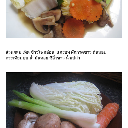
ส่วนผสม เห็ด ข้าวโพดอ่อน แครอท ผักกาดขาว ต้นหอม
กระเทียมบุบ น้ำมันหอย ซีอิ้วขาว น้ำเปล่า