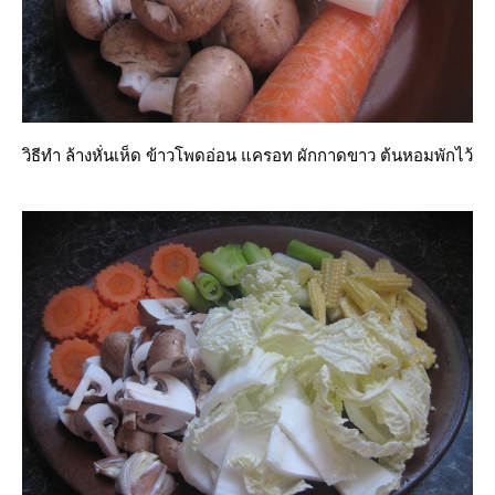
วิธีทำ ล้างหั่นเห็ด ข้าวโพดอ่อน แครอท ผักกาดขาว ต้นหอมพักไว้