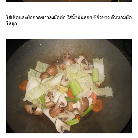
ส่เห็ดและผักกาดขาวลงผัดต่อ ใส่น้ำมันหอย ซีอิ้วขาว ต้นหอมผัด
ห้สุก