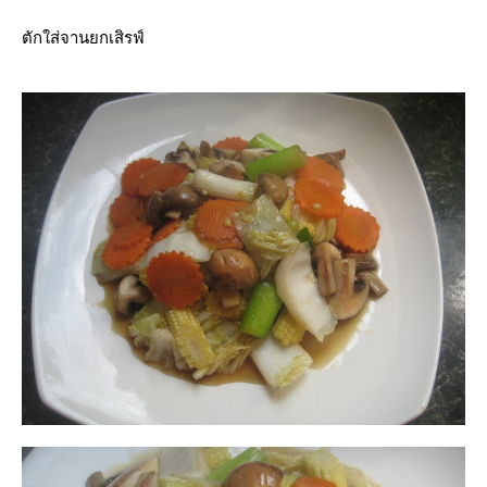
ตักใส่จานยกเสิรฟ์