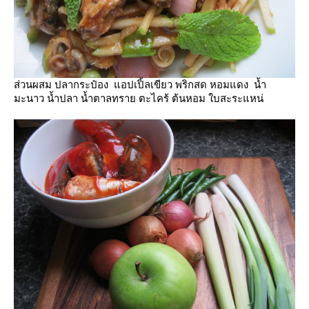
ส่วนผสม ปลากระป๋อง แอปเปิ้ลเขียว พริกสด หอมแดง น้ำ
มะนาว น้ำปลา น้ำตาลทราย ตะไคร้ ต้นหอม ใบสะระแหน่