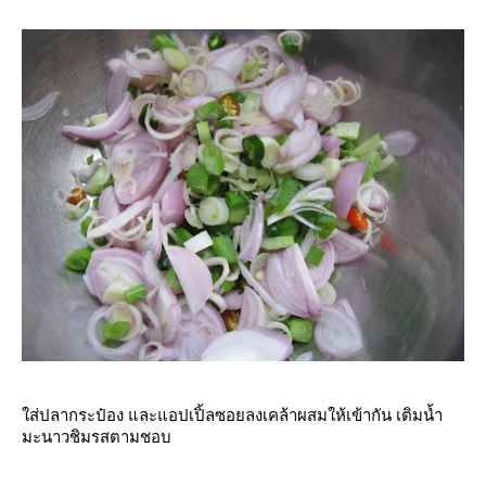
ส่ปลากระป๋อง และแอปเปิ้ลซอยลงเคล้าผสมให้เข้ากัน เติมน้ำ
มะนาวชิมรสตามชอบ