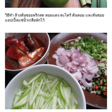
วิธีทำ ล้างหั่นซอยพริกสด หอมแดง ตะไคร้ ต้นหอม และหั่นซอ
อปเปิ้ลแช่น้ำเกลือพักไว้